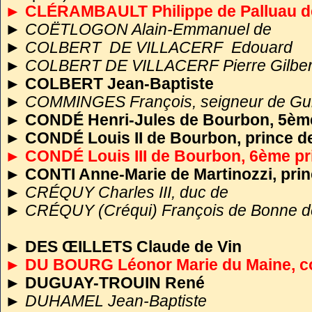
► CLÉRAMBAULT Philippe de Palluau d
►
COËTLOGON Alain-Emmanuel de
► COLBERT DE VILLACERF Edouard
►
COLBERT DE VILLACERF Pierre Gilber
►
COLBERT Jean-Baptiste
►
COMMINGES François, seigneur de Gui
►
CONDÉ Henri-Jules de Bourbon, 5èm
►
CONDÉ Louis II de Bourbon, prince de
► CONDÉ Louis III de Bourbon, 6ème pr
►
CONTI Anne-Marie de Martinozzi, pri
►
CRÉQUY Charles III, duc de
► CRÉQUY (Créqui) François de Bonne de
►
DES ŒILLETS Claude de Vin
► DU BOURG Léonor Marie du Maine, c
►
DUGUAY-TROUIN René
►
DUHAMEL Jean-Baptiste