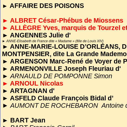
personnalité que vous ch
AFFAIRE DES POISONS
►
l'objet d'un article, n'hé
► ALBRET César-Phébus de Miossens
cette page.
► ALLÈGRE Yves, marquis de Tourzel et
►
ANGENNES Julie d'
►
ANNE-Elisabeth de France dite « Madame »
(fille de Louis XIV)
►
ANNE-MARIE-LOUISE D’ORLÉANS, 
MONTPENSIER, dite La Grande Mademoi
►
ARGENSON Marc-René de Voyer de P
►
ARMENONVILLE Joseph Fleuriau d'
►
ARNAULD DE POMPONNE Simon
► ARNOUL Nicolas
►
ARTAGNAN d'
►
ASFELD Claude François Bidal d’
►
AUMONT DE ROCHEBARON Antoine d
► BART Jean