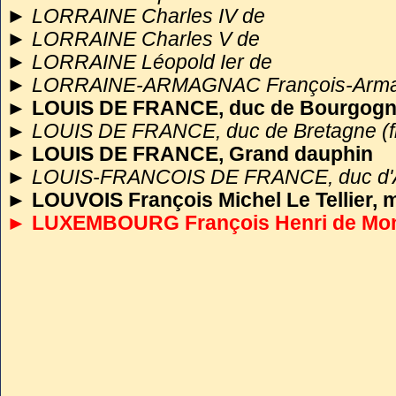
►
LORRAINE Charles IV de
►
LORRAINE Charles V de
►
LORRAINE Léopold Ier de
►
LORRAINE-ARMAGNAC François-Arma
► LOUIS DE FRANCE, duc de Bourgogn
►
LOUIS DE FRANCE, duc de Bretagne (fi
► LOUIS DE FRANCE, Grand dauphin
►
LOUIS-FRANCOIS DE FRANCE, duc d'Anj
►
LOUVOIS François Michel Le Tellier, 
► LUXEMBOURG François Henri de Mon
►
MAINE Louis-Auguste de Bourbon, duc
►
MAINE Louise Bénédicte de Bourbo
►
MAINTENON Françoise d'Aubigné, ma
►
MAISONBLANCHE Louise de
►
MANCINI Marie
►
MARIE-ADÉLAÏDE DE SAVOIE (femme 