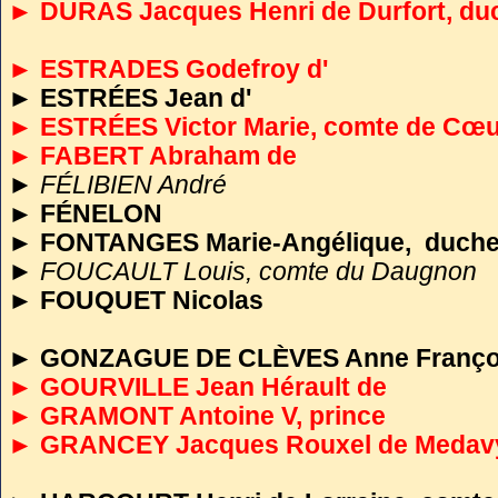
► DURAS Jacques Henri de Durfort, du
► ESTRADES Godefroy d'
►
ESTRÉES Jean d'
► ESTRÉES Victor Marie, comte de Cœuv
► FABERT Abraham de
►
FÉLIBIEN André
►
FÉNELON
►
FONTANGES Marie-Angélique, duche
►
FOUCAULT Louis, comte du Daugnon
►
FOUQUET Nicolas
►
GONZAGUE DE CLÈVES Anne Françoise
► GOURVILLE Jean Hérault de
► GRAMONT Antoine V, prince
► GRANCEY Jacques Rouxel de Medav