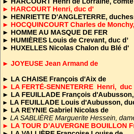
►
HARCOURT Henri de Lorraine, comte 
► HARCOURT Henri, duc d'
►
HENRIETTE D'ANGLETERRE, duchess
► HOCQUINCOURT Charles de Monchy, 
►
HOMME AU MASQUE DE FER
►
HUMIÈRES Louis de Crevant, duc d’
►
HUXELLES Nicolas Chalon du Blé d'
►
JOYEUSE Jean Armand de
►
LA CHAISE François d'Aix de
► LA FERTÉ-SENNETERRE Henri, duc
►
LA FEUILLADE François d'Aubusson,
LA FEUILLADE Louis d'Aubusson, du
►
►
LA REYNIE Gabriel Nicolas de
LA SABLIÈRE Marguerite Hessein, dam
►
► LA TOUR D’AUVERGNE BOUILLON Fré
►
LA VALLIÈRE Françoise Louise de