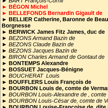
► BART François-Cornil
►
BÉGON Michel
► BELLEFONDS Bernardin Gigault de
►
BELLIER Catherine, Baronne de Beauva
Borgnesse
►
BERWICK James Fitz James, duc de
►
BEZONS Armand Bazin de
►
BEZONS Claude Bazin de
►
BEZONS Jacques Bazin de
►
BIRON Charles Armand de Gontaut de
►
BONTEMPS Alexandre
►
BOSSUET Jacques-Bénigne
►
BOUCHERAT Louis
►
BOUFFLERS Louis François de
►
BOURBON Louis de, comte de Verma
►
BOURBON Louis-Alexandre de , comte 
►
BOURBON Louis-César de, comte de V
►
BOURBON Louise-Françoise de, dite 