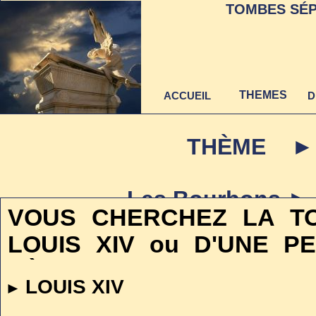
TOMBES SÉP
THEMES
ACCUEIL
D
THÈME ► 
Les Bourbons ►
Dernière mise à jour
VOUS CHERCHEZ LA TO
au 22 juin 2021
LOUIS XIV ou D'UNE P
RÈGNE
LOUIS XIV
►
Cette page est réguliè