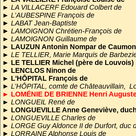
►
LA VILLACERF Edouard Colbert de
►
L’AUBESPINE François de
►
LABAT Jean-Baptiste
►
LAMOIGNON Chrétien-François de
►
LAMOIGNON Guillaume de
►
LAUZUN Antonin Nompar de Caumont
►
LE TELLIER, Marie Marquis de Barbezieu
►
LE TELLIER Michel (père de Louvois)
►
LENCLOS Ninon de
►
L'HÔPITAL François de
►
L’HÔPITAL, comte de Châteauvillain, L
► LOMÉNIE DE BRIENNE Henri August
►
LONGUEIL René de
►
LONGUEVILLE Anne Geneviève, duch
►
LONGUEVILLE Charles de
►
LORGE Guy Aldonce II de Durfort, duc 
►
LORRAINE Alphonse Louis de