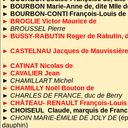
►
BOURBON Marie-Anne de, dite Mlle d
►
BOURBON-CONTI François-Louis de
► BROGLIE Victor Maurice de
►
BROUSSEL Pierre
► BUSSY-RABUTIN Roger de Rabutin, d
► CASTELNAU Jacques de Mauvissière
► CATINAT Nicolas de
► CAVALIER Jean
►
CHAMILLART Michel
► CHAMILLY Noël Bouton de
►
CHARLES DE FRANCE, duc de Berry
► CHÂTEAU- RENAULT François-Louis 
► CHOISEUL Claude, marquis de Franciè
►
CHOIN MARIE-ÉMILIE DE JOLY DE
(é
dauphin)