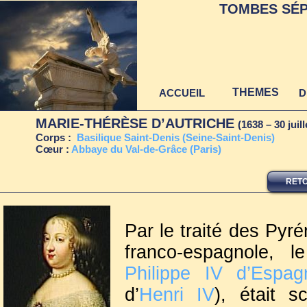
TOMBES SÉP
THEMES
ACCUEIL
D
MARIE-THÉRÈSE D’AUTRICHE
(1638 – 30 jui
Corps :
Ba
silique Saint-Denis (Seine-Saint-Denis)
Cœur :
Ab
baye du Val-de-Grâce (Paris)
RETO
Par le traité des Pyr
franco-espagnole, l
Philippe IV d’Espag
d’
Henri IV
), était 