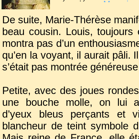
négocié par
Mazarin
,
pays.
De suite, Marie-Thérèse mani
beau cousin. Louis, toujours
Le mariage eut lieu 
montra pas d’un enthousiasm
suivante puis béni le
Les deux époux avaie
qu’en la voyant, il aurait pâli.
s’était pas montrée généreuse
Petite, avec des joues rondes
une bouche molle, on lui a
d’yeux bleus perçants et vi
blancheur de teint symbole 
Mais reine de France, elle ét