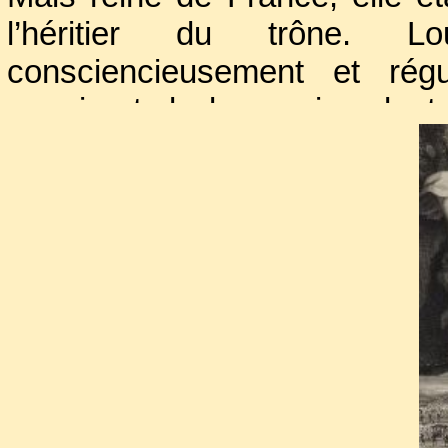
l’héritier du trône. 
consciencieusement et r
naquirent de leur union dont
Marie-Thérèse.
Manquant d’esprit, peinant à
elle compensait par d’ind
modesties, bonté, piété et une
son mari malgré ses nombreus
peine et le respect que lui 
d’autre choix que d’accepte
alors qu’elle accouchait du
G