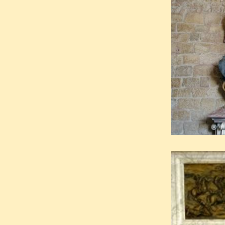
Il expire dans les bras de la 
lui met une couronne de lau
trouvaient des trophées de dr
Sur le fond, la draperie hér
parsemée de croix de Lorrain
supérieurs par deux anges. 
les blason des Harcourt acc
aigles.Sur le linceul blan
sarcophage est tracée une ép
aurait été ramené aux Cordel
Placé un temps dans l’églis
1959 le tombeau est conservé