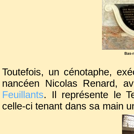
de l’abbaye.
Bas-r
Toutefois, un cénotaphe, exé
nancéen Nicolas Renard, av
Feuillants
. Il représente le T
celle-ci tenant dans sa main un
La figure du Temps présente un
des passages du livre de la 