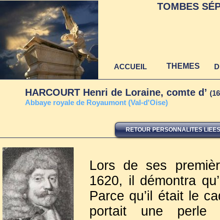
TOMBES SÉP
THEMES
ACCUEIL
D
HARCOURT Henri de Loraine, comte d’
(16
Abbaye royale de Royaumont (Val-d'Oise)
RETOUR PERSONNALITES LIEES A
Lors de ses premiè
1620, il démontra qu’i
Parce qu’il était le c
portait une perle 