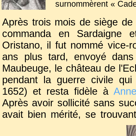
surnommèrent « Cadet
Combattant les protes
Après trois mois de siège de Tu
Jean-d'Angély (1621) 
chevalier de l’ordre
commanda en Sardaigne et
écuyer de France et
Oristano, il fut nommé vice-
guerre de Trente Ans, 
ans plus tard, envoyé dans 
de Lérins, de Leuca
Maubeuge, le château de l'Ecl
Quiers, il réussit 
pendant la guerre civile qui
supérieure en nombre
1652) et resta fidèle à
Anne
Après avoir sollicité sans suc
avait bien mérité, se trouvan
quitta tout à coup la France