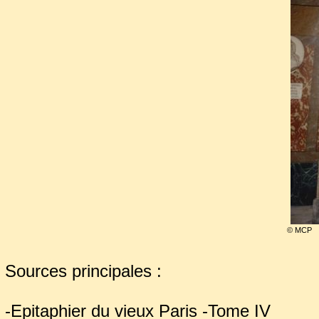
droite, un putto tient le portra
Malte. À l’origine, ce groupe
pyramide surmontée d’un aigle.
disparu, tout comme le bas 
Victoire présentant Henri de Lo
de soubassement au groupe.
Le couvent des Feuillants ayan
transporté en l’église
Saint-Ro
© MCP
Sources principales :
-Epitaphier du vieux Paris -Tome IV