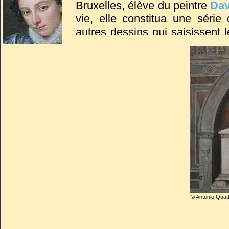
Bruxelles, élève du peintre
Dav
vie, elle constitua une séri
autres dessins qui saisissent
exil après la chute de l'Empire.
Après la mort de son mari, on
qu’elle était enceinte, elle d
chemin du retour à Sarzana.
Elle repose toujours auprès de
© Antonio Quat