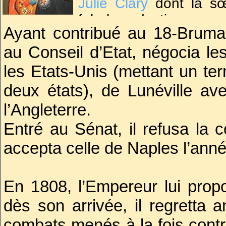
Julie Clary
dont la s
fabuleux destin.
Ayant contribué au 18-Brumaire
au Conseil d’Etat, négocia le
Grâce à son frère
Napo
guerres, devint déput
les Etats-Unis (mettant un te
Cents puis ambassade
deux états), de Lunéville av
l’Angleterre.
Entré au Sénat, il refusa la 
accepta celle de Naples l’anné
En 1808, l’Empereur lui pro
dès son arrivée, il regretta
combats menés à la fois contr