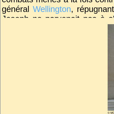
général
Wellington
, répugnant
Joseph ne parvenait pas à s
commandant les forces frança
Perçu par une majorité d'Espa
ses ennemis lui attribuèrent l
« Pepe Botella » (« Jojo la 
premiers décrets qui ont
alcooliques et les jeux de cart
Bien que ses réformes aient
l'un de ses actes les plus rete
de l'Inquisition espagnole qui 
© M