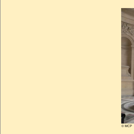
abandonna son royaume et ren
Lieutenant-général de l’Emp
défendre la capitale, faute de
évènements. En pleine Bataille
après avoir donné l'autorisati
Pendant les Cents-Jours, il f
ministres en l’absence de l’Em
A la chute de l’Empire, cet h
soucieux du bien public qui n’
pouvoir, s’établit aux Etats-U
© MCP