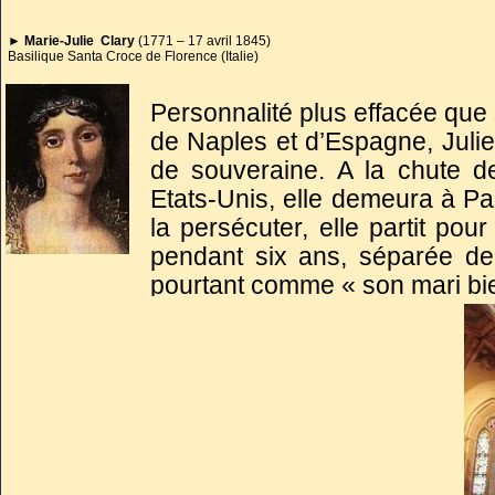
vécut paisiblement sans les 
►
Marie-Julie Clary
(1771 – 17 avril 1845)
Survilliers jusqu’en 1832.
Basilique Santa Croce de Florence (Italie)
Après quelques années passée
Personnalité plus effacée que 
à Florence, en 1840, après la m
de Naples et d’Espagne, Julie 
de souveraine. A la chute de
lui avait pardonné ses infidéli
Etats-Unis, elle demeura à Pa
la persécuter, elle partit pou
pendant six ans, séparée de 
Joseph Bonaparte fut inhumé 
pourtant comme « son mari bi
Florence où sa fille Charlott
Par la suite, elle s'installa 
Serristori. Bien qu'épouse du
rejoignit.
1832 à 1844, elle ne tenta pas
En 1862,
Napoléon III
fit rap
Julie mourut moins d’an an ap
soit inhumée près de Napoléo
et sa fille Charlotte en la bas
Alors qu’en 1862, la dépouille 
des chapelles de la roton
du Dôme à Paris, Julie demeur