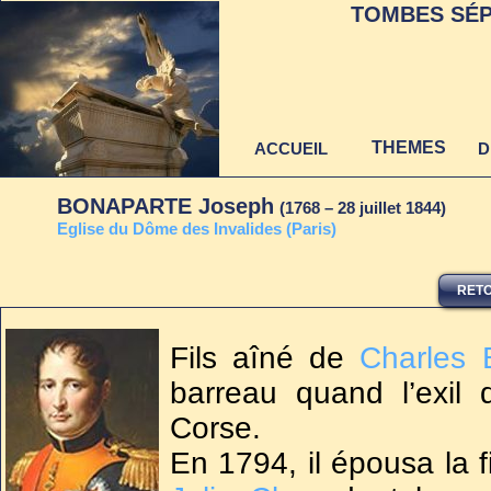
TOMBES SÉP
THEMES
ACCUEIL
D
BONAPARTE Joseph
(1768 – 28 juillet 1844)
E
glise du Dôme des Invalides (Paris)
RETO
Dernière mise à jour
au 22 juin 2021
Fils aîné de
Charles 
barreau quand l’exil d
Corse.
En 1794, il épousa la fi