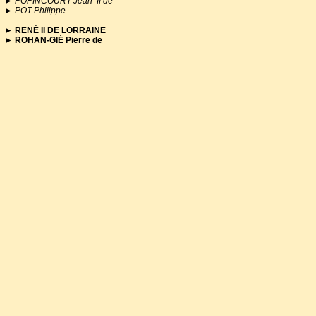
►
POPINCOURT Jean II de
►
POT Philippe
► RENÉ II DE LORRAINE
►
ROHAN-GIÉ Pierre de