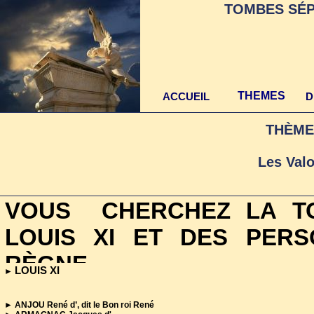
TOMBES SÉP
THEMES
ACCUEIL
D
THÈME
Les Val
VOUS CHERCHEZ LA TO
LOUIS XI ET DES PERS
RÈGNE
LOUIS XI
►
Cette page est régulièr
►
ANJOU René d’, dit le Bon roi René