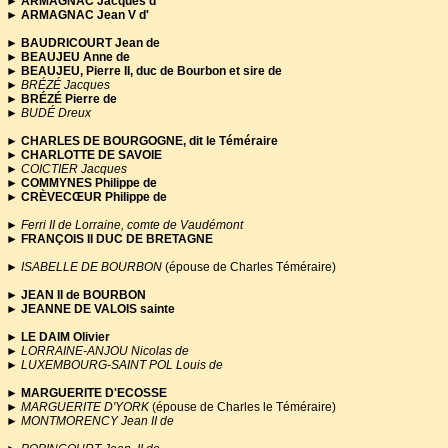
personnalité que vous ch
►
ARMAGNAC Jacques d'
►
ARMAGNAC Jean V d'
l'objet d'un article, n'hésite
►
BAUDRICOURT Jean de
►
BEAUJEU Anne de
page.
►
BEAUJEU, Pierre II, duc de Bourbon et sire de
►
BRÉZÉ Jacques
►
BRÉZÉ Pierre de
►
BUDÉ Dreux
►
CHARLES DE BOURGOGNE, dit le Téméraire
►
CHARLOTTE DE SAVOIE
►
COICTIER Jacques
►
COMMYNES Philippe de
►
CRÈVECŒUR Philippe de
►
Ferri II de Lorraine, comte de Vaudémont
►
FRANÇOIS II DUC DE BRETAGNE
►
ISABELLE DE BOURBON
(épouse de Charles Téméraire)
►
JEAN II de BOURBON
►
JEANNE DE VALOIS sainte
►
LE DAIM Olivier
►
LORRAINE-ANJOU Nicolas de
►
LUXEMBOURG-SAINT POL Louis de
►
MARGUERITE D'ECOSSE
►
MARGUERITE D'YORK
(épouse de Charles le Téméraire)
►
MONTMORENCY Jean II de