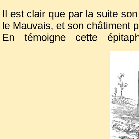
Il est clair que par la suite s
le Mauvais, et son châtiment p
En témoigne cette épitap
Montfaucon ( !)
Baptisé
Jugé p
Barbier 
Cible privilégiée de ses 