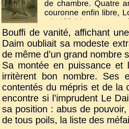
de chambre. Quatre an
couronne enfin libre, Lo
prit définitivement aupr
Bouffi de vanité, affichant une
Resté longtemps dans
Daim oubliait sa modeste extrac
surgir de l’anonyma
de même d’un grand nombre si
Diable ou le Mauvais,
Sa montée en puissance et l
Français, Louis XI, e
irritèrent bon nombre. Ses 
pas pour un noble, lu
contentés du mépris et de la c
seulement Louis XI an
gentilhomme de sa c
encontre si l’imprudent Le Dai
château de Loches, gou
sa position : abus de pouvoir, 
de tous poils, la liste des méf