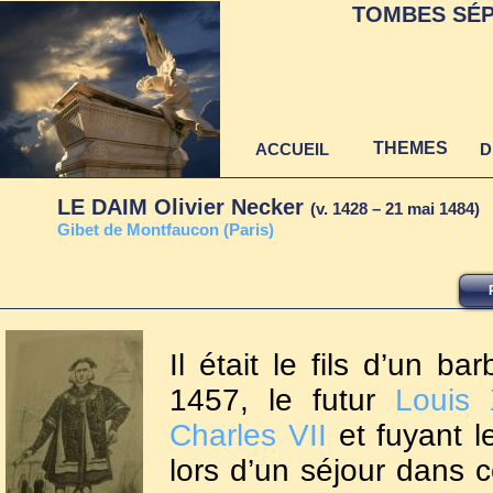
TOMBES SÉP
THEMES
ACCUEIL
D
LE DAIM Olivier Necker
(v. 1428 – 21 mai 1484)
G
ibet de Montfaucon (Paris)
Il était le fils d’un ba
1457, le futur
Louis 
Charles VII
et fuyant l
lors d’un séjour dans c