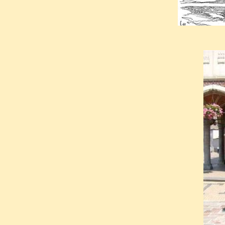
parisienne, on en oublie qu’
Louis XI qui, pour le coup, à
blanche, se retrouve réguliè
sous l’emprise des maléfices d
Sa propre forfaiture et sa t
avaient vraiment de quoi eff
Daim. Le mythe de la peur 
maléfique fabriqua l’un des 
Moyen-âge. La focalisation
arriviste légitimement exécré
responsabilité de Louis XI.