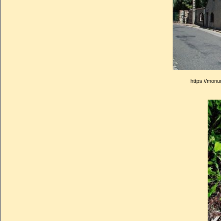
C’est dans une petite ferme
1938 à Jouy-en-Josas, où l
entouré de l'indéfectible aff
deux ans plus tard. Ses cend
https://mon