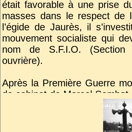
était favorable à une prise d
masses dans le respect de l
l’égide de Jaurès, il s’invest
mouvement socialiste qui dev
nom de S.F.I.O. (Section f
ouvrière).
Après la Première Guerre mon
de cabinet de Marcel Sembat, 
il était secrétaire des parl
minoritaire au congrès de 
l’adhésion de la S.F.I.O à 