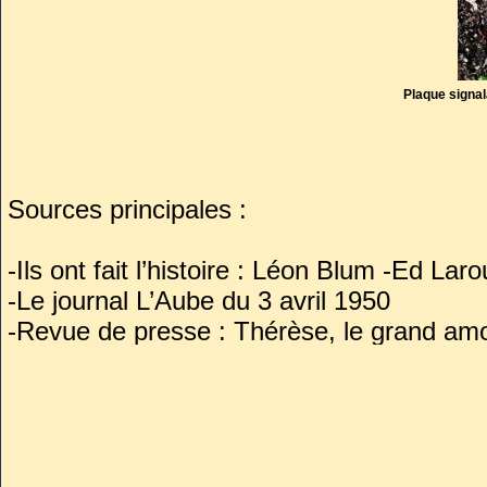
Plaque signa
Sources principales :
-Ils ont fait l’histoire : Léon Blum -Ed Lar
-Le journal L’Aube du 3 avril 1950
-Revue de presse : Thérèse, le grand a
Missika
https://www.alma-editeur.fr/wa_files/R
-Jeanne Reichenbach : l’ultime amour de L
mars 2020