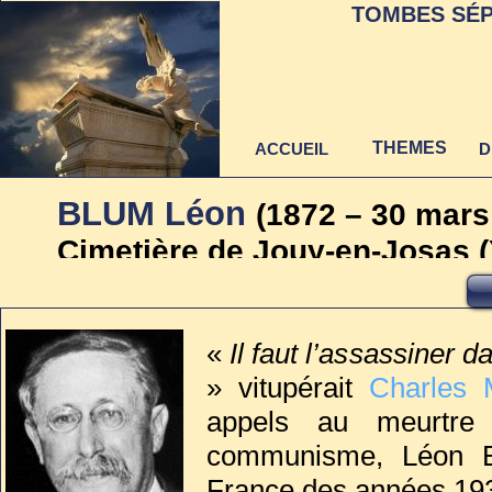
TOMBES SÉP
THEMES
ACCUEIL
D
BLUM Léon
(1872 – 30 mars
Cimetière de Jouy-en-Josas (
Dernière mise à jour
au 22 juin 2021
«
Il faut l’assassiner d
» vitupérait
Charles 
appels au meurtre ?
communisme, Léon Bl
France des années 19