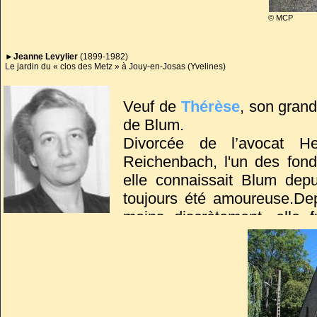
familial des Blum au cimet
© MCP
reposer, à partir du 7 juin,
►Jeanne Levylier
(1899-1982)
comme il le souhaitait.
Le jardin du « clos des Metz » à Jouy-en-Josas (Yvelines)
Veuf de
Thérèse
, son gran
de Blum.
Divorcée de l’avocat He
Reichenbach, l'un des fond
elle connaissait Blum depu
toujours été amoureuse.Dep
moins discrètement, elle 
travaillait à la rédaction 
maîtresse, elle refusa de l
d’incarcération avant de l
1943. Jusqu’à la mort de 
côtés.