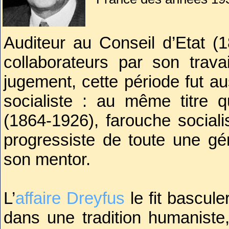
Issu d ’un milieu aisé,
Auditeur au Conseil d’Etat (
Entré à la Revue bl
collaborateurs par son trava
progressiste, il se fo
l’intelligentsia républ
jugement, cette période fut au
droit.
socialiste : au même titre
(1864-1926), farouche sociali
progressiste de toute une gé
son mentor.
L’
affaire Dreyfus
le fit basculer
dans une tradition humaniste,