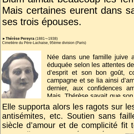
pays, il fut arrêté et se vit
Mais certaines eurent dans s
simulacre de procès à Riom (1
ses trois épouses.
brillante défense des préven
Transféré au fort du Portalet
►Thérèse Pereyra
(1881¬-1938)
►Lise Bloch
(1869 - 1931)
l’en soustraire pour l’
Cimetière du Père-Lachaise, 95ème division (Paris)
Cimetière du Montparnasse (Paris)
concentration de Buchenwal
Née dans une famille juive a
éduquée selon les attentes de 
entraînés dans le reflux des 
Epousée en 1896, intelligente, culti
d’esprit et son bon goût, co
qui ne vint pas, Blum et sa 
conseillère écoutée de son mari, 
campagne et se lia ainsi d’a
dernier, aux confidences am
Mais avant qu’elle ne quittât ce mo
Nord d’où il fut libéré par les A
Mais, Thérèse savait que son 
dans sa vie,
Thérèse Pereyra
. L’u
On le croyait mort. Il débarqua
qui viendrait renforcer les ra
Elle supporta alors les ragots sur le
déposée dans la sépulture familiale
Elle-même, était une farouche 
Vive Blum ». Devenue une 
antisémites, etc. Soutien sans fai
culturel, notamment musical. D
prenait les avis avec respec
siècle d’amour et de complicité fit
influence, elle accepta avec