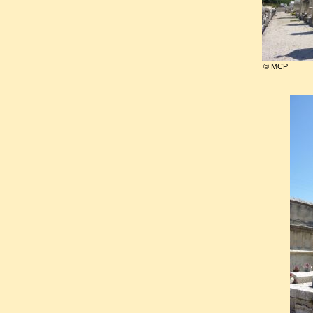
condamné, par anti ger
rapprochement avec l’Allem
© MCP
devait cependant, par crai
approuver les accords de Muni
la veille de la Seconde G
pacifistes.
En 1940, il saluait comme une 
maréchal Pétain
au pouvoir. P
avec toute sa vigueur p
gouvernement de Vichy et l’i