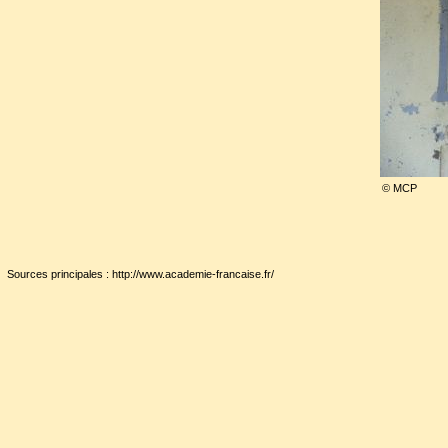
il ne fut pas radié après sa 
déclaré vacant et ne fut attrib
Charles Maurras fut inhumé 
cimetière de Roquevaire dans
© MCP
qu'il fut académicien et chef
La tombe n'est pas indiquée.
Sources principales : http://www.academie-francaise.fr/
Son coeur fut enterré dans la
chemin de Paradis à Martigu
comme la sienne.