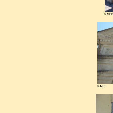
Collaboration.
© MCP
En 1945, il fut condamné par l
à la réclusion à perpétuité et 
dreyfusard, Maurras comme
exclamation
célèbre : «
C'est la revanche d
Il fut interné à Riom, puis 
déclinante le fit admettre à l
lès-Tours, où il mourut.
© MCP
En 1938, il avait été élu à l