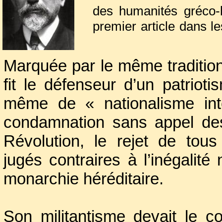
des humanités gréco-la
premier article dans l
devait collaborer par l
L’Événement, La Rev
Marquée par le même tradition
Revue encyclopédiqu
fit le défenseur d’un patrioti
conception classique 
même de « nationalisme int
contre les excès irrati
comme une forme de 
condamnation sans appel de
Révolution, le rejet de tous
jugés contraires à l’inégalité 
monarchie héréditaire.
Son militantisme devait le c