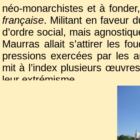
néo-monarchistes et à fonder
française
. Militant en faveur
d’ordre social, mais agnostiqu
Maurras allait s’attirer les f
pressions exercées par les au
mit à l’index plusieurs œuvres
leur extrémisme.
Il eut une grande influence 
celle qui se groupa dans le m
Charles Maurras, qui avait 
Guerre mondiale l’insuffisan