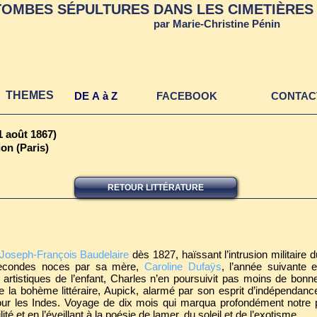
TOMBES SÉPULTURES DANS LES CIMETIÈRES 
par Marie-Christine Pénin
THEMES
DE A à Z
FACEBOOK
CONTAC
1 août 1867)
on (Paris)
RETOUR LITTÉRATURE
Joseph-François Baudelaire
dès 1827, haïssant l’intrusion militaire 
econdes noces par sa mère,
Caroline Dufaÿs
, l’année suivante 
 artistiques de l’enfant, Charles n’en poursuivit pas moins de bon
de la bohème littéraire, Aupick, alarmé par son esprit d’indépendanc
our les Indes. Voyage de dix mois qui marqua profondément notre 
ité et en l’éveillant à la poésie de lamer, du soleil et de l’exotisme.