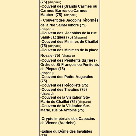
Ordre de St-François ou Pénitents
(75)
(disparu)
de Picpus (75)
-Couvent des Grands Carmes ou
(disparu)
Carmes Barrés ou Carmes
-Couvent des Petits-Augustins
Maubert (75)
(disparu)
(75)
-
Couvent des Jacobins réformés
-Couvent des Récollets (75)
de la rue Saint-Honoré (75)
-Couvent des Théatins (75)
(disparu)
(disparu)
-Couvent des Jacobins de la rue
-Couvent de la Visitation Ste-
Saint-Jacques (75)
(disparu)
Marie de Chaillot (75)
(disparu)
-Couvent des Minimes de Chaillot
-Couvent de la Visitation Ste-
(75
)
(disparu)
Marie, rue St-Antoine (75)
-Couvent des Minimes de la place
-Crypte impériale des Capucins
Royale (75)
(disparu)
de Vienne (Autriche)
-Couvent des Pénitents du Tiers-
Ordre de St-François ou Pénitents
-Eglise du Dôme des Invalides
de Picpus (75)
(75)
(disparu)
-Eglise de La Madeleine (75)
-Couvent des Petits-Augustins
-Eglise La Madeleine-de-la-Cité
(75)
(75)
-Couvent des Récollets (75)
(disparue)
-Eglise Notre-Dame-des-Blancs-
-Couvent des Théatins (75)
Manteaux (75)
(disparu)
-Couvent de la Visitation Ste-
-Eglise St-Barthélemy (75)
Marie de Chaillot (75)
(disparu)
(disparue)
-Eglise St-Benoît, la bien tournée
-Couvent de la Visitation Ste-
Marie, rue St-Antoine (75)
(75)
(disparue)
-Eglise St-Christophe (75)
-Crypte impériale des Capucins
(disparue)
de Vienne (Autriche)
-Eglise et cimetière St-Côme-et-
St-Damien (75)
(disparus)
-Eglise du Dôme des Invalides
-Eglise St-Denis-de-la-Chartre
(75)