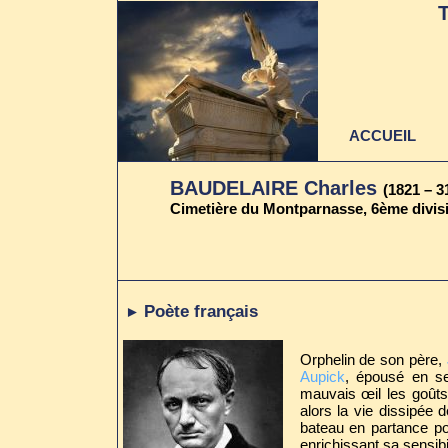
ACCUEIL
BAUDELAIRE Charles
(1821 – 3
Cimetière du Montparnasse, 6ème divisi
Poète français
►
Orphelin de son père,
Aupick
, épousé en s
mauvais œil les goûts
alors la vie dissipée 
bateau en partance p
enrichissant sa sensibil