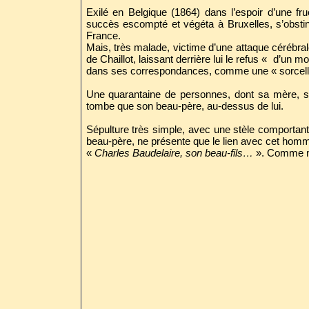
Exilé en Belgique (1864) dans l’espoir d’une fru
succès escompté et végéta à Bruxelles, s’obsti
France.
Mais, très malade, victime d’une attaque cérébral
de Chaillot, laissant derrière lui le refus « d’un 
dans ses correspondances, comme une « sorceller
Une quarantaine de personnes, dont sa mère, s
tombe que son beau-père, au-dessus de lui.
Sépulture très simple, avec une stèle comportant
beau-père, ne présente que le lien avec cet homm
«
Charles Baudelaire, son beau-fils…
». Comme mu