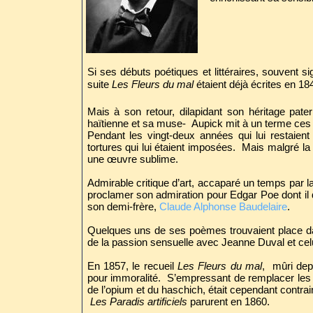
Si ses débuts poétiques et littéraires, souvent
suite
Les Fleurs du mal
étaient déjà écrites en 18
Mais à son retour, dilapidant son héritage pa
haïtienne et sa muse- Aupick mit à un terme ces 
Pendant les vingt-deux années qui lui restaien
tortures qui lui étaient imposées. Mais malgré la m
une œuvre sublime.
Admirable critique d’art, accaparé un temps par la
proclamer son admiration pour Edgar Poe dont il dev
son demi-frère,
Claude Alphonse Baudelaire
.
Quelques uns de ses poèmes trouvaient place dans 
de la passion sensuelle avec Jeanne Duval et cel
En 1857, le recueil
Les Fleurs du mal
, mûri dep
pour immoralité. S’empressant de remplacer les
de l’opium et du haschich, était cependant contrai
Les Paradis artificiels
parurent en 1860.