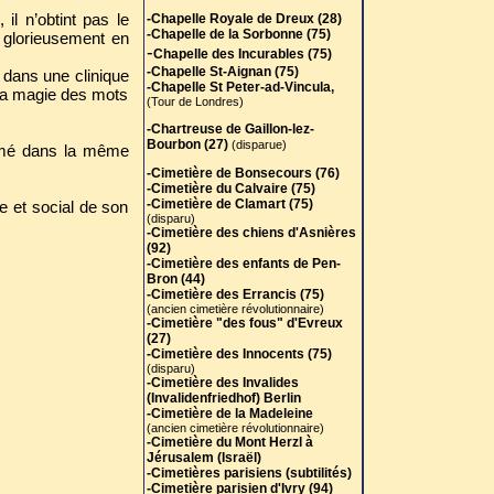
-Cimetière de Bonsecours (76)
-Cimetière du Calvaire (75)
il n’obtint pas le
-Chapelle Royale de Dreux (28)
-Cimetière de Clamart (75)
-Chapelle de la Sorbonne (75)
 glorieusement en
(disparu)
-
Chapelle des Incurables (75)
-Cimetière des chiens d'Asnières
-Chapelle St-Aignan (75)
 dans une clinique
(92)
-Chapelle St Peter-ad-Vincula,
-Cimetière des enfants de Pen-
t la magie des mots
(Tour de Londres)
Bron (44)
-Cimetière des Errancis (75)
-Chartreuse de Gaillon-lez-
(ancien cimetière révolutionnaire)
Bourbon (27)
(disparue)
humé dans la même
-Cimetière "des fous" d'Evreux
(27)
-Cimetière de Bonsecours (76)
-Cimetière des Innocents (75)
-Cimetière du Calvaire (75)
(disparu)
-Cimetière de Clamart (75)
e et social de son
-Cimetière des Invalides
(disparu)
(Invalidenfriedhof) Berlin
-Cimetière des chiens d'Asnières
-Cimetière de la Madeleine
(92)
(ancien cimetière révolutionnaire)
-Cimetière des enfants de Pen-
-Cimetière du Mont Herzl à
Bron (44)
Jérusalem (Israël)
-Cimetière des Errancis (75)
-Cimetières parisiens (subtilités)
(ancien cimetière révolutionnaire)
-Cimetière parisien d'Ivry (94)
-Cimetière "des fous" d'Evreux
-Cimetière parisien de Vaugirard
(27)
(disparu)
-Cimetière des Innocents (75)
-Cimetière de Picpus (75)
(disparu)
-Cimetières protestants
-Cimetière des Invalides
-Cimetière St-André-des-Arts (75
)
(Invalidenfriedhof) Berlin
(disparu)
-Cimetière de la Madeleine
-Cimetières St-Benoît (75)
(ancien cimetière révolutionnaire)
(disparus)
-Cimetière du Mont Herzl à
-Cimetière St-Denis-du-Pas (75)
Jérusalem (Israël)
(disparu)
-Cimetières parisiens (subtilités)
-Cimetière St-Etienne-du-Mont
-Cimetière parisien d'Ivry (94)
(75)
(disparu)