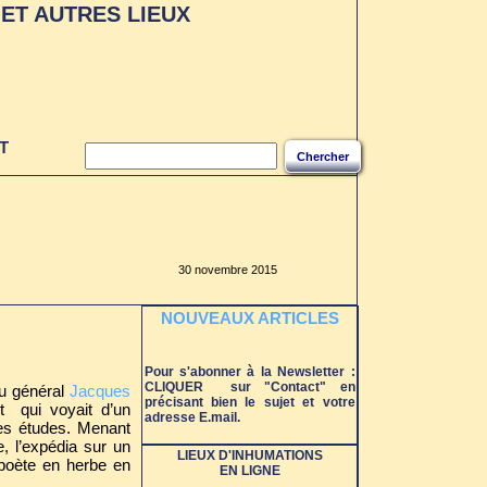
ET AUTRES LIEUX
T
Chercher
30 novembre 2015
NOUVEAUX ARTICLES
LIEUX D'INHUMATIONS
EN LIGNE
-Abbaye de Chelles (77)
Pour s'abonner à la Newsletter :
-Abbaye de Cîteaux (21)
CLIQUER sur "Contact" en
du général
Jacques
-Abbaye de Fontevraud (49)
précisant bien le sujet et votre
et qui voyait d’un
-Abbaye de Longchamp (75)
adresse E.mail.
(disparue)
nes études. Menant
-Abbaye de Maubuisson (95)
e, l’expédia sur un
-Abbaye de Montmartre (75)
LIEUX D'INHUMATIONS
poète en herbe en
-Abbaye de Port-Royal (75)
EN LIGNE
-Abbaye de Port-Royal-des-