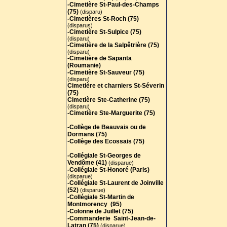
(disparu)
-Cimetière St-Paul-des-Champs
Cimetière et charniers St-Séverin
(75)
(disparu)
(75)
-Cimetières St-Roch (75)
Cimetière Ste-Catherine (75)
(disparus)
(disparu)
-Cimetière St-Sulpice (75)
-Cimetière Ste-Marguerite (75)
(disparu)
-Cimetière de la Salpêtrière (75)
-Collège de Beauvais ou de
(disparu)
Dormans (75)
-Cimetière de Sapanta
-
Collège des Ecossais (75)
(Roumanie)
-Cimetière St-Sauveur (75)
-Collégiale St-Georges de
(disparu)
Vendôme (41)
(disparue)
Cimetière et charniers St-Séverin
-Collégiale St-Laurent de Joinville
(75)
(52)
(disparue)
Cimetière Ste-Catherine (75)
-Collégiale St-Martin de
(disparu)
Montmorency (95)
-Cimetière Ste-Marguerite (75)
-Colonne de Juillet (75)
-Collège de Beauvais ou de
-Couvent de l'Ave Maria (75)
Dormans (75)
(disparu)
-
Collège des Ecossais (75)
-Couvent des Augustins-
Déchaussés (75)
-Collégiale St-Georges de
(disparu)
Vendôme (41)
(disparue)
-Couvent des Bénédictins anglais
-Collégiale St-Honoré (Paris)
(75)
(disparue)
-
Couvent des Blancs-Manteaux
-Collégiale St-Laurent de Joinville
(75)
(disparu)
(52)
(disparue)
-Couvent des Capucins de la rue
-Collégiale St-Martin de
St-Honoré (75)
(disparu)
Montmorency (95)
-Couvent des Capucines (75)
-Colonne de Juillet (75)
(disparu)
-Commanderie Saint-Jean-de-
-Couvent des Carmélites de la rue
Latran (75)
(disparue)
St-Jacques (75)
(disparu)