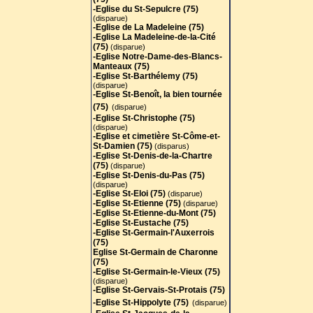
(75)
(disparue)
-Eglise du St-Sepulcre (75)
-Eglise St-Denis-du-Pas (75)
(disparue)
(disparue)
-Eglise de La Madeleine (75)
-Eglise St-Eloi (75)
(disparue)
-Eglise La Madeleine-de-la-Cité
-Eglise St-Etienne (75)
(disparue)
(75)
(disparue)
-Eglise St-Etienne-du-Mont (75)
-Eglise Notre-Dame-des-Blancs-
-Eglise St-Eustache (75)
Manteaux (75)
-Eglise St-Germain-l'Auxerrois
-Eglise St-Barthélemy (75)
(75)
(disparue)
-Eglise St-Germain-le-Vieux (75)
-Eglise St-Benoît, la bien tournée
(disparue)
-Eglise St-Gervais-St-Protais (75
(75)
)
(disparue)
-Eglise St-Christophe (75)
-Eglise St-Hippolyte (75)
(disparue)
(disparue)
-Eglise St-Jacques-de-la-
-Eglise et cimetière St-Côme-et-
Boucherie (75)
St-Damien (75)
(disparus)
- Eglise St-Jacques-du-Haut-Pas
-Eglise St-Denis-de-la-Chartre
(75)
(75)
(disparue)
-Eglise St-Jean-en-Grève (75)
-Eglise St-Denis-du-Pas (75)
(disparue)
(disparue)
-Eglise St-Jean-le-Rond (75)
-Eglise St-Eloi (75)
(disparue)
(disparue)
-Eglise St-Etienne (75)
(disparue)
-Eglise St-Julien-des-Ménétriers
-Eglise St-Etienne-du-Mont (75)
(75)
(disparue)
-Eglise St-Eustache (75)
-Eglise St-Julien-le-Pauvre (75)
-Eglise St-Germain-l'Auxerrois
-Eglise St-Landry (75)
(disparue)
(75)
-Eglise St-Laurent (75)
Eglise St-Germain de Charonne
-Eglise St-Leu-St-Gilles (75)
(75)
-Eglise (cathédrale) St-Louis-des-
-Eglise St-Germain-le-Vieux (75)
Invalides (75)
(disparue)
-Eglise St-Louis-du-Louvre (75
)
-Eglise St-Gervais-St-Protais (75
)
(disparue)
-Eglise St-Hippolyte (75)
(disparue)
-Eglise et cimetière
St-
(disparu)