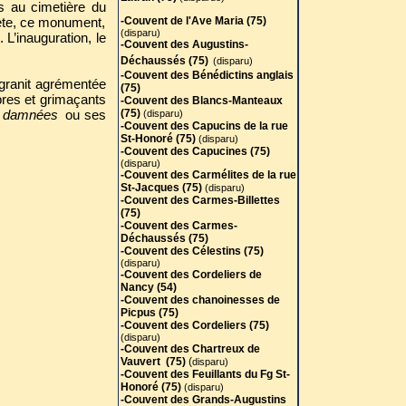
s au cimetière du
-Couvent des Carmes-Billettes
oète, ce monument,
-Couvent de l'Ave Maria (75)
(75)
(disparu)
L’inauguration, le
-Couvent des Carmes-
-Couvent des Augustins-
Déchaussés (75)
Déchaussés (75)
(disparu)
-Couvent des Célestins (75)
(disparu)
-Couvent des Bénédictins anglais
 granit agrémentée
-Couvent des Cordeliers de
(75)
bres et grimaçants
Nancy (54)
-
Couvent des Blancs-Manteaux
-Couvent des chanoinesses de
 damnées
ou ses
(75)
(disparu)
Picpus (75)
-Couvent des Capucins de la rue
-Couvent des Cordeliers (75)
St-Honoré (75)
(disparu)
(disparu)
-Couvent des Capucines (75)
-Couvent des Chartreux de
(disparu)
Vauvert (75)
(
disparu)
-Couvent des Carmélites de la rue
-Couvent des Feuillants du Fg St-
St-Jacques (75)
(disparu)
Honoré (75)
(disparu)
-Couvent des Carmes-Billettes
-Couvent des Grands-Augustins
(75)
(75)
(disparu)
-Couvent des Carmes-
-Couvent des Grands Carmes ou
Déchaussés (75)
Carmes Barrés ou Carmes
-Couvent des Célestins (75)
Maubert (75)
(disparu)
(disparu)
-
-Couvent des Cordeliers de
Couvent des Jacobins réformés
Nancy (54)
de la rue Saint-Honoré (75)
-Couvent des chanoinesses de
(disparu)
Picpus (75)
-Couvent des Jacobins de la rue
-Couvent des Cordeliers (75)
Saint-Jacques (75)
(disparu)
(disparu)
-Couvent des Minimes de Chaillot
-Couvent des Chartreux de
(75
)
(disparu)
Vauvert (75)
(
disparu)
-Couvent des Minimes de la place
-Couvent des Feuillants du Fg St-
Royale (75)
(disparu)
Honoré (75)
(disparu)
-Couvent des Pénitents du Tiers-
-Couvent des Grands-Augustins