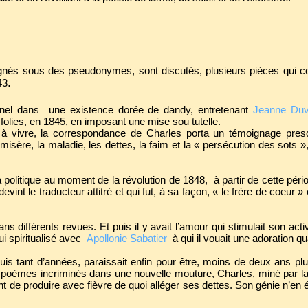
 signés sous des pseudonymes, sont discutés, plusieurs pièces qui 
.
43
ternel dans une existence dorée de dandy, entretenant
Jeanne Duv
folies, en 1845, en imposant une mise sou tutelle.
t à vivre, la correspondance de Charles porta un témoignage pres
isère, la maladie, les dettes, la faim et la « persécution des sots », i
 politique au moment de la révolution de 1848, à partir de cette péri
int le traducteur attitré et qui fut, à sa façon, « le frère de coeur » 
différents revues. Et puis il y avait l’amour qui stimulait son activi
ui spiritualisé avec
Apollonie Sabatier
à qui il vouait une adoration q
uis tant d’années, paraissait enfin pour être, moins de deux ans p
 poèmes incriminés dans une nouvelle mouture, Charles, miné par la
nt de produire avec fièvre de quoi alléger ses dettes. Son génie n’en 