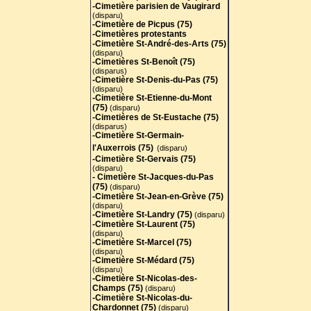
-Cimetière parisien de Vaugirard
-Cimetières de St-Eustache (75)
(disparu)
(disparus)
-Cimetière de Picpus (75)
-Cimetière St-Germain-
-Cimetières protestants
l'Auxerrois (75)
(disparu)
-Cimetière St-André-des-Arts (75
)
-Cimetière St-Gervais (75)
(disparu)
(disparu)
-Cimetières St-Benoît (75)
- Cimetière St-Jacques-du-Pas
(disparus)
(75)
(disparu)
-Cimetière St-Denis-du-Pas (75)
-Cimetière St-Jean-en-Grève (75)
(disparu)
(disparu)
-Cimetière St-Etienne-du-Mont
-Cimetière St-Landry (75)
(disparu)
(75)
(disparu)
-Cimetière St-Laurent (75)
-Cimetières de St-Eustache (75)
(disparu)
(disparus)
-Cimetière St-Marcel (75)
-Cimetière St-Germain-
(disparu)
l'Auxerrois (75)
(disparu)
-Cimetière St-Médard (75)
-Cimetière St-Gervais (75)
(disparu)
(disparu)
-Cimetière St-Nicolas-des-
- Cimetière St-Jacques-du-Pas
Champs (75)
(disparu)
(75)
(disparu)
-Cimetière St-Nicolas-du-
-Cimetière St-Jean-en-Grève (75)
Chardonnet (75)
(disparu)
(disparu)
-Cimetière St-Paul-des-Champs
-Cimetière St-Landry (75)
(disparu)
(75)
(disparu)
-Cimetière St-Laurent (75)
-Cimetières St-Roch (75)
(disparu)
(disparus)
-Cimetière St-Marcel (75)
-Cimetière St-Sulpice (75)
(disparu)
(disparu)
-Cimetière St-Médard (75)
-Cimetière de la Salpêtrière (75)
(disparu)
(disparu)
-Cimetière St-Nicolas-des-
-Cimetière de Sapanta
Champs (75)
(disparu)
(Roumanie)
-Cimetière St-Nicolas-du-
-Cimetière St-Sauveur (75)
Chardonnet (75)
(disparu)