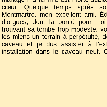
cœur. Quelque temps après son
Montmartre, mon excellent ami, Éd
d’orgues, dont la bonté pour moi 
trouvant sa tombe trop modeste, vo
les miens un terrain à perpétuité, d
caveau et je dus assister à l’
installation dans le caveau neuf. C
souffris beaucoup. Mais qu’était-ce
réservait ? Il semble que j’aie dû c
plus affreux dans une cérémonie d
je fus averti officiellement que l
reposait ma première femme, Henriet
que j’eusse en conséquence à faire
m’étaient chers. Je donnai les 