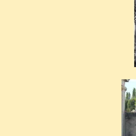
tranquillement dans cet endroit
promener…il y a si longtemps.
Le monument actuel date
souscription nationale à l’i
Poussigue. A cette occasion, 
de la sépulture, fut transféré
André, et placé au dessus de c
En 2003, pour le bicenteniar
auraient dû être transférés a
ajourné.