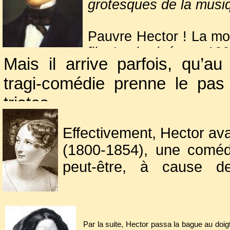
grotesques de la musi
Pauvre Hector ! La mor
fils Louis (né en 183
Mais il arrive parfois, qu’a
acerbes à son encontr
tragi-comédie prenne le pas
chutes malencontreuse
eurent raison de lui.
tristes.
Muré dans le silenc
En arrivant à l’entrée de la n
parisien de la rue de
Effectivement, Hector av
du corbillard s’emballèrent, e
trois jours plus tard en 
(1800-1854), une comédi
qui est normal, mais seul, ce
peut-être, à cause de
cimetière ! Certes flatteu
développait face au succ
rejoindre, selon ses vœux, se
dans la partie disparue 
Elle était la mère de Louis
belles-mères !
Par la suite, Hector passa la bague au doig