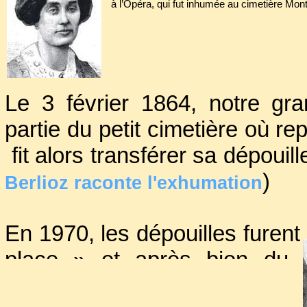
à l’Opéra, qui fut inhumée au cimetière Mon
Le 3 février 1864, notre gra
partie du petit cimetière où repo
fit alors transférer sa dépoui
)
Berlioz raconte l'exhumation
En 1970, les dépouilles furen
place » et après bien du
mélanger les restes entr