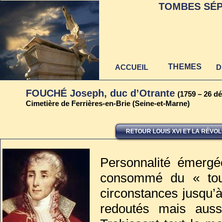
TOMBES SÉP
THEMES
ACCUEIL
D
FOUCHÉ Joseph, duc d’Otrante
(1759 – 26 d
Cimetière de Ferrières-en-Brie (Seine-et-Marne)
RETOUR LOUIS XVI ET LA RÉVO
Dernière mise à jour
au 22 juin 2021
Personnalité émergé
consommé du « tour
circonstances jusqu’
redoutés mais auss