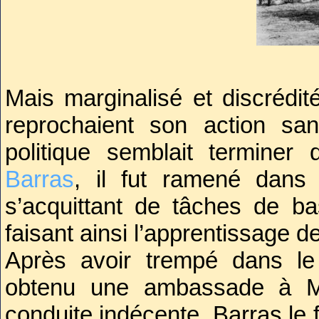
Auteur de manigances, acc
détournements, l’Incorruptibl
craignant pour sa vie, Fouché 
de Robespierre.
Mais marginalisé et discrédit
reprochaient son action san
politique semblait termine
Barras
, il fut ramené dans
s’acquittant de tâches de ba
faisant ainsi l’apprentissage de
Après avoir trempé dans le 
obtenu une ambassade à Mil
conduite indécente, Barras le 