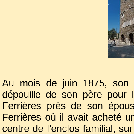
1804.
Sénateur, de nouveau minis
d’Empire (1808), Napoléon, 
efficacité, découvrit sa force
la campagne contre l’Autriche 
du ministère de l’Intérieur (
ministère et en licenciant la ga
le récompenser. Il le créa du
Au mois de juin 1875, son f
son ministère de la Police 
dépouille de son père pour l
émissaire en Angleterre sans 
Ferrières près de son épou
sur la touche sous haute surve
Ferrières où il avait acheté 
centre de l’enclos familial, s