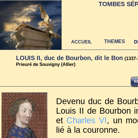
TOMBES SÉP
THEMES
ACCUEIL
D
LOUIS II, duc de Bourbon, dit le Bon
(1337-
Prieuré de Souvigny (Allier)
R
Devenu duc de Bourb
Louis II de Bourbon 
et
Charles VI
, un mod
lié à la couronne.