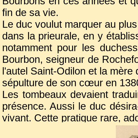
Bourbons en ces années et que
L’appui royal, financier et po
fin de sa vie.
une politique d’agrandisseme
Le duc voulut marquer au plus
seigneurie de Thiers, acqu
dans la prieurale, en y établis
Dauphine, la Combraille et la
notamment pour les duchess
le Beaujolais s’ajoutèrent 
Bourbon, seigneur de Rochefor
former une vaste principauté
l'autel Saint-Odilon et la mère
mariage de son fils,
Jean de
sépulture de son cœur en 138
prépara le rattachement de l’A
Les tombeaux devaient tradui
fut le changement de statu
présence. Aussi le duc désira
apanage royal, donc trans
vivant. Cette pratique rare, a
masculine.En même temps, Lo
et
Innocent VI
, reprise par le
ensemble sans unité histor