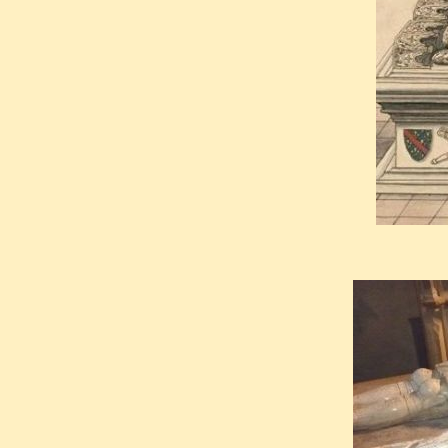
permettait d'affirmer son 
ecclésiastique (car partag
France.
véritable espace politique
efficace créée sur le modèle ro
Le choix d'une église du Bourb
Moulins prit rang de capital
politique de reprise en main 
par Louis II et sa collégiale
valut à Louis II de recevoir 
prieuré clunisien de Souvigny,
titre de fondateur de la princ
Chapelle de Bourbon-l’Archam
de confier sa dépouille et le
complètèrent ces lieux symbo
âme aux terres qui le faisaie
la principauté.
promesse d'un contre-don, en
Après l’assassinat de
Louis 
soutien qu'il entendait rec
Bourbon se retira dans son 
vassaux.