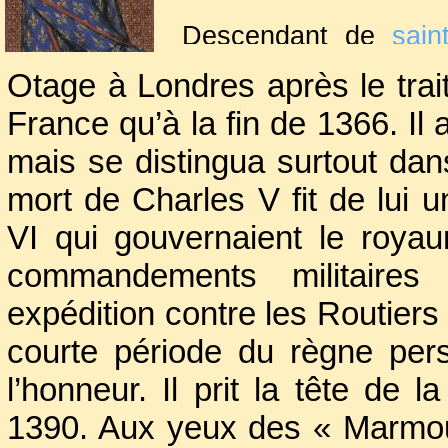
Descendant de
sain
frère de la future re
Otage à Londres après le trait
Jeanne de Bourbon
e
France qu’à la fin de 1366. Il 
dans la compagnie d
mais se distingua surtout dan
liens si forts avec 
d’Anjou,
Jean duc de
mort de Charles V fit de lui 
qu’un chroniqueur du 
VI qui gouvernaient le roya
« cinq têtes royales e
commandements militaire
expédition contre les Routier
courte période du règne per
l’honneur. Il prit la tête de
1390. Aux yeux des « Marmouse