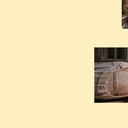
le maître-autel devant son to
Louis II fut finalement enter
l'église prieurale de Souvigny
adopté que tardivement. Le d
chœur que dans son dernier 
de l'état de cette partie de l'é
sous le poids du clocher const
petit transept.
Malgré les profanations, si
épouse, Anne d’Auvergne (13