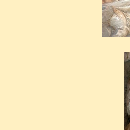
était passé comme celui de
Louis y fit édifier une chapel
fleurons et soutiens de la cou
pour la distinguer de la « neu
Ier.
Cette chapelle différait des a
tant par sa taille que par s
son emplacement derrière la 
faste de la liturgie qui y ét
l'origine, elle ne devait pas av
souhaitait reposer dans le c
prieraient pour lui. La chapell
sépulture des messes de
Req