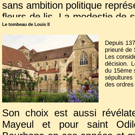
sans ambition politique représ
fleurs de lis. La modestie de s
Le tombeau de Louis II
de Bourbonnais et comté de
interdit toute visée d’indépend
Depuis 1376
prieuré de
Les considé
Mais si Louis de Bourbon servait
décision. 
du 15ème s
roi rétribua ses services milit
sépultures
de 1380 à 1389, ses gages 
des ordres 
1400. Ses hauts commandemen
: 40 000 francs pour l’expédi
Son choix est aussi révélat
part qui lui revenait des imp
Mayeul et pour saint Odil
exceptionnels.