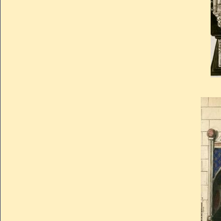
basilique en 1817.
De son vivant, Charles avait
Saint-Santin (à l'est du porta
sous le vocable de Saint-Jean-B
nom de chapelle Charles V, ou
une grille.
C'est là que fut érigé un tr
de Liège, avec deux gisants r
Saccagé à la Révolution, le
disparut dans la tourmente.
Celui que nous voyons exp