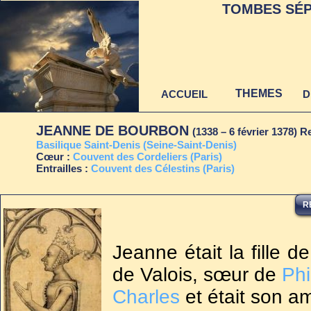
TOMBES SÉP
THEMES
ACCUEIL
D
JEANNE DE BOURBON
(1338 – 6 février 1378) 
B
asilique Saint-Denis (Seine-Saint-Denis)
Cœur :
Co
uvent des Cordeliers (Paris)
Entrailles :
Co
uvent des Célestins (Paris)
Dernière mise à jour
R
au 22 juin 2021
Jeanne était la fille d
de Valois, sœur de
Phi
Charles
et était son a