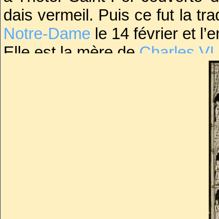
des arts et des scienc
dais vermeil. Puis ce fut la tr
Notre-Dame
le 14 février et l
Elle est la mère de
Charles VI
.
L’ouverture de son cercueil,
laissa apparaître un reste de
débris de bracelets ou chaîno
bois doré à demi pourri, des 
de forme très pointue brodés de 
Les restes de la souveraine
commune avant d'être ré-in