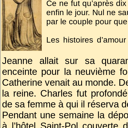
Ce ne fut qu’après dix
enfin le jour. Nul ne sa
par le couple pour que l
Les histoires d’amour
toujours d’être citées, 
un peu des autres
Jeanne allait sur sa quara
l’apprentissage dire
enceinte pour la neuvième foi
d’être souverains. 
Catherine venait au monde. Deux
évènements et aux vi
la reine. Charles fut profondé
Ensemble ils présidèr
de sa femme à qui il réserva d
Outre être auprès d
Pendant une semaine la dépo
l’éducation de ses enf
à l’hôtel Saint-Pol couverte 