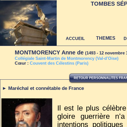
TOMBES SÉP
THEMES
ACCUEIL
D
MONTMORENCY Anne de
(1493 - 12 novembre 
C
ollégiale Saint-Martin de Montmorency (Val-d’Oise)
Cœur :
Co
uvent des Célestins (Paris)
RETOUR PERSONNALITES FRAN
Dernière mise à jour
au 22 juin 2021
► Maréchal et connétable de France
Il est le plus célèbre
gloire guerrière n
intentions politiques