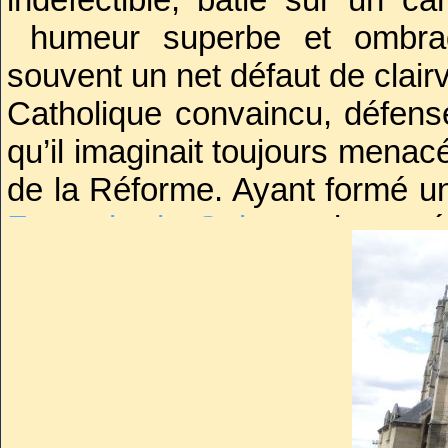
humeur superbe et ombr
souvent un net défaut de clai
Catholique convaincu, défense
qu’il imaginait toujours menac
de la Réforme. Ayant formé un
François de Guise
et le maré
paix il se rapprocha de son
Coligny
.
Immensément riche et puissant
sauvant de l'exécution plus