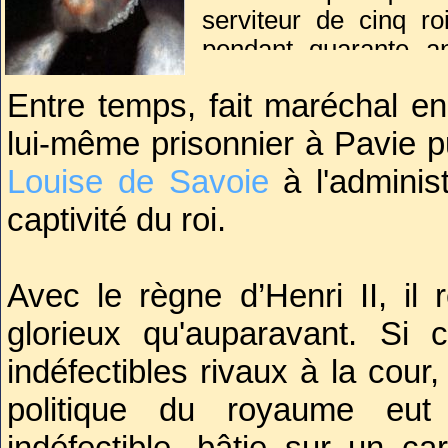
serviteur de cinq r
pendant quarante a
royaume, notamment 
Entre temps, fait maréchal e
favori avant de conna
confiance en
Charles
lui-même prisonnier à Pavie pu
Louise de Savoie
à l'adminis
captivité du roi.
Avec le règne d’Henri II, il
glorieux qu'auparavant. Si 
indéfectibles rivaux à la cour
politique du royaume eut 
indéfectible, bâtie sur un c