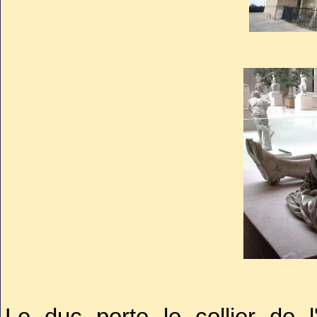
obtenant leur grâce auprès du 
Il avait presque soixante-qu
bataille de Saint-Denis (1567). 
le bonhomme ? Nenni ! Cinq co
le visage, deux coups de mass
une arquebusade qui lui rompi
nécessaires pour abattre ce rud
à briser la mâchoire de son as
il serait encore à vociférer co
ne l’avaient pas retiré de for
Le duc porte le collier de l