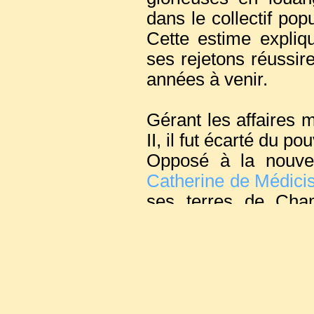
dans le collectif po
Cette estime expliq
ses rejetons réussire
années à venir.
Gérant les affaires m
II, il fut écarté du p
Opposé à la nouvel
Catherine de Médici
ses terres de Cha
Wassy au cours duque
et une centaine ble
d’armes des protes
guerres de religion.