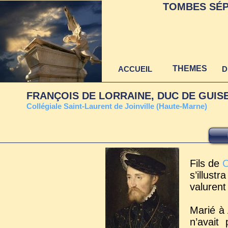
TOMBES SÉP
THEMES
ACCUEIL
D
FRANÇOIS DE LORRAINE, DUC DE GUIS
C
ollégiale Saint-Laurent de Joinville (Haute-Marne)
Fils de
C
s’illust
valurent
Marié à 
n’avait