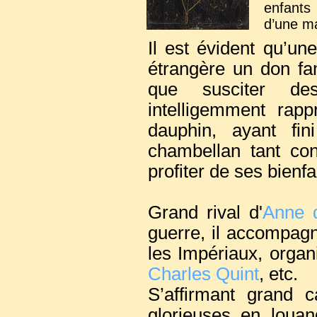
enfants 
d’une ma
mariage
Il est évident qu’une
en faisai
étrangère un don fa
que susciter des
intelligemment rapp
dauphin, ayant fin
chambellan tant conv
profiter de ses bienfai
Grand rival d'
Anne 
guerre, il accompag
les Impériaux, organ
Charles Quint
, etc.
S’affirmant grand c
glorieuses en loua