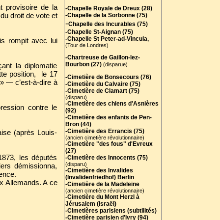
 provisoire de la
-Chapelle Royale de Dreux (28)
u droit de vote et
-Chapelle de la Sorbonne (75)
-
Chapelle des Incurables (75)
-Chapelle St-Aignan (75)
-Chapelle St Peter-ad-Vincula,
s rompit avec lui
(Tour de Londres)
-Chartreuse de Gaillon-lez-
Bourbon (27)
ant la diplomatie
(disparue)
te position, le 17
-Cimetière de Bonsecours (76)
 » — c’est-à-dire à
-Cimetière du Calvaire (75)
-Cimetière de Clamart (75)
(disparu)
-Cimetière des chiens d'Asnières
pression contre le
(92)
-Cimetière des enfants de Pen-
Bron (44)
-Cimetière des Errancis (75)
aise (après Louis-
(ancien cimetière révolutionnaire)
-Cimetière "des fous" d'Evreux
(27)
 1873, les députés
-Cimetière des Innocents (75)
(disparu)
iers démissionna,
-Cimetière des Invalides
ence.
(Invalidenfriedhof) Berlin
ux Allemands. A ce
-Cimetière de la Madeleine
(ancien cimetière révolutionnaire)
-Cimetière du Mont Herzl à
Jérusalem (Israël)
-Cimetières parisiens (subtilités)
-Cimetière parisien d'Ivry (94)