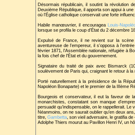
Désormais républicain, il soutint la révolutio
Deuxième République, il apporta son appui à une R
où l'Église catholique conservait une forte influen
Habile manœuvrier, il encouragea
Louis-Napolé
lorsque se profila le coup d'État du 2 décembre 1
Expulsé de France, il ne revient sur la scène 
aventureuse de l'empereur, il s'opposa à l'entrée
février 1871, l’Assemblée nationale, réfugiée à Bor
la fois chef de l’État et du gouvernement.
Signataire du traité de paix avec Bismarck (10 m
soulèvement de Paris qui, craignant le retour à l
Porté naturellement à la présidence de la Répub
Napoléon Bonaparte) et le premier de la IIIème R
Bourgeois et conservateur, il eut la faveur de 
monarchistes, constatant son manque d'empress
persuadé qu’indispensable, on le rappellerait. Le
Néanmoins, on ne saurait oublier qu’en deux ans,
titre,
Gambetta
, son vieil adversaire, le gratifia de 
Adolphe Thiers mourut au Pavillon Henri IV, un hô