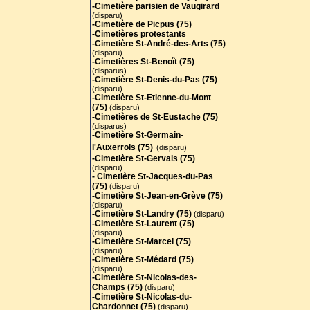
-Cimetière parisien de Vaugirard
(disparu)
-Cimetière de Picpus (75)
-Cimetières protestants
-Cimetière St-André-des-Arts (75
)
(disparu)
-Cimetières St-Benoît (75)
(disparus)
-Cimetière St-Denis-du-Pas (75)
(disparu)
-Cimetière St-Etienne-du-Mont
(75)
(disparu)
-Cimetières de St-Eustache (75)
(disparus)
-Cimetière St-Germain-
l'Auxerrois (75)
(disparu)
-Cimetière St-Gervais (75)
(disparu)
- Cimetière St-Jacques-du-Pas
(75)
(disparu)
-Cimetière St-Jean-en-Grève (75)
(disparu)
-Cimetière St-Landry (75)
(disparu)
-Cimetière St-Laurent (75)
(disparu)
-Cimetière St-Marcel (75)
(disparu)
-Cimetière St-Médard (75)
(disparu)
-Cimetière St-Nicolas-des-
Champs (75)
(disparu)
-Cimetière St-Nicolas-du-
Chardonnet (75)
(disparu)