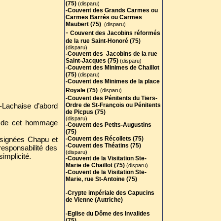
(75)
(disparu)
-Couvent des Grands Carmes ou
Carmes Barrés ou Carmes
Maubert (75)
(disparu)
-
Couvent des Jacobins réformés
de la rue Saint-Honoré (75)
(disparu)
-Couvent des Jacobins de la rue
Saint-Jacques (75)
(disparu)
-Couvent des Minimes de Chaillot
(75
)
(disparu)
-Couvent des Minimes de la place
Royale (75)
(disparu)
-Couvent des Pénitents du Tiers-
e-Lachaise d’abord
Ordre de St-François ou Pénitents
de Picpus (75)
(disparu)
lé de cet hommage
-Couvent des Petits-Augustins
(75)
 signées Chapu et
-Couvent des Récollets (75)
-Couvent des Théatins (75)
esponsabilité des
(disparu)
simplicité.
-Couvent de la Visitation Ste-
Marie de Chaillot (75)
(disparu)
-Couvent de la Visitation Ste-
Marie, rue St-Antoine (75)
-Crypte impériale des Capucins
de Vienne (Autriche)
-Eglise du Dôme des Invalides
(75)