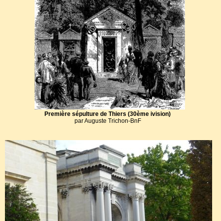
Première sépulture de Thiers (30ème ivision)
par Auguste Trichon-BnF