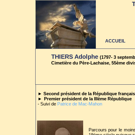
ACCUEIL
THIERS Adolphe
(1797- 3 septemb
Cimetière du Père-Lachaise, 55ème divis
Dernière mise à jour
au 22 juin 2021
► Second président de la République français
►
Premier président de la IIIème République
- Suivi de
Patrice de Mac-Mahon
Parcours pour le moins
19ème siècle puisque so