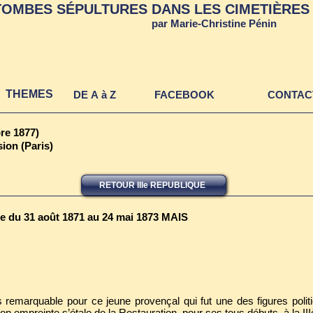
TOMBES SÉPULTURES DANS LES CIMETIÈRES 
TOMBES ET SEPULTURES DAN
par Marie-Christine Pénin
CIMETIERES ET AUTRES LIE
THEMES
DE A à Z
FACEBOOK
CONTAC
re 1877)
ion (Paris)
RETOUR IIIe REPUBLIQUE
e du 31 août 1871 au 24 mai 1873 MAIS
 remarquable pour ce jeune provençal qui fut une des figures poli
n empreinte s’étale de la Restauration, pour ses tous débuts, à la I