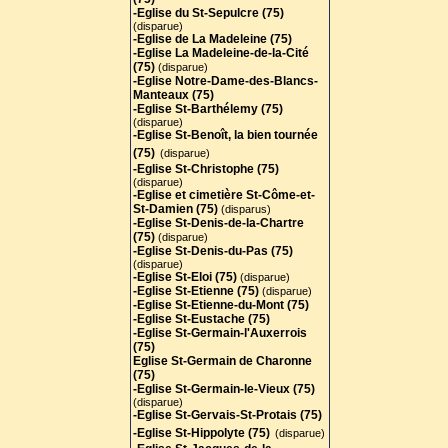
-Eglise du St-Sepulcre (75)
(disparue)
-Eglise de La Madeleine (75)
-Eglise La Madeleine-de-la-Cité
(75)
(disparue)
-Eglise Notre-Dame-des-Blancs-
Manteaux (75)
-Eglise St-Barthélemy (75)
(disparue)
-Eglise St-Benoît, la bien tournée
(75)
(disparue)
-Eglise St-Christophe (75)
(disparue)
-Eglise et cimetière St-Côme-et-
St-Damien (75)
(disparus)
-Eglise St-Denis-de-la-Chartre
(75)
(disparue)
-Eglise St-Denis-du-Pas (75)
(disparue)
-Eglise St-Eloi (75)
(disparue)
-Eglise St-Etienne (75)
(disparue)
-Eglise St-Etienne-du-Mont (75)
-Eglise St-Eustache (75)
-Eglise St-Germain-l'Auxerrois
(75)
Eglise St-Germain de Charonne
(75)
-Eglise St-Germain-le-Vieux (75)
(disparue)
-Eglise St-Gervais-St-Protais (75
)
-Eglise St-Hippolyte (75)
(disparue)