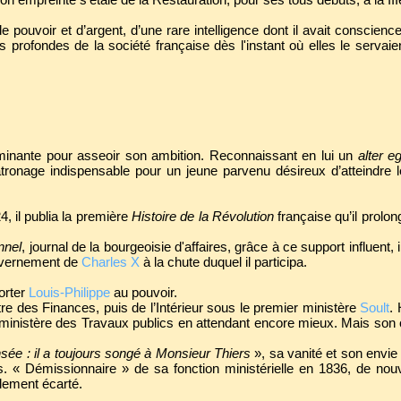
de pouvoir et d’argent, d’une rare intelligence dont il avait conscience
ns profondes de la société française dès l'instant où elles le servai
minante pour asseoir son ambition. Reconnaissant en lui un
alter e
ronage indispensable pour un jeune parvenu désireux d’atteindre le
, il publia la première
Histoire de la Révolution
française qu’il prolo
nnel
, journal de la bourgeoisie d'affaires, grâce à ce support influent,
ouvernement de
Charles X
à la chute duquel il participa.
orter
Louis-Philippe
au pouvoir.
e des Finances, puis de l’Intérieur sous le premier ministère
Soult
.
au ministère des Travaux publics en attendant encore mieux. Mais son
sée : il a toujours songé à Monsieur Thiers
», sa vanité et son envi
s. « Démissionnaire » de sa fonction ministérielle en 1836, de nou
alement écarté.