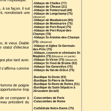
-Abbaye de Chelles (77)
-Abbaye de Cîteaux (21)
, à sa façon, il sut
-Abbaye de Fontevraud (49)
ent, nonobstant une
-Abbaye de Longchamp (75)
(disparue)
-Abbaye de Maubuisson (95)
-Abbaye de Montmartre (75)
-Abbaye de Port-Royal (75)
-Abbaye de Port-Royal-des-
Champs (78)
-Abbaye St-Antoine-des-Champs
(75)
(disparue)
go
, le vieux
Diable
-Abbaye et église St-Germain-
 statut d’électeur
des-Prés (75)
-Abbaye, couvent et séminaire St-
Magloire (75) (
disparus en partie)
ngea plus tard avec
-Abbaye St-Victor (75)
(disparue)
-Abbaye St-Yved de Braine (02)
-Abbaye Ste-Geneviève (75)
 il s'affirma comme
-Abbaye du Val-de-Grâce (75)
-Basilique St-Denis (93)
-Basilique St-Pierre de Rome
-Basilique St-Remi de Reims (51)
 Homme de poigne
-Basilique du Saint-Sépulcre à
 opportunisme trop
Jérusalem (Israël)
e de se comparer à
-Catacombes de Paris
-Catacombes de Rome
veau président du
-Cathédrale Notre-Dame (75)