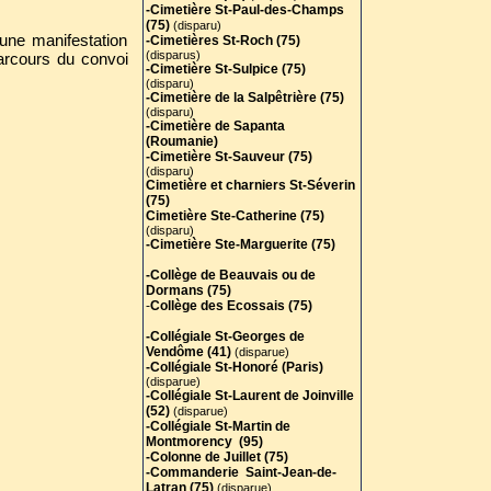
-Cimetière St-Paul-des-Champs
(75)
(disparu)
une manifestation
-Cimetières St-Roch (75)
(disparus)
arcours du convoi
-Cimetière St-Sulpice (75)
(disparu)
-Cimetière de la Salpêtrière (75)
(disparu)
-Cimetière de Sapanta
(Roumanie)
-Cimetière St-Sauveur (75)
(disparu)
Cimetière et charniers St-Séverin
(75)
Cimetière Ste-Catherine (75)
(disparu)
-Cimetière Ste-Marguerite (75)
-Collège de Beauvais ou de
Dormans (75)
-
Collège des Ecossais (75)
-Collégiale St-Georges de
Vendôme (41)
(disparue)
-Collégiale St-Honoré (Paris)
(disparue)
-Collégiale St-Laurent de Joinville
(52)
(disparue)
-Collégiale St-Martin de
Montmorency (95)
-Colonne de Juillet (75)
-Commanderie Saint-Jean-de-
Latran (75)
(disparue)