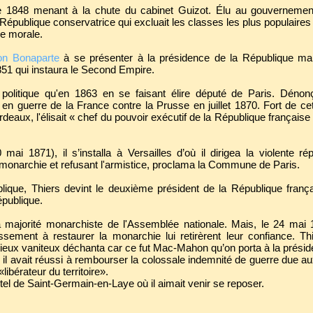
n de 1848 menant à la chute du cabinet Guizot. Élu au gouvernement
épublique conservatrice qui excluait les classes les plus populaires d
ce morale.
on Bonaparte
à se présenter à la présidence de la République mai
851 qui instaura le Second Empire.
politique qu'en 1863 en se faisant élire député de Paris. Dénonç
 en guerre de la France contre la Prusse en juillet 1870. Fort de cet
deaux, l'élisait « chef du pouvoir exécutif de la République française
ai 1871), il s’installa à Versailles d’où il dirigea la violente ré
a monarchie et refusant l'armistice, proclama la Commune de Paris.
lique, Thiers devint le deuxième président de la République franç
épublique.
la majorité monarchiste de l'Assemblée nationale. Mais, le 24 mai
ement à restaurer la monarchie lui retirèrent leur confiance. Th
 vieux vaniteux déchanta car ce fut Mac-Mahon qu’on porta à la présid
 il avait réussi à rembourser la colossale indemnité de guerre due a
«libérateur du territoire».
tel de Saint-Germain-en-Laye où il aimait venir se reposer.