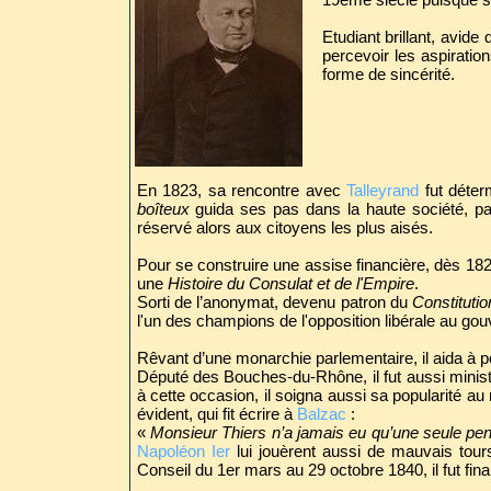
Etudiant brillant, avide 
percevoir les aspiratio
forme de sincérité.
En 1823, sa rencontre avec
Talleyrand
fut déter
boîteux
guida ses pas dans la haute société, pat
réservé alors aux citoyens les plus aisés.
Pour se construire une assise financière, dès 1824
une
Histoire du Consulat et de l'Empire
.
Sorti de l’anonymat, devenu patron du
Constitutio
l'un des champions de l'opposition libérale au g
Rêvant d’une monarchie parlementaire, il aida à p
Député des Bouches-du-Rhône, il fut aussi ministr
à cette occasion, il soigna aussi sa popularité 
évident, qui fit écrire à
Balzac
:
«
Monsieur Thiers n’a jamais eu qu’une seule pen
Napoléon Ier
lui jouèrent aussi de mauvais tour
Conseil du 1er mars au 29 octobre 1840, il fut fin