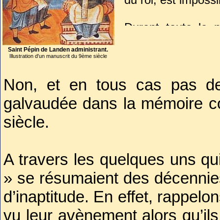
Durant toute la 
détriment des so
Saint Pépin de Landen administrant.
la fin du règne
Illustration d'un manuscrit du 9ème siècle
vraiment mérité ce
Non, et en tous cas pas de
englués dans leur 
galvaudée dans la mémoire co
siècle.
A travers les quelques uns qui
» se résumaient des décennies
d’inaptitude. En effet, rappelo
vu leur avènement alors qu’ils