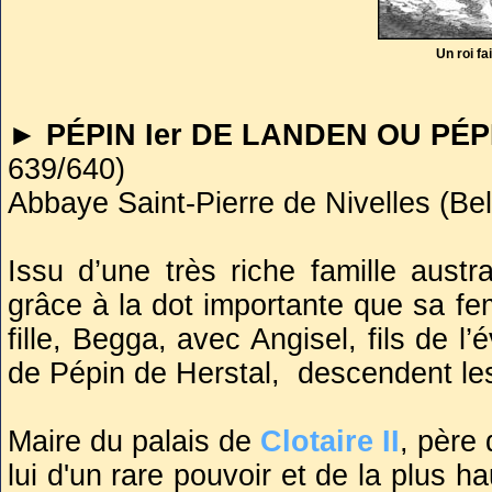
Face au défilé accéléré des 
Un roi f
preuve d’une redoutable l
superviser successivement pl
► PÉPIN Ier DE LANDEN OU PÉP
davantage leur pouvoir.
639/640)
Abbaye Saint-Pierre de Nivelles (Be
Les royaumes de Neustrie et 
Issu d’une très riche famille aust
d’un vrai choc frontal entre le
grâce à la dot importante que sa fem
coups furent permis pour serv
fille, Begga, avec Angisel, fils de 
n’y eut qu’un seul vainqueur,
de Pépin de Herstal, descendent les
Charles Martel
, renforça le pre
Maire du palais de
Clotaire II
, père 
lui d'un rare pouvoir et de la plus h