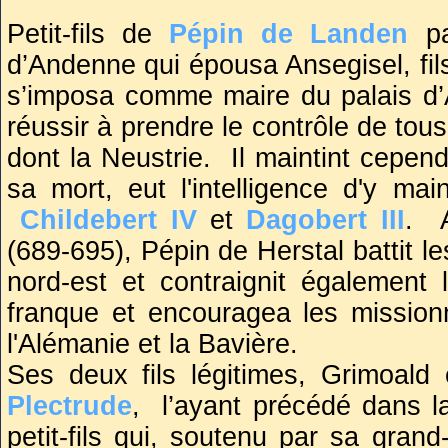
Petit-fils de
Pépin de Landen
p
Des fouilles entreprises en 1981
d’Andenne qui épousa Ansegisel, fils
(Brabant flamand) mirent à jour les
s’imposa comme maire du palais d’Au
crypte de la famille des Pippinid
réussir à prendre le contrôle de tou
1981, la crypte et le tumulus sont c
dont la Neustrie. Il maintint cepen
sa mort, eut l'intelligence d'y m
Childebert IV
et
Dagobert III
. A
(689-695), Pépin de Herstal battit l
nord-est et contraignit également 
franque et encouragea les missionn
l'Alémanie et la Bavière.
Ses deux fils légitimes, Grimoal
Plectrude
, l’ayant précédé dans l
petit-fils qui, soutenu par sa gran