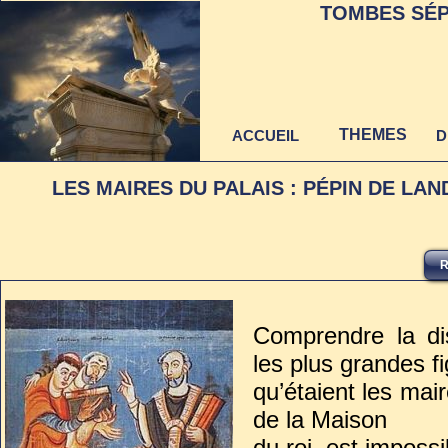
TOMBES SÉP
THEMES
ACCUEIL
D
LES MAIRES DU PALAIS : PÉPIN DE LAN
R
Dernière mise à jour
au 22 juin 2021
Comprendre la di
les plus grandes f
qu’étaient les mair
de la Maison
du roi, est impossi