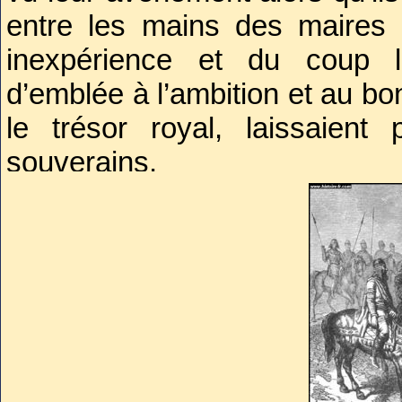
entre les mains des maires d
inexpérience et du coup leu
d’emblée à l’ambition et au bo
le trésor royal, laissaien
souverains.
On notera également que bea
façon pas toujours naturelle q
et enfermés dans des monastère
démonstration de leur potentiel
furent en position de réagir
dépourvu.