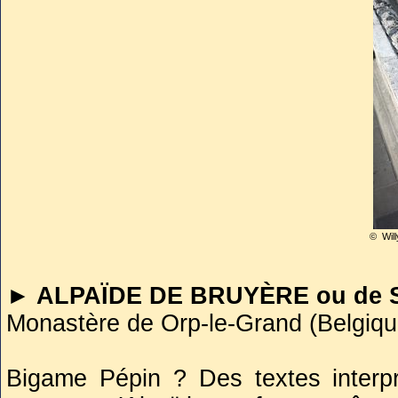
l’abbaye. Tous les tombeaux encore 
furent transférés à l’intérieur de l’
était-il ?
Il est à noter qu'une stèle funérair
Marie-du-Capitole de Cologne (Alle
Bien que son cas ne soit pas uniq
personnage d'une telle envergure n
post-mortem.
© Wil
► PLECTRUDE
(v. 650 - ap. 717)
► ALPAÏDE DE BRUYÈRE ou de 
Abbaye Sainte-Marie du Capitole de
Monastère de Orp-le-Grand (Belgiqu
Appartenant à une très noble et très 
Bigame Pépin ? Des textes interp
qu’elle voit son mari asseoir ses a