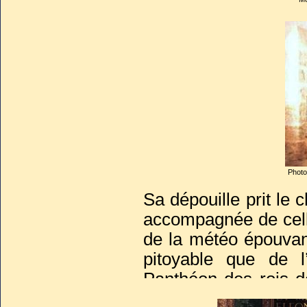
disant sa messe, pose
», et que les restes d
La bienséance voulai
auprès de ses par
estimant qu’il faudrai
dépouilles impériales,
En attendant, Charle
Photo
Sa dépouille prit le
accompagnée de celle
de la météo épouvan
pitoyable que de l
Panthéon des rois d
en bronze doré le r