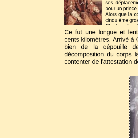
ses déplacemen
pour un prince 
Alors que la c
cinquième gro
Charles, fou d
Ce fut une longue et len
inhumé dans la
cents kilomètres. Arrivé à 
bien de la dépouille de
décomposition du corps l
contenter de l’attestation 
En 1574, lorsqu'il fut poss
monastère de l'Escurial, 
père, fit effectuer la trans