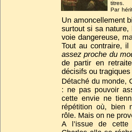
titres.
Par héri
couronn
Un amoncellement bi
régnait 
surtout si sa nature,
voie dangereuse, ma
Tout au contraire, i
assez proche du mo
de partir en retrai
décisifs ou tragiques
Détaché du monde, Ch
Son rêve d'unité eur
: ne pas pouvoir ass
irrémédiable provo
cette envie ne tien
combats contre l’av
répétition où, bien 
Méditerranée et les 
rôle. Mais on ne pr
empire, eurent rais
A l’issue de cett
définitivement en 15