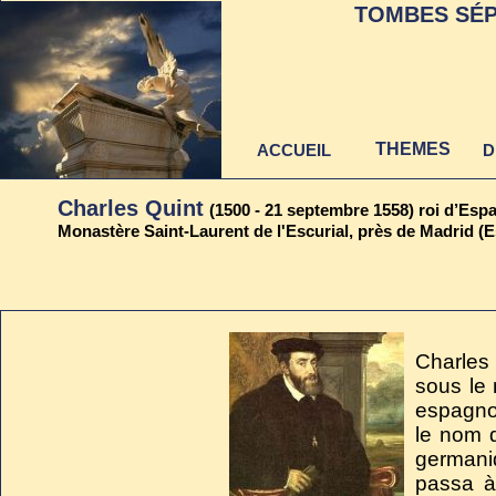
TOMBES SÉP
THEMES
ACCUEIL
D
Charles Quint
(1500 - 21 septembre 1558) roi d’Esp
Monastère Saint-Laurent de l'Escurial, près de Madrid (
Dernière mise à jour
au 22 juin 2021
Charles
sous le 
espagnol
le nom 
germani
passa à