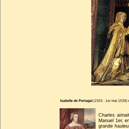
Portugal, et, derriè
Hongrie et
Eléonor
mariage avec
Franç
(1528-1603) épouse d
Isabelle de Portugal
(1503 - 1er mai 1539)
Charles aimai
Manuel 1er, en
grande hauteu