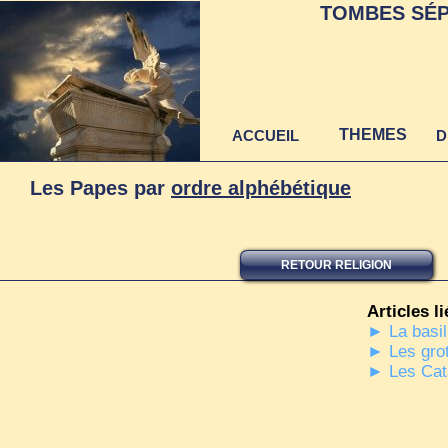
TOMBES SÉP
THEMES
ACCUEIL
D
Les Papes par
ordre alphébétique
RETOUR RELIGION
Articles li
► La basil
► Les grot
► Les Ca