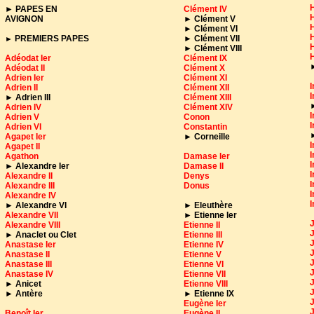
H
►
PAPES EN
Clément IV
H
AVIGNON
►
Clément V
►
Clément VI
PREMIERS PAPES
►
Clément VII
►
►
Clément VIII
Adéodat Ier
Clément IX
Adéodat II
Clément X
Adrien Ier
Clément XI
I
Adrien II
Clément XII
I
►
Adrien III
Clément XIII
Adrien IV
Clément XIV
I
Adrien V
Conon
I
Adrien VI
Constantin
Agapet Ier
►
Corneille
I
Agapet II
I
Agathon
Damase Ier
I
►
Alexandre Ier
Damase II
I
Alexandre II
Denys
I
Alexandre III
Donus
I
Alexandre IV
I
► Alexandre VI
►
Eleuthère
Alexandre VII
►
Etienne Ier
J
Alexandre VIII
Etienne II
J
►
Anaclet ou Clet
Etienne III
J
Anastase Ier
Etienne IV
Anastase II
Etienne V
Anastase III
Etienne VI
Anastase IV
Etienne VII
J
►
Anicet
Etienne VIII
J
► Antère
► Etienne IX
J
Eugène Ier
Benoît Ier
Eugène II