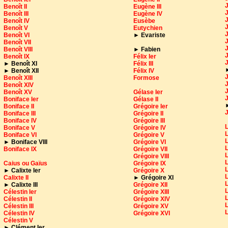
J
Benoît II
Eugène III
J
Benoît III
Eugène IV
J
Benoît IV
Eusèbe
Benoît V
Eutychien
Benoît VI
►
Evariste
J
Benoît VII
J
Benoît VIII
► Fabien
Benoît IX
Félix Ier
►
Benoît XI
Félix III
►
Benoît XII
Félix IV
J
Benoît XIII
Formose
J
Benoît XIV
J
Benoît XV
Gélase Ier
J
Boniface Ier
Gélase II
Boniface II
Grégoire Ier
J
Boniface III
Grégoire II
Boniface IV
Grégoire III
Boniface V
Grégoire IV
Boniface VI
Grégoire V
L
►
Boniface VIII
Grégoire VI
L
Boniface IX
Grégoire VII
L
Grégoire VIII
Caius ou Gaïus
Grégoire IX
L
►
Calixte Ier
Grégoire X
L
Calixte II
►
Grégoire XI
L
►
Calixte III
Grégoire XII
L
Célestin Ier
Grégoire XIII
Célestin II
Grégoire XIV
L
Célestin III
Grégoire XV
L
Célestin IV
Grégoire XVI
Célestin V
►
Clément Ier