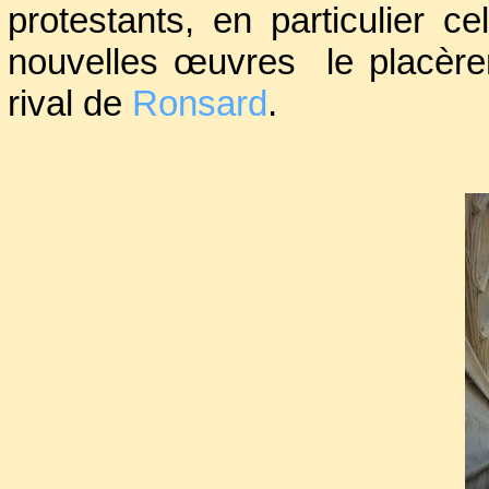
protestants, en particulier 
nouvelles œuvres le placèr
rival de
Ronsard
.
Doté de dons multiples, se 
sculpteur, etc., il organisait
marquèrent ses contemporains
l’occasion de l’une d’entre 
folles que les gratifications 
difficilement à combler.
La même année, une erreur d
donnée à l’Hôtel de Ville