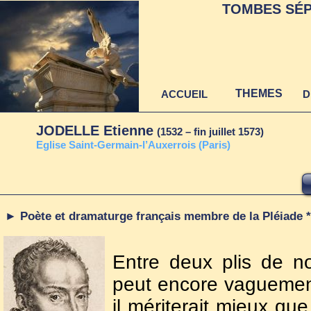
TOMBES SÉP
THEMES
ACCUEIL
D
JODELLE Etienne
(1532 – fin juillet 1573)
E
glise Saint-Germain-l’Auxerrois (Paris)
► Poète et dramaturge français membre de la Pléiade *
Entre deux plis de n
peut encore vaguemen
il mériterait mieux qu