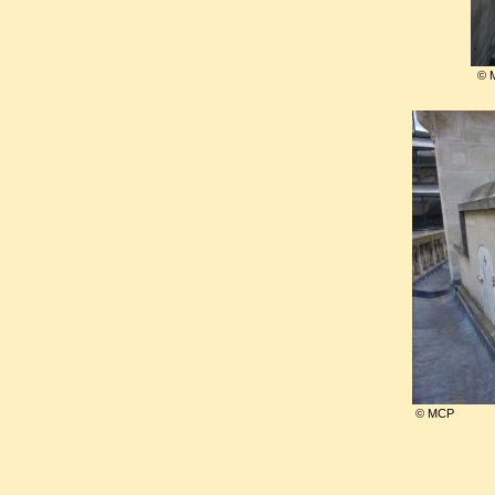
discrédit qui se confirma à la m
Après une période troublée, il 
© 
Catherine de Médicis
et
Charl
en 1571.
Etienne Jodelle mourut à Par
Le prix de ses funérailles fut
Agrippa d'Aubigné
composa 
funèbres de Th. A. d'Aubigné 
parisien, prince des poètes tr
© MCP
Inhumé on ne peut plus s