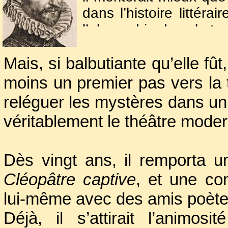
dans l’histoire littérai
l’alexandrin dans la tr
Le premier surtout 
Mais, si balbutiante qu’elle fû
principes d’imitation d
Cette voie était alo
moins un premier pas vers la tr
demander à Jodelle un
reléguer les mystères dans un
près les modèles ancien
véritablement le théâtre moder
Dès vingt ans, il remporta u
Cléopâtre captive
, et une c
lui-même avec des amis poèt
Déjà, il s’attirait l’animos