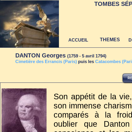
TOMBES SÉP
THEMES
ACCUEIL
D
DANTON Georges
(1759 - 5 avril 1794)
C
imetière des Errancis (Paris)
puis les
Ca
tacombes (Pari
RE
Dernière mise à jour
au 22 juin 2021
Son appétit de la vi
son immense charisme 
comparés à la froi
oublier que Danto