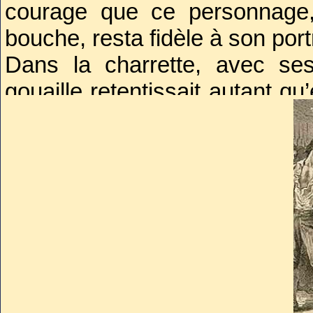
courage que ce personnage,
bouche, resta fidèle à son portr
Dans la charrette, avec se
gouaille retentissait autant qu’
atteignit son paroxysme quand 
passer sous les fenêtres de
c’est en vain que tu te cac
Danton rugira de joie dans 
cette place
». Il avait raison, 
un peu.
Arrivé sur la place de la Révol