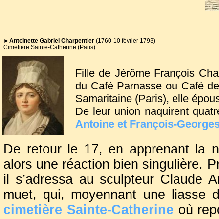
se dressait là, devant lui. P
heureux passés avec sa femm
►Antoinette Gabriel Charpentier
(1760-10 février 1793)
Cimetière Sainte-Catherine (Paris)
Danton et ses amis assistèrent
Fille de Jérôme François Charp
ce fut leur tour. Hérault de
du Café Parnasse ou Café de 
Samaritaine (Paris), elle épou
Danton. Les bourreaux s’y o
De leur union naquirent quatre
dernière fureur du tribun: "
Imb
Antoine et François-George
Le 10 février 1793, alors que 
têtes de se baiser dans le pan
De retour le 17, en apprenant la n
décéda en mettant au monde so
Il n’attendit pas que la planc
alors une réaction bien singulière
prédécesseur. Le couperet to
il s’adressa au sculpteur Claude 
muet, qui, moyennant une liasse d
cimetière Sainte-Catherine
où repo
Comme il le lui avait demand