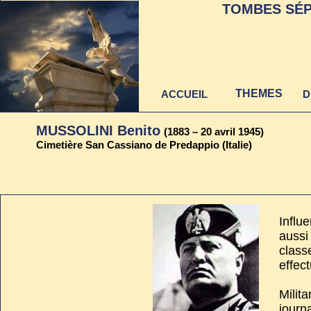
TOMBES SÉP
THEMES
ACCUEIL
D
MUSSOLINI Benito
(1883 – 20 avril 1945)
Cimetière San Cassiano de Predappio (Italie)
Dernière mise à jour
au 22 juin 2021
Influ
aussi
class
effect
Milit
journ