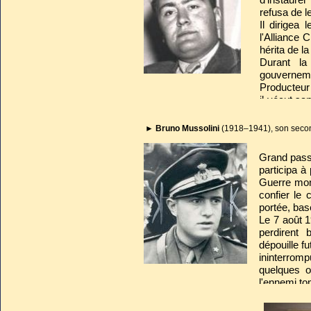
refusa de l
Il dirigea
l'Alliance 
hérita de l
Durant la
gouvernemen
Producteur 
il vécut sa
reste de se
►
Bruno Mussolini
(1918–1941), son secon
Grand passio
participa à
Guerre mond
confier le
portée, bas
Le 7 août 1
perdirent 
dépouille f
ininterrom
quelques o
l'ennemi t