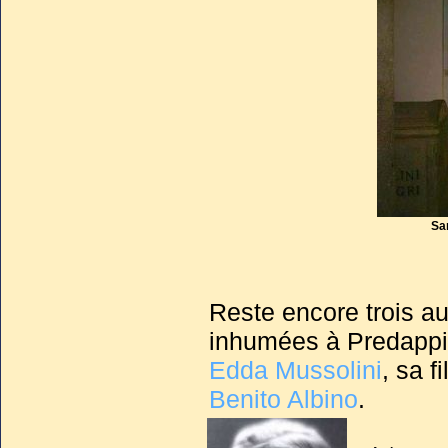
endocardite qui l’emporta le
Sa
Reste encore trois a
inhumées à Predappi
Edda Mussolini
, sa f
Benito Albino
.