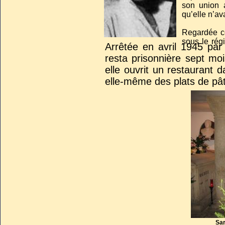
son union 
qu’elle n’av
Regardée co
sous le régi
Arrêtée en avril 1945 par 
exécution a
resta prisonnière sept mois
elle ouvrit un restaurant d
elle-même des plats de pâ
Sa