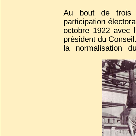
Au bout de trois 
participation élector
octobre 1922 avec 
président du Conseil
la normalisation du
(l'affaire Matteott
transforma par étape
1923, il organisa un m
Le Duce en était à 
guerre d’Espagne lu
avec
Adolf Hitler
et
régimes. Subjugué pa
plaire. Après l’av