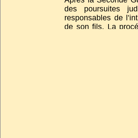
sans doute ja
des poursuites jud
responsables de l'in
de son fils. La proc
de la « République it
sur les crimes fa
définitivement le doss
La vie d’Ida et de Ben
(2009)