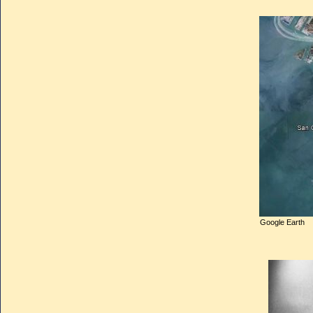
Jusqu'à la fin de sa vie, e
son égard et de tenter de 
le personnage. En vain, 
dangereuse pour elle et
hémorragie cérébrale dans l
Clemente. Des dossiers m
était tout à fait raisonnable
Ses parents, prévenus trop
suppose avoir eut lieu dans
tombe ne fut jamais retrou
Google Earth