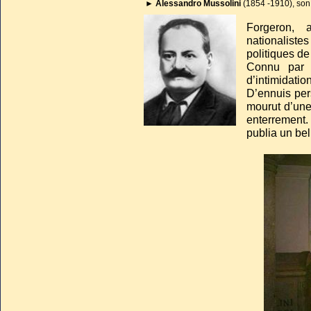
►
Alessandro Mussolini
(1854 -1910), son
Forgeron, a
nationaliste
politiques de 
Connu par 
d’intimidatio
D’ennuis pers
mourut d’une
enterrement.
publia un be