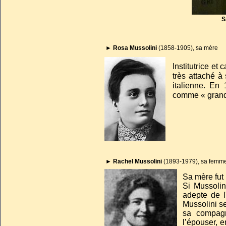
S
►
Rosa Mussolini
(1858-1905), sa mère
Institutrice et
très attaché à
italienne. En
comme « grande
►
Rachel Mussolini
(1893-1979), sa femm
Sa mère fut
Si Mussolini
adepte de l
Mussolini s
sa compagn
l’épouser, e