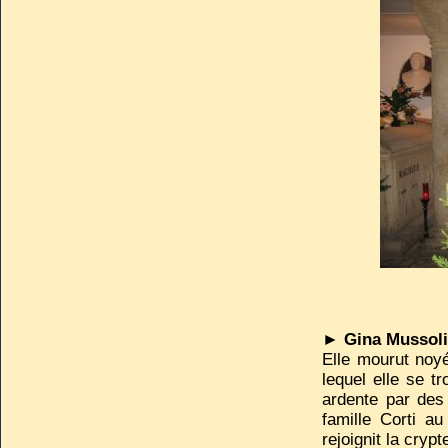
►
Gina Mussol
Elle mourut noy
lequel elle se t
ardente par des
famille Corti a
rejoignit la cry