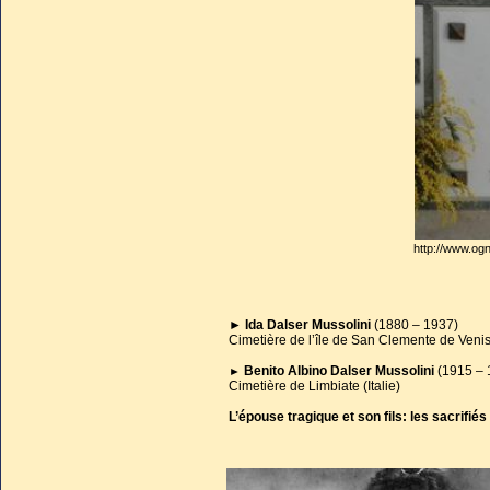
Lipari, après le décès de 
implication avec le régi
testimonianza (« Mon témo
vie mondaine et politique so
Elle mourut à Rome après
son père. Edda Ciano fut 
au cimetière de la Purifica
http://www.ogni
►
Ida Dalser Mussolini
(1880 – 1937)
Cimetière de l’île de San Clemente de Venise
Benito Albino Dalser Mussolini
(1915 – 
►
Cimetière de Limbiate (Italie)
L’épouse tragique et son fils: les sacrifiés