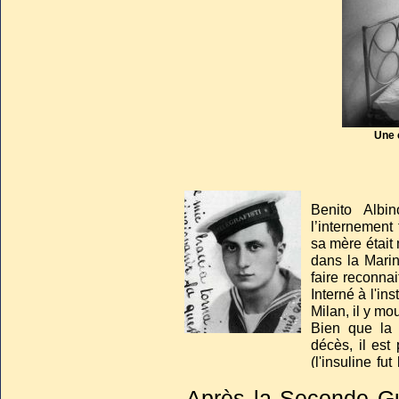
Une c
Benito Albi
l’internement
sa mère était
dans la Mari
faire reconnai
Interné à l'in
Milan, il y mou
Bien que la 
décès, il est
(l'insuline fu
en soit respo
Après la Seconde Gu
Limbiate : sé