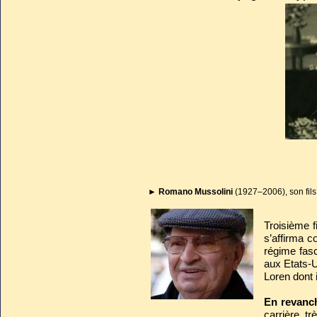
►
Romano Mussolini
(1927–2006), son fils
Troisième fi
s’affirma c
régime fasc
aux Etats-U
Loren dont i
En revanc
carrière tr