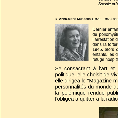
Sociale
qu’e
►
Anna-Maria Mussolini
(1929 - 1968), sa f
Dernier enfan
de poliomyéli
l’arrestation
dans la forte
1945, alors 
enfants, les 
refuge hospit
Se consacrant à l'art et
politique, elle choisit de 
elle dirigea le "Magazine mu
personnalités du monde du 
la polémique rendue publ
l’obligea à quitter à la radio
Elle épousa le présentate
l’art. Opérée en 1966 d’un
ans plus tard alors que 