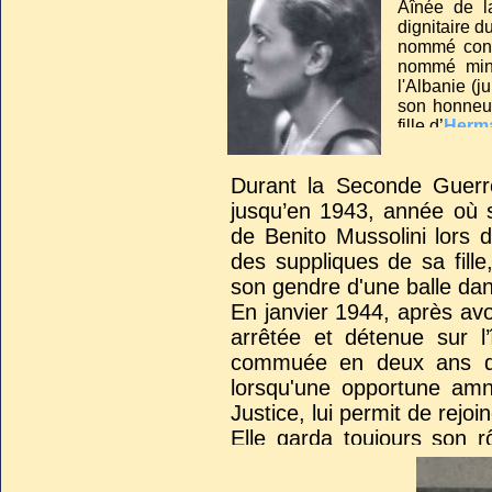
Aînée de l
dignitaire d
►
Edda Mussolini, comt
nommé consu
Cimetière de la Purification
nommé minis
l'Albanie (j
son honneur
fille d’
Herm
Durant la Seconde Guerre
jusqu’en 1943, année où s
de Benito Mussolini lors 
des suppliques de sa fille
son gendre d'une balle dan
En janvier 1944, après avo
arrêtée et détenue sur l
commuée en deux ans d'em
lorsqu'une opportune amn
Justice, lui permit de rejoi
Elle garda toujours son r
milieu mondain de Rome et 
avant sa liaison avec un