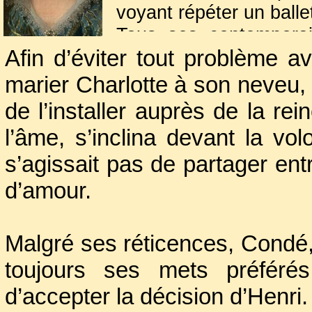
voyant répéter un balle
Tous ses contemporain
Afin d’éviter tout problème a
était véritablement mag
et était fiancée au m
marier Charlotte à son neveu
le roi à l’épouser. C’é
de l’installer auprès de la re
vit…
l’âme, s’inclina devant la vol
s’agissait pas de partager entr
d’amour.
Malgré ses réticences, Condé,
toujours ses mets préférés,
d’accepter la décision d’Henri.