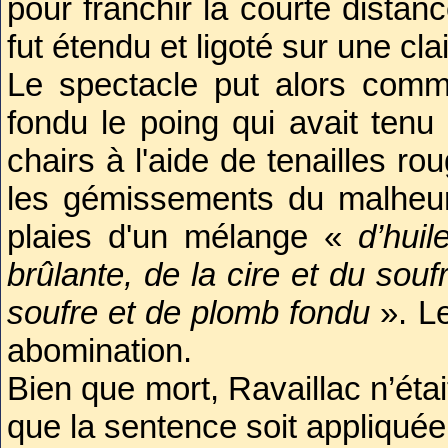
pour franchir la courte distanc
condamné à mort en subissan
fut étendu et ligoté sur une cla
son crime.
Le spectacle put alors comm
.
fondu le poing qui avait tenu 
Treize jours après son acte, il
chairs à l'aide de tenailles ro
Quand il apparut, la foule s
les gémissements du malheur
pièces, hurlant à la mort et l
plaies d'un mélange «
d’huil
peine à le dégager. Après avo
brûlante, de la cire et du sou
le porche de
Notre-Dame
, en 
soufre et de plomb fondu
». L
à la main, le plus célèbre de 
abomination.
de Grève pour y subir son
Bien que mort, Ravaillac n’ét
d’aléas, tourna à l’horreur abs
que la sentence soit appliquée