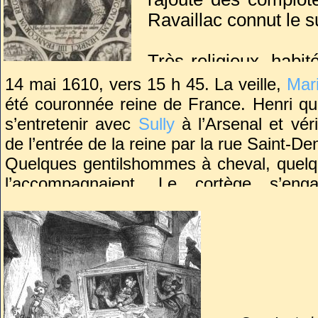
Ravaillac connut le s
Très religieux, habi
lui demandant de c
14 mai 1610, vers 15 h 45. La veille,
Mar
huguenots. Plusieurs f
été couronnée reine de France. Henri qui
qui avait décidé d’
s’entretenir avec
Sully
à l’Arsenal et véri
trouvait aussi son u
de l’entrée de la reine par la rue Saint-Den
Quelques gentilshommes à cheval, quelq
Pour Ravaillac, cette
l’accompagnaient. Le cortège s’en
et Dieu. Ne pouvant 
Ferronnerie, un boyau si étroit que l’es
dorénavant de la miss
aux portières. Une charrette de foin, un
de vin immobilisèrent le carrosse royal. 
à la barbe roux foncé posa un pied sur l’
roue arrière droite et frappa le roi par trois