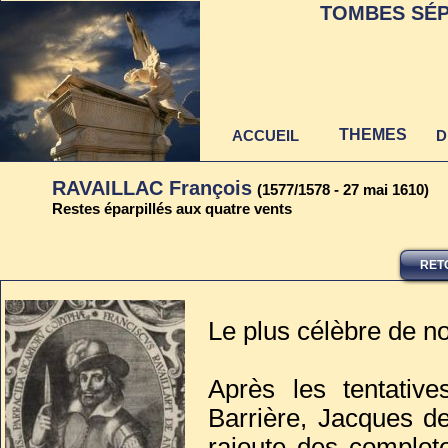
TOMBES SÉP
THEMES
ACCUEIL
D
RAVAILLAC François
(1577/1578 - 27 mai 1610)
Restes éparpillés aux quatre vents
RET
Dernière mise à jour
au 22 juin 2021
Le plus célèbre de no
Après les tentative
Barrière, Jacques d
rajoute des complot