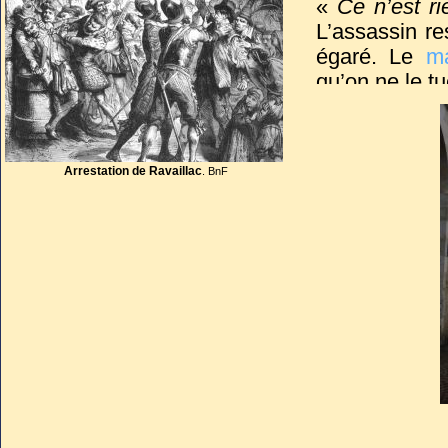
«
Ce n’est ri
L’assassin res
égaré. Le
m
qu’on ne le tu
Arrestation de Ravaillac
. BnF