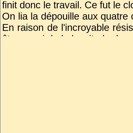
finit donc le travail. Ce fut le 
On lia la dépouille aux quatre
En raison de l'incroyable rési
être aussi de la lassitude des
des heures au milieu des cris
se passa. Des gentilshomme
pour les stimuler, d'autres a
Enfin, au bout d’une demi-heu
Les membres disjoints furent a
s'en empara, les coupèrent en
Telle fut sa sépulture.