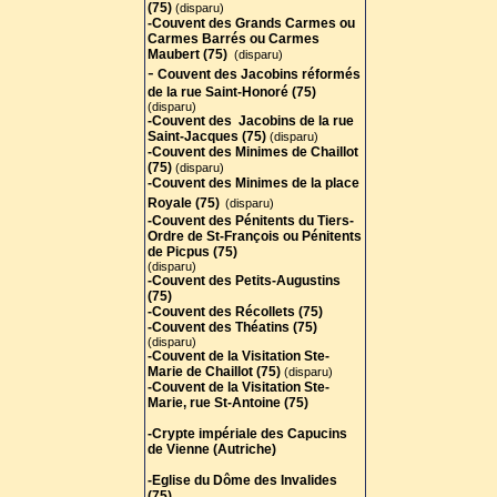
(75)
(disparu)
-Couvent des Grands Carmes ou
Carmes Barrés ou Carmes
Maubert (75)
(disparu)
-
Couvent des Jacobins réformés
de la rue Saint-Honoré (75)
(disparu)
-Couvent des Jacobins de la rue
Saint-Jacques (75)
(disparu)
-Couvent des Minimes de Chaillot
(75
)
(disparu)
-Couvent des Minimes de la place
Royale (75)
(disparu)
-Couvent des Pénitents du Tiers-
Ordre de St-François ou Pénitents
de Picpus (75)
(disparu)
-Couvent des Petits-Augustins
(75)
-Couvent des Récollets (75)
-Couvent des Théatins (75)
(disparu)
-Couvent de la Visitation Ste-
Marie de Chaillot (75)
(disparu)
-Couvent de la Visitation Ste-
Marie, rue St-Antoine (75)
-Crypte impériale des Capucins
de Vienne (Autriche)
-Eglise du Dôme des Invalides
(75)