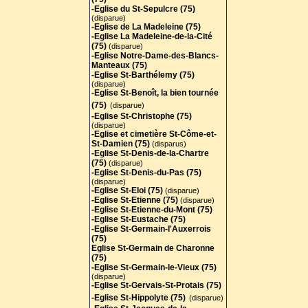
-Eglise du St-Sepulcre (75)
(disparue)
-Eglise de La Madeleine (75)
-Eglise La Madeleine-de-la-Cité
(75)
(disparue)
-Eglise Notre-Dame-des-Blancs-
Manteaux (75)
-Eglise St-Barthélemy (75)
(disparue)
-Eglise St-Benoît, la bien tournée
(75)
(disparue)
-Eglise St-Christophe (75)
(disparue)
-Eglise et cimetière St-Côme-et-
St-Damien (75)
(disparus)
-Eglise St-Denis-de-la-Chartre
(75)
(disparue)
-Eglise St-Denis-du-Pas (75)
(disparue)
-Eglise St-Eloi (75)
(disparue)
-Eglise St-Etienne (75)
(disparue)
-Eglise St-Etienne-du-Mont (75)
-Eglise St-Eustache (75)
-Eglise St-Germain-l'Auxerrois
(75)
Eglise St-Germain de Charonne
(75)
-Eglise St-Germain-le-Vieux (75)
(disparue)
-Eglise St-Gervais-St-Protais (75
)
-Eglise St-Hippolyte (75)
(disparue)