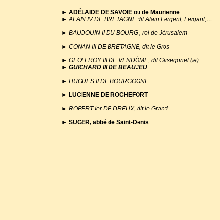
►
ADÉLAÏDE DE SAVOIE ou de Maurienne
►
ALAIN IV DE BRETAGNE dit Alain Fergent, Fergant,…
►
BAUDOUIN II DU BOURG , roi de Jérusalem
►
CONAN III DE BRETAGNE, dit le Gros
►
GEOFFROY III DE VENDÔME, dit Grisegonel (le)
►
GUICHARD III DE BEAUJEU
►
HUGUES II DE BOURGOGNE
►
LUCIENNE DE ROCHEFORT
► ROBERT Ier DE DREUX, dit le Grand
►
SUGER, abbé de Saint-Denis