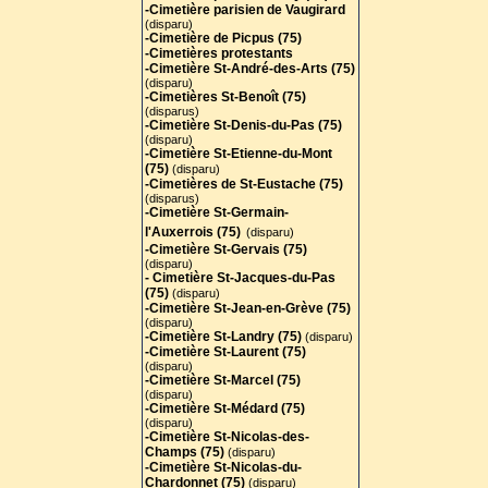
-Cimetière parisien de Vaugirard
(disparu)
-Cimetière de Picpus (75)
-Cimetières protestants
-Cimetière St-André-des-Arts (75
)
(disparu)
-Cimetières St-Benoît (75)
(disparus)
-Cimetière St-Denis-du-Pas (75)
(disparu)
-Cimetière St-Etienne-du-Mont
(75)
(disparu)
-Cimetières de St-Eustache (75)
(disparus)
-Cimetière St-Germain-
l'Auxerrois (75)
(disparu)
-Cimetière St-Gervais (75)
(disparu)
- Cimetière St-Jacques-du-Pas
(75)
(disparu)
-Cimetière St-Jean-en-Grève (75)
(disparu)
-Cimetière St-Landry (75)
(disparu)
-Cimetière St-Laurent (75)
(disparu)
-Cimetière St-Marcel (75)
(disparu)
-Cimetière St-Médard (75)
(disparu)
-Cimetière St-Nicolas-des-
Champs (75)
(disparu)
-Cimetière St-Nicolas-du-
Chardonnet (75)
(disparu)