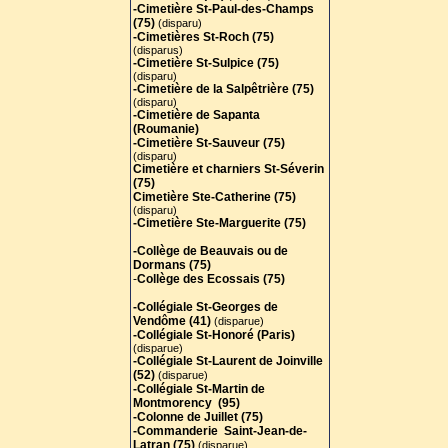
-Cimetière St-Paul-des-Champs
(75)
(disparu)
-Cimetières St-Roch (75)
(disparus)
-Cimetière St-Sulpice (75)
(disparu)
-Cimetière de la Salpêtrière (75)
(disparu)
-Cimetière de Sapanta
(Roumanie)
-Cimetière St-Sauveur (75)
(disparu)
Cimetière et charniers St-Séverin
(75)
Cimetière Ste-Catherine (75)
(disparu)
-Cimetière Ste-Marguerite (75)
-Collège de Beauvais ou de
Dormans (75)
-
Collège des Ecossais (75)
-Collégiale St-Georges de
Vendôme (41)
(disparue)
-Collégiale St-Honoré (Paris)
(disparue)
-Collégiale St-Laurent de Joinville
(52)
(disparue)
-Collégiale St-Martin de
Montmorency (95)
-Colonne de Juillet (75)
-Commanderie Saint-Jean-de-
Latran (75)
(disparue)