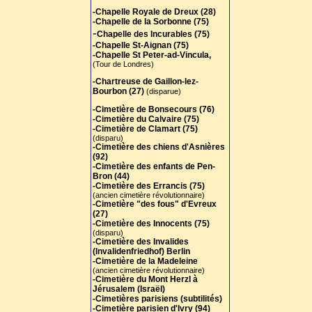
-Chapelle Royale de Dreux (28)
-Chapelle de la Sorbonne (75)
-
Chapelle des Incurables (75)
-Chapelle St-Aignan (75)
-Chapelle St Peter-ad-Vincula,
(Tour de Londres)
-Chartreuse de Gaillon-lez-
Bourbon (27)
(disparue)
-Cimetière de Bonsecours (76)
-Cimetière du Calvaire (75)
-Cimetière de Clamart (75)
(disparu)
-Cimetière des chiens d'Asnières
(92)
-Cimetière des enfants de Pen-
Bron (44)
-Cimetière des Errancis (75)
(ancien cimetière révolutionnaire)
-Cimetière "des fous" d'Evreux
(27)
-Cimetière des Innocents (75)
(disparu)
-Cimetière des Invalides
(Invalidenfriedhof) Berlin
-Cimetière de la Madeleine
(ancien cimetière révolutionnaire)
-Cimetière du Mont Herzl à
Jérusalem (Israël)
-Cimetières parisiens (subtilités)
-Cimetière parisien d'Ivry (94)