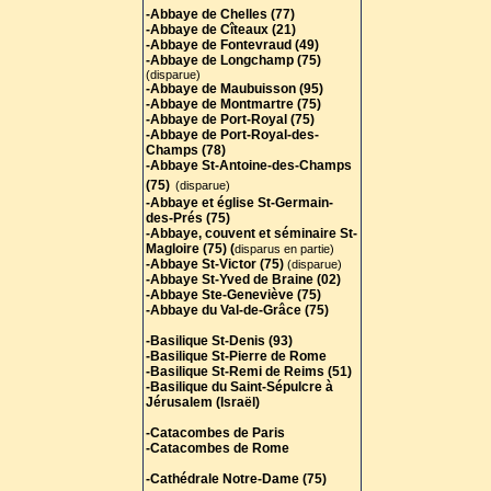
-Abbaye de Chelles (77)
-Abbaye de Cîteaux (21)
-Abbaye de Fontevraud (49)
-Abbaye de Longchamp (75)
(disparue)
-Abbaye de Maubuisson (95)
-Abbaye de Montmartre (75)
-Abbaye de Port-Royal (75)
-Abbaye de Port-Royal-des-
Champs (78)
-Abbaye St-Antoine-des-Champs
(75)
(disparue)
-Abbaye et église St-Germain-
des-Prés (75)
-Abbaye, couvent et séminaire St-
Magloire (75) (
disparus en partie)
-Abbaye St-Victor (75)
(disparue)
-Abbaye St-Yved de Braine (02)
-Abbaye Ste-Geneviève (75)
-Abbaye du Val-de-Grâce (75)
-Basilique St-Denis (93)
-Basilique St-Pierre de Rome
-Basilique St-Remi de Reims (51)
-Basilique du Saint-Sépulcre à
Jérusalem (Israël)
-Catacombes de Paris
-Catacombes de Rome
-Cathédrale Notre-Dame (75)