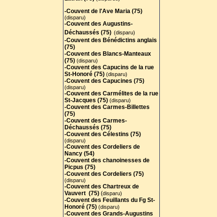
-Couvent de l'Ave Maria (75)
(disparu)
-Couvent des Augustins-
Déchaussés (75)
(disparu)
-Couvent des Bénédictins anglais
(75)
-
Couvent des Blancs-Manteaux
(75)
(disparu)
-Couvent des Capucins de la rue
St-Honoré (75)
(disparu)
-Couvent des Capucines (75)
(disparu)
-Couvent des Carmélites de la rue
St-Jacques (75)
(disparu)
-Couvent des Carmes-Billettes
(75)
-Couvent des Carmes-
Déchaussés (75)
-Couvent des Célestins (75)
(disparu)
-Couvent des Cordeliers de
Nancy (54)
-Couvent des chanoinesses de
Picpus (75)
-Couvent des Cordeliers (75)
(disparu)
-Couvent des Chartreux de
Vauvert (75)
(
disparu)
-Couvent des Feuillants du Fg St-
Honoré (75)
(disparu)
-Couvent des Grands-Augustins