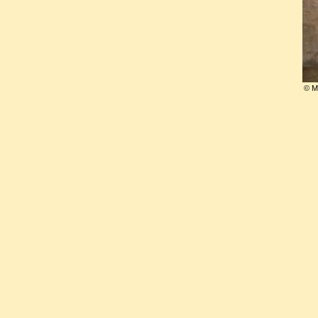
Elle fut inhumée dans l’ancie
tombeau, placé devant le gran
année où l’abbesse Marie de B
© 
dans le chœur des religieuse
transférée avec l’abbaye au
tombale retrouvée est toujours
Pierre.