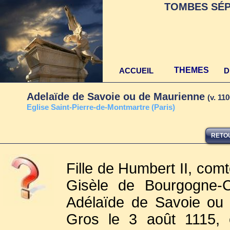
TOMBES SÉP
THEMES
ACCUEIL
D
Adelaïde de Savoie ou de Maurienne
(v. 11
E
glise Saint-Pierre-de-Montmartre (Paris)
RETOU
Fille de Humbert II, com
Gisèle de Bourgogne-C
Adélaïde de Savoie o
Gros le 3 août 1115, et