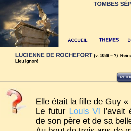
TOMBES SÉP
THEMES
ACCUEIL
D
LUCIENNE DE ROCHEFORT
(v. 1088 – ?) Rein
Lieu ignoré
RETOU
Elle était la fille de Guy
Le futur
Louis VI
l’avait
de son père et de sa bel
Au bout de trois ans de m