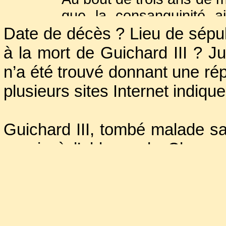
que la consanguinité ai
Date de décès ? Lieu de sépult
véritables motifs de c
Quoiqu'il en soit, le p
à la mort de Guichard III ? 
1107.
n’a été trouvé donnant une r
plusieurs sites Internet indiq
Elle se remaria avec Guich
A défaut d’avoir été une 
Guichard III, tombé malade s
la première dame de l’ill
sa vie à l’abbaye de Cluny ap
Nicolas, consacrée en 1132
personne, autour de laquel
construite. Il est réputé être 