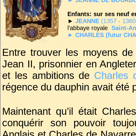
► JEANNE DE BOURB
Enfants: sur ses neuf en
►
JEANNE
(1357 - 1360
l’abbaye royale
Saint-A
►
CHARLES (futur CHA
►
Louis Ier d’Orléans
►
ISABELLE
(1373 – 13
Entre trouver les moyens de
furent respectivement en
Jean II, prisonnier en Angleter
et les ambitions de
Charles 
régence du dauphin avait été
Maintenant qu’il était Charles
conquérir son pouvoir touj
Anglais et Charles de Navarre