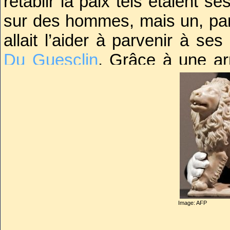
rétablir la paix tels étaient se
sur des hommes, mais un, par
allait l’aider à parvenir à ses
Du Guesclin
. Grâce à une ar
organisée et encadrée, après
lesquelles les Anglais furent
fortes qu’on se hâtait de fortif
mort du roi aussi.
Depuis toujours, Charles souf
goutte. A plusieurs reprises s
Image: AFP
entourage. Son âge, sa foncti