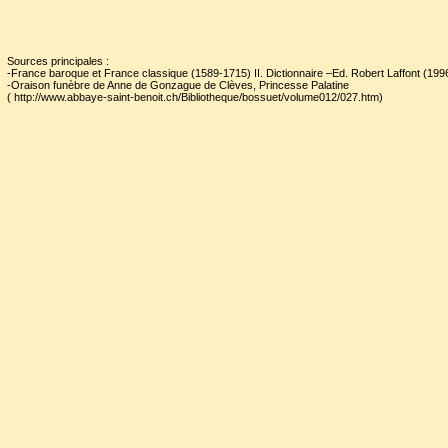
«
Icy est le cœur de Très Ha
Puissante Princesse, An
Sources principales :
Princesse de Mantoue et de 
-France baroque et France classique (1589-1715) II. Dictionnaire –Ed. Robert Laffont (199
-Oraison funèbre de Anne de Gonzague de Clèves, Princesse Palatine
( http://www.abbaye-saint-benoit.ch/Bibliotheque/bossuet/volume012/027.htm)
du Rhin, et Duchesse de Ba
M.DC.LXXXIV, âgée de LXVII
inscription, «
Elle voulut re
cette maison
[…], serait de B