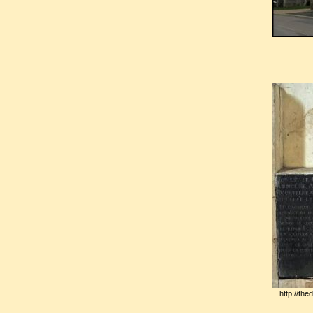
au palais du Luxembourg.
Selon ses dernières volonté
déposé en l’église abbatiale
Palatine fut inhumée dans la
c
Grâce
où reposait déjà,
Bén
1685,
Bossuet
y prononça son 
Disparue avec les profanation
rien de sa tombe. En revanch
noir de son carditaphe existe 
Saint-Sulpice.
http://the