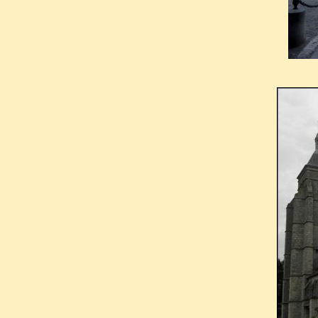
contre Dieu, et se livrer sans
du cœur dans une vie mondai
deux rêves la transformèrent d
aveugle-né était venu lui parl
lui arrivait de voir… Nul 
avertissement du Ciel !
A partir de 1672, seul le salu
Sa nouvelle vie fut aussi édif
scandaleuse. Tout en conserv
renonça au monde, s’occ
pénitence. Elle allait souvent 
sa maison même devint comm