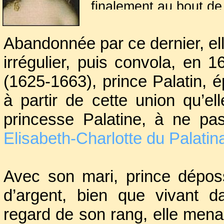
finalement au bout de
Deux ans plus tar
d’Henri II de Guise, 
Abandonnée par ce dernier, el
pas encore reçu les 
irrégulier, puis convola, en
l’épousa secrètement 
(1625-1663), prince Palatin,
à partir de cette union qu’el
princesse Palatine, à ne pa
Elisabeth-Charlotte du Palatin
Avec son mari, prince déposs
d’argent, bien que vivant d
regard de son rang, elle mena