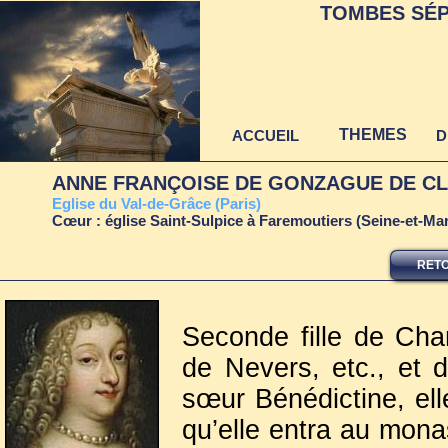
TOMBES SÉP
THEMES
ACCUEIL
D
ANNE FRANÇOISE DE GONZAGUE DE CLÈV
E
glise du Val-de-Grâce (Paris)
Cœur : église Saint-Sulpice à Faremoutiers (Seine-et-Ma
RETO
Seconde fille de Ch
de Nevers, etc., et 
sœur Bénédictine, elle
qu’elle entra au mona