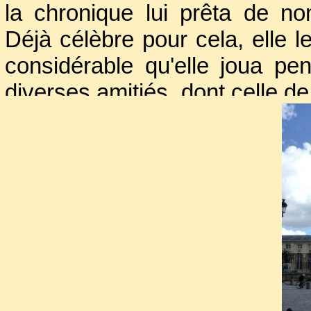
la chronique lui prêta de n
Déjà célèbre pour cela, elle l
considérable qu'elle joua pe
diverses amitiés, dont celle d
de sa capacité pour cond
moyennant une pension et la
Thérèse d’Autriche
, lui dema
cour. Elle échoua, et dut se d
l’indemnité qu’elle perçut ain
constituèrent une belle fortune
Dans le même temps, veuve e