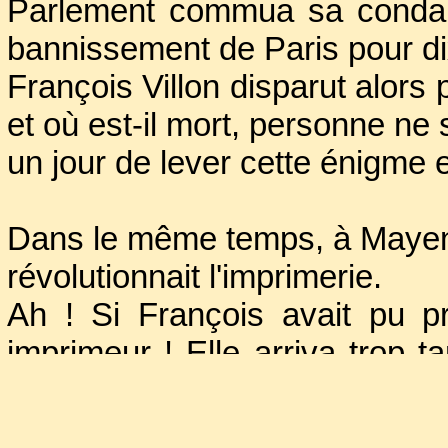
Parlement commua sa condam
financière !
bannissement de Paris pour d
François Villon disparut alor
et où est-il mort, personne ne 
un jour de lever cette énigme 
Dans le même temps, à May
révolutionnait l'imprimerie.
Ah ! Si François avait pu pro
imprimeur ! Elle arriva trop t
faire imprimer ses poèmes et 
vous raté pour notre poète c