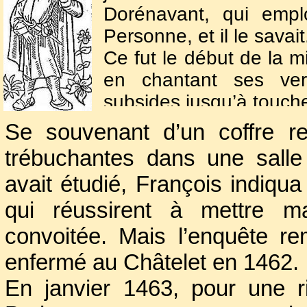
Dorénavant, qui emplo
Personne, et il le savait
Ce fut le début de la m
en chantant ses ver
subsides jusqu’à touche
son employeur le jeta d
Se souvenant d’un coffre r
trébuchantes dans une salle
Il tenta sa chance au
avait étudié, François indiqu
disparaître son maigre
qui réussirent à mettre 
professionnels et sans
Désespéré, tout sembl
convoitée. Mais l’enquête rem
bande des Coquillards,
enfermé au Châtelet en 1462.
à la coquille de pétoncl
En janvier 1463, pour une r
Le vol, voilà une bell