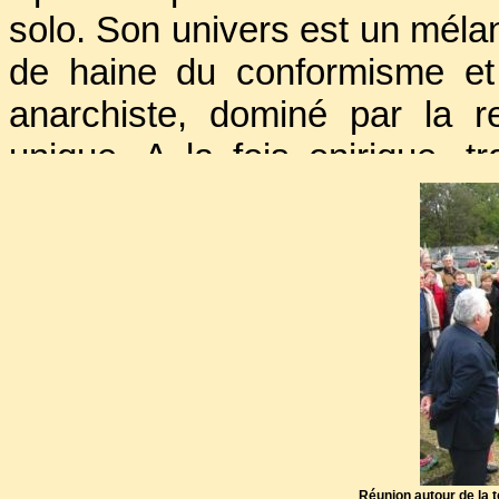
solo. Son univers est un mélan
de haine du conformisme et
anarchiste, dominé par la r
unique. A la fois onirique, tr
l’œuvre de Vitrac le place co
incompris du théâtre de l'
cinquante.
Pour s’assurer des revenus, 
dans la création de pièces, 
dans les journaux. Mais le s
rendez-vous.
Réunion autour de la 