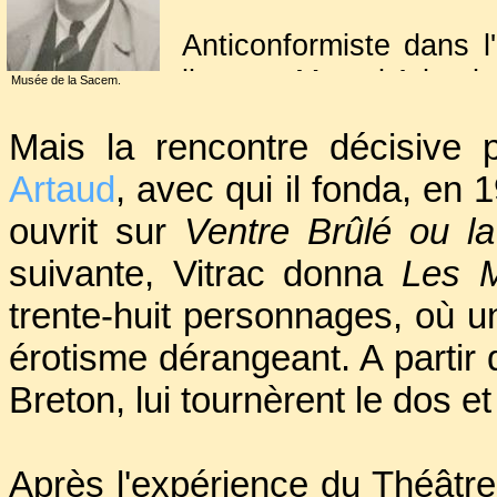
Anticonformiste dans l
lia avec Marcel Arland
Musée de la Sacem.
éclectique Georges Lim
Mais la rencontre décisive p
Avec eux, il fonda la 
Artaud
, avec qui il fonda, en 
pièce :
Le Peintre
.
En 1922, sa rencont
ouvrit sur
Ventre Brûlé ou l
façon provisoire au S
suivante, Vitrac donna
Les M
"La Révolution surréali
trente-huit personnages, où un
comme
Cruautés de la 
érotisme dérangeant. A partir d
Breton, lui tournèrent le dos et
Après l'expérience du Théâtre A