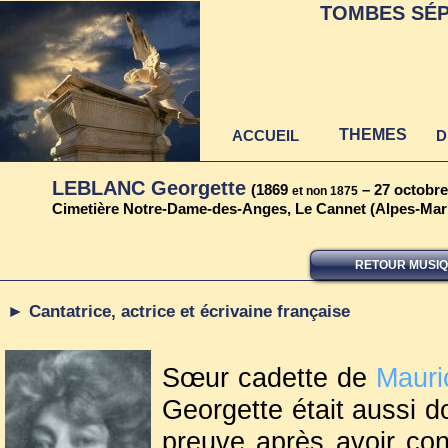
TOMBES SÉP
THEMES
ACCUEIL
D
LEBLANC Georgette
(1869
– 27 octobre
et non 1875
Cimetière Notre-Dame-des-Anges, Le Cannet (Alpes-Mar
RETOUR MUSI
► Cantatrice, actrice et écrivaine française
Sœur cadette de
Mauri
Georgette était aussi dot
preuve après avoir co