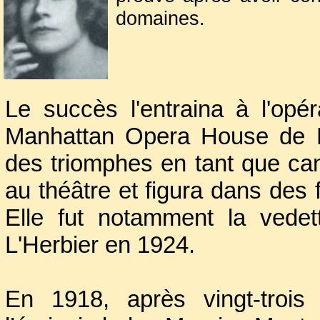
domaines.
Car, pour l’heure, son 
soprano. Née à Rouen 
Le succès l'entraina à l'opé
Flaubert
, Georgette fi
lyrique en 1893 à l
Manhattan Opera House de N
moulin
de Louis Gallet,
des triomphes en tant que can
d’Alfred Bruneau dont
au théâtre et figura dans des
l’interprète de ses œuv
Elle fut notamment la vede
L'Herbier en 1924.
En 1918, après vingt-tro