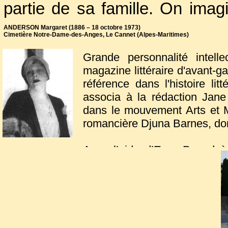
partie de sa famille. On imag
que créa cette liaison auprès
ANDERSON Margaret (1886 – 18 octobre 1973)
Cimetière Notre-Dame-des-Anges, Le Cannet (Alpes-Maritimes)
sa parenté. Là, elles recevai
Grande personnalité intell
artistique de l'époque.
magazine littéraire d'avant-g
référence dans l'histoire lit
associa à la rédaction Jane 
En 1919, Georgette avait écri
dans le mouvement Arts et 
référence. Elle reprit sa plum
romancière Djuna Barnes, dont
dont ses
Souvenirs
(1931)
Avec l’aide d’Ezra Pound à
Maeterlinck, et plusieurs aut
jeunes écrivains de langue a
Joyce,
William Butler Yeat
récits de voyage. Elle commen
américano-anglaise contribuè
dernier livre publié,
La mach
numéro parut en mai 1929.
Margaret vint s’installer a
Jean Cocteau.