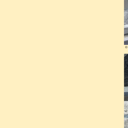
écrivit ses derniers romans 
auprès de Georgette et de Ma
En 1934, après une pneum
opération et entama un long c
de sa maladie, elle écrivait 
intéressante et dèche noire
."
©
La famille Leblanc ne payant 
hospitalisation, elle dut f
journaliste et écrivain, G
toujours.
Dans le dénuement le plus co
qui vint à son secours en réal
demanda à Maeterlinck de parti