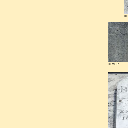
vaut la peine d'être citée: "
Par
©
j’aimerais mieux ne pas vous r
vous dire des choses dé
Maeterlinck
." !
Son frère Maurice Leblanc lu
1000 francs, bien entamée par
© MCP
De 1935 à 1939, avec Marg
l'enseignement de Gurjieff, 
soufi de la tradition des dervic
de Fontainebleau l’Institut p