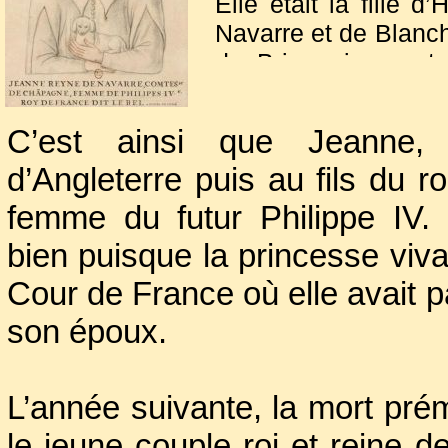
Elle était la fille 
Navarre et de Blanch
de Brie qui apparte
destin fut lié aux fl
en 1274, dut fai
C’est ainsi que Jeanne,
catholiques espagno
d’Angleterre puis au fils du r
par
Philippe III le
matrimoniale.
femme du futur Philippe IV.
bien puisque la princesse viv
Cour de France où elle avait p
son époux.
L’année suivante, la mort prém
le jeune couple roi et reine d