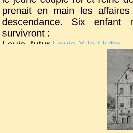
prenait en main les affaire
descendance. Six enfant n
survivront :
Louis, futur
Louis X le Hutin
Philippe, futur
Philippe V le Lo
Isabelle
, future reine d’Anglete
Charles, futur
Charles IV
Si elle accompagnait souven
en province, la personnalité d
de jouer un rôle politique nat