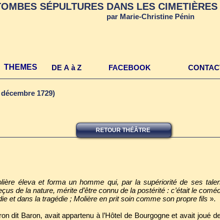
TOMBES SÉPULTURES DANS LES CIMETIÈRES 
par Marie-Christine Pénin
THEMES
DE A à Z
FACEBOOK
CONTAC
2 décembre 1729)
RETOUR THÉÂTRE
ière éleva et forma un homme qui, par la supériorité de ses talen
 reçus de la nature, mérite d’être connu de la postérité : c’était le com
e et dans la tragédie ; Molière en prit soin comme son propre fils
».
on dit Baron, avait appartenu à l’Hôtel de Bourgogne et avait joué 