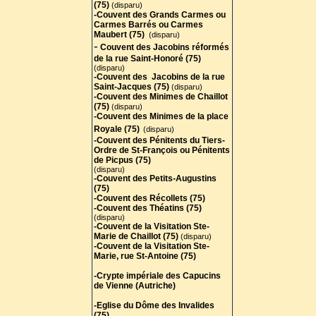
(75)
(disparu)
-Couvent des Grands Carmes ou
Carmes Barrés ou Carmes
Maubert (75)
(disparu)
-
Couvent des Jacobins réformés
de la rue Saint-Honoré (75)
(disparu)
-Couvent des Jacobins de la rue
Saint-Jacques (75)
(disparu)
-Couvent des Minimes de Chaillot
(75
)
(disparu)
-Couvent des Minimes de la place
Royale (75)
(disparu)
-Couvent des Pénitents du Tiers-
Ordre de St-François ou Pénitents
de Picpus (75)
(disparu)
-Couvent des Petits-Augustins
(75)
-Couvent des Récollets (75)
-Couvent des Théatins (75)
(disparu)
-Couvent de la Visitation Ste-
Marie de Chaillot (75)
(disparu)
-Couvent de la Visitation Ste-
Marie, rue St-Antoine (75)
-Crypte impériale des Capucins
de Vienne (Autriche)
-Eglise du Dôme des Invalides
(75)