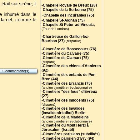
était sur scène; il
-Chapelle Royale de Dreux (28)
-Chapelle de la Sorbonne (75)
tre inhumé dans le
-
Chapelle des Incurables (75)
e la nef, comme le
-Chapelle St-Aignan (75)
-Chapelle St Peter-ad-Vincula,
(Tour de Londres)
-Chartreuse de Gaillon-lez-
Bourbon (27)
(disparue)
-Cimetière de Bonsecours (76)
-Cimetière du Calvaire (75)
-Cimetière de Clamart (75)
(disparu)
-Cimetière des chiens d'Asnières
(92)
0 commentaire(s)
-Cimetière des enfants de Pen-
Bron (44)
-Cimetière des Errancis (75)
(ancien cimetière révolutionnaire)
-Cimetière "des fous" d'Evreux
(27)
-Cimetière des Innocents (75)
(disparu)
-Cimetière des Invalides
(Invalidenfriedhof) Berlin
-Cimetière de la Madeleine
(ancien cimetière révolutionnaire)
-Cimetière du Mont Herzl à
Jérusalem (Israël)
-Cimetières parisiens (subtilités)
-Cimetière parisien d'Ivry (94)