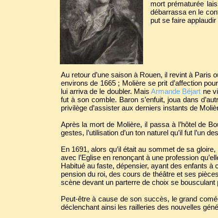
mort prématurée laiss
débarrassa en le conf
put se faire applaudi
Au retour d’une saison à Rouen, il revint à Paris 
environs de 1665 ; Molière se prit d’affection pou
lui arriva de le doubler. Mais
Armande Béjart
ne vi
fut à son comble. Baron s’enfuit, joua dans d’aut
privilège d’assister aux derniers instants de Mol
Après la mort de Molière, il passa à l’hôtel de 
gestes, l’utilisation d’un ton naturel qu’il fut l’un d
En 1691, alors qu’il était au sommet de sa gloire, i
avec l’Eglise en renonçant à une profession qu’elle
Habitué au faste, dépensier, ayant des enfants à 
pension du roi, des cours de théâtre et ses pièce
scène devant un parterre de choix se bousculant
Peut-être à cause de son succès, le grand comédi
déclenchant ainsi les railleries des nouvelles géné