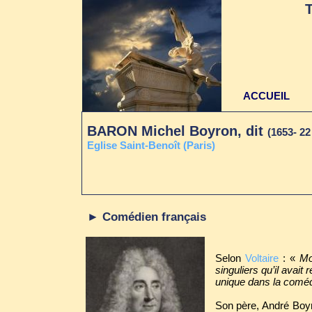
ACCUEIL
BARON Michel Boyron, dit
(1653- 2
E
glise Saint-Benoît (Paris)
► Comédien français
Selon
Voltaire
: «
Mol
singuliers qu’il avait
unique dans la comédi
Son père, André Boyr