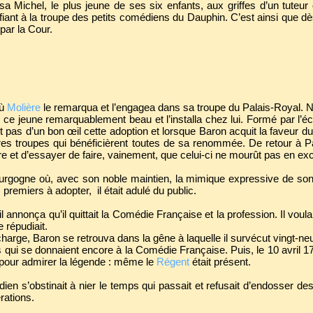
a Michel, le plus jeune de ses six enfants, aux griffes d’un tuteur q
iant à la troupe des petits comédiens du Dauphin. C’est ainsi que dè
r par la Cour.
où
Molière
le remarqua et l’engagea dans sa troupe du Palais-Royal
r ce jeune remarquablement beau et l’installa chez lui. Formé par l’éc
t pas d’un bon œil cette adoption et lorsque Baron acquit la faveur du
res troupes qui bénéficièrent toutes de sa renommée. De retour à Paris
ière et d’essayer de faire, vainement, que celui-ci ne mourût pas en 
Bourgogne où, avec son noble maintien, la mimique expressive de so
es premiers à adopter, il était adulé du public.
l annonça qu’il quittait la Comédie Française et la profession. Il voula
 répudiait.
charge, Baron se retrouva dans la gêne à laquelle il survécut vingt-ne
s qui se donnaient encore à la Comédie Française. Puis, le 10 avril 17
 pour admirer la légende : même le
Régent
était présent.
en s’obstinait à nier le temps qui passait et refusait d’endosser de
rations.