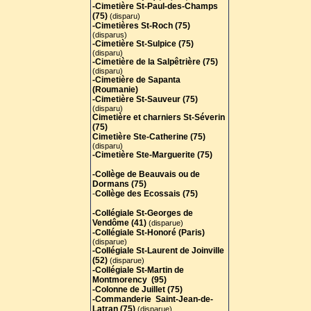
-Cimetière St-Paul-des-Champs
(75)
(disparu)
-Cimetières St-Roch (75)
(disparus)
-Cimetière St-Sulpice (75)
(disparu)
-Cimetière de la Salpêtrière (75)
(disparu)
-Cimetière de Sapanta
(Roumanie)
-Cimetière St-Sauveur (75)
(disparu)
Cimetière et charniers St-Séverin
(75)
Cimetière Ste-Catherine (75)
(disparu)
-Cimetière Ste-Marguerite (75)
-Collège de Beauvais ou de
Dormans (75)
-
Collège des Ecossais (75)
-Collégiale St-Georges de
Vendôme (41)
(disparue)
-Collégiale St-Honoré (Paris)
(disparue)
-Collégiale St-Laurent de Joinville
(52)
(disparue)
-Collégiale St-Martin de
Montmorency (95)
-Colonne de Juillet (75)
-Commanderie Saint-Jean-de-
Latran (75)
(disparue)