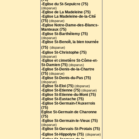
-Eglise du St-Sepulcre (75)
(disparue)
-Eglise de La Madeleine (75)
-Eglise La Madeleine-de-la-Cité
(75)
(disparue)
-Eglise Notre-Dame-des-Blancs-
Manteaux (75)
-Eglise St-Barthélemy (75)
(disparue)
-Eglise St-Benoît, la bien tournée
(75)
(disparue)
-Eglise St-Christophe (75)
(disparue)
-Eglise et cimetière St-Côme-et-
St-Damien (75)
(disparus)
-Eglise St-Denis-de-la-Chartre
(75)
(disparue)
-Eglise St-Denis-du-Pas (75)
(disparue)
-Eglise St-Eloi (75)
(disparue)
-Eglise St-Etienne (75)
(disparue)
-Eglise St-Etienne-du-Mont (75)
-Eglise St-Eustache (75)
-Eglise St-Germain-l'Auxerrois
(75)
Eglise St-Germain de Charonne
(75)
-Eglise St-Germain-le-Vieux (75)
(disparue)
-Eglise St-Gervais-St-Protais (75
)
-Eglise St-Hippolyte (75)
(disparue)