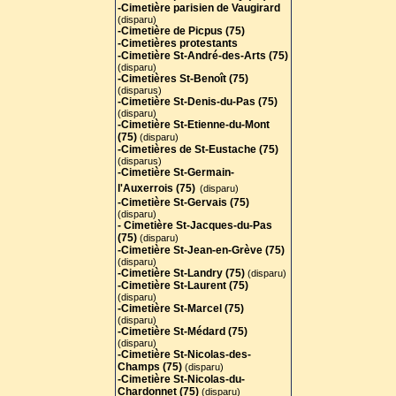
-Cimetière parisien de Vaugirard
(disparu)
-Cimetière de Picpus (75)
-Cimetières protestants
-Cimetière St-André-des-Arts (75
)
(disparu)
-Cimetières St-Benoît (75)
(disparus)
-Cimetière St-Denis-du-Pas (75)
(disparu)
-Cimetière St-Etienne-du-Mont
(75)
(disparu)
-Cimetières de St-Eustache (75)
(disparus)
-Cimetière St-Germain-
l'Auxerrois (75)
(disparu)
-Cimetière St-Gervais (75)
(disparu)
- Cimetière St-Jacques-du-Pas
(75)
(disparu)
-Cimetière St-Jean-en-Grève (75)
(disparu)
-Cimetière St-Landry (75)
(disparu)
-Cimetière St-Laurent (75)
(disparu)
-Cimetière St-Marcel (75)
(disparu)
-Cimetière St-Médard (75)
(disparu)
-Cimetière St-Nicolas-des-
Champs (75)
(disparu)
-Cimetière St-Nicolas-du-
Chardonnet (75)
(disparu)