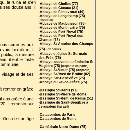
ui le ruina et s’en
-Abbaye de Chelles (77)
s ses douze ans, il
-Abbaye de Cîteaux (21)
-Abbaye de Fontevraud (49)
-Abbaye de Longchamp (75)
(disparue)
-Abbaye de Maubuisson (95)
-Abbaye de Montmartre (75)
-Abbaye de Port-Royal (75)
-Abbaye de Port-Royal-des-
Champs (78)
-Abbaye St-Antoine-des-Champs
. Nous sommes aux
rivain lui-même, il
(75)
(disparue)
-Abbaye et église St-Germain-
 public, la mesure
des-Prés (75)
, il eut le triste
-Abbaye, couvent et séminaire St-
excommunié.
Magloire (75) (
disparus en partie)
-Abbaye St-Victor (75)
(disparue)
n visage et de ses
-Abbaye St-Yved de Braine (02)
-Abbaye Ste-Geneviève (75)
-Abbaye du Val-de-Grâce (75)
it rentrer en grâce
-Basilique St-Denis (93)
-Basilique St-Pierre de Rome
uf ans grâce à une
-Basilique St-Remi de Reims (51)
-Basilique du Saint-Sépulcre à
20, il remonta sur
Jérusalem (Israël)
-Catacombes de Paris
s rôles de son âge
-Catacombes de Rome
-Cathédrale Notre-Dame (75)