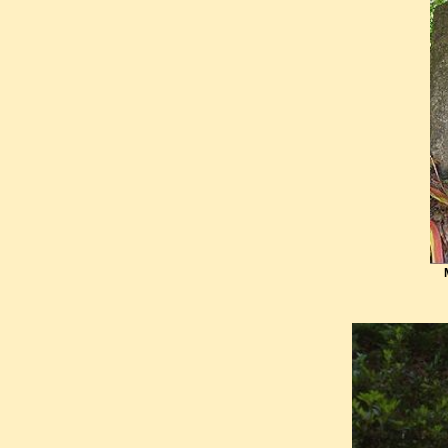
Après ses funérail
crémation, on inhuma
l’admiration des rang