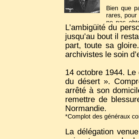
Bien que pa
rares, pour
ne pas obt
L’ambigüité du perso
prisonniers 
jusqu’au bout il resta
ces dernier
implication
part, toute sa gloir
être démont
archivistes le soin d’
14 octobre 1944. Le 
du désert ». Compro
arrêté à son domicil
remettre de blessur
Normandie.
*Complot des généraux contr
La délégation venue 