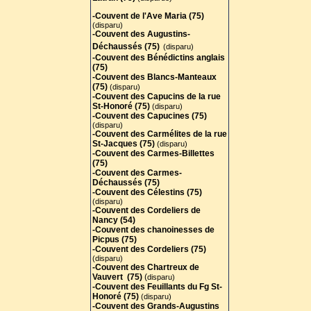
-Couvent de l'Ave Maria (75)
(disparu)
-Couvent des Augustins-
Déchaussés (75)
(disparu)
-Couvent des Bénédictins anglais
(75)
-
Couvent des Blancs-Manteaux
(75)
(disparu)
-Couvent des Capucins de la rue
St-Honoré (75)
(disparu)
-Couvent des Capucines (75)
(disparu)
-Couvent des Carmélites de la rue
St-Jacques (75)
(disparu)
-Couvent des Carmes-Billettes
(75)
-Couvent des Carmes-
Déchaussés (75)
-Couvent des Célestins (75)
(disparu)
-Couvent des Cordeliers de
Nancy (54)
-Couvent des chanoinesses de
Picpus (75)
-Couvent des Cordeliers (75)
(disparu)
-Couvent des Chartreux de
Vauvert (75)
(
disparu)
-Couvent des Feuillants du Fg St-
Honoré (75)
(disparu)
-Couvent des Grands-Augustins