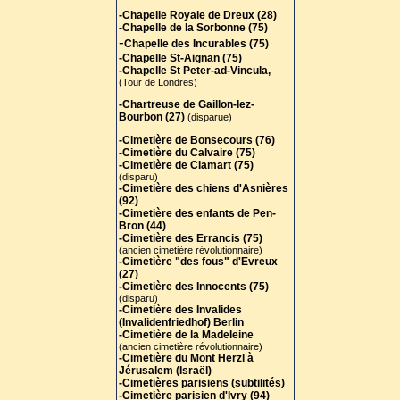
-Chapelle Royale de Dreux (28)
-Chapelle de la Sorbonne (75)
-
Chapelle des Incurables (75)
-Chapelle St-Aignan (75)
-Chapelle St Peter-ad-Vincula,
(Tour de Londres)
-Chartreuse de Gaillon-lez-
Bourbon (27)
(disparue)
-Cimetière de Bonsecours (76)
-Cimetière du Calvaire (75)
-Cimetière de Clamart (75)
(disparu)
-Cimetière des chiens d'Asnières
(92)
-Cimetière des enfants de Pen-
Bron (44)
-Cimetière des Errancis (75)
(ancien cimetière révolutionnaire)
-Cimetière "des fous" d'Evreux
(27)
-Cimetière des Innocents (75)
(disparu)
-Cimetière des Invalides
(Invalidenfriedhof) Berlin
-Cimetière de la Madeleine
(ancien cimetière révolutionnaire)
-Cimetière du Mont Herzl à
Jérusalem (Israël)
-Cimetières parisiens (subtilités)
-Cimetière parisien d'Ivry (94)