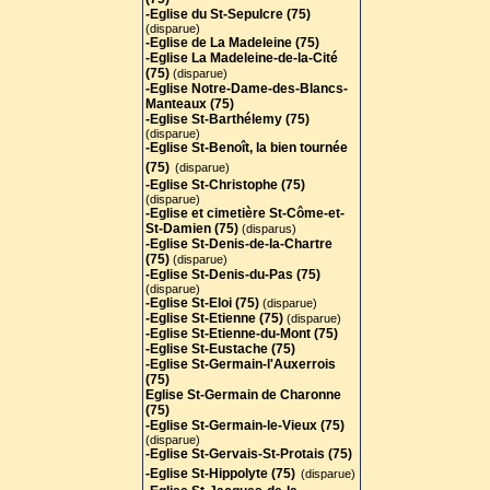
-Eglise du St-Sepulcre (75)
(disparue)
-Eglise de La Madeleine (75)
-Eglise La Madeleine-de-la-Cité
(75)
(disparue)
-Eglise Notre-Dame-des-Blancs-
Manteaux (75)
-Eglise St-Barthélemy (75)
(disparue)
-Eglise St-Benoît, la bien tournée
(75)
(disparue)
-Eglise St-Christophe (75)
(disparue)
-Eglise et cimetière St-Côme-et-
St-Damien (75)
(disparus)
-Eglise St-Denis-de-la-Chartre
(75)
(disparue)
-Eglise St-Denis-du-Pas (75)
(disparue)
-Eglise St-Eloi (75)
(disparue)
-Eglise St-Etienne (75)
(disparue)
-Eglise St-Etienne-du-Mont (75)
-Eglise St-Eustache (75)
-Eglise St-Germain-l'Auxerrois
(75)
Eglise St-Germain de Charonne
(75)
-Eglise St-Germain-le-Vieux (75)
(disparue)
-Eglise St-Gervais-St-Protais (75
)
-Eglise St-Hippolyte (75)
(disparue)