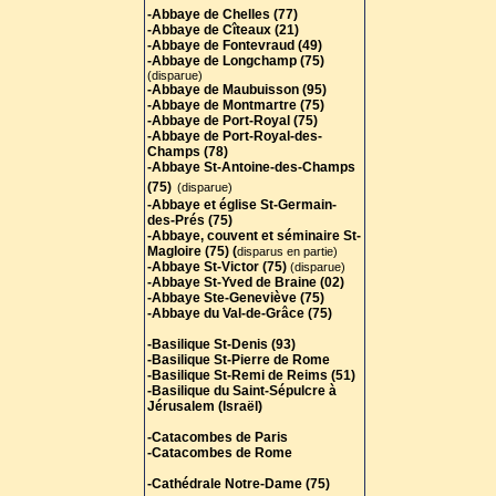
-Abbaye de Chelles (77)
-Abbaye de Cîteaux (21)
-Abbaye de Fontevraud (49)
-Abbaye de Longchamp (75)
(disparue)
-Abbaye de Maubuisson (95)
-Abbaye de Montmartre (75)
-Abbaye de Port-Royal (75)
-Abbaye de Port-Royal-des-
Champs (78)
-Abbaye St-Antoine-des-Champs
(75)
(disparue)
-Abbaye et église St-Germain-
des-Prés (75)
-Abbaye, couvent et séminaire St-
Magloire (75) (
disparus en partie)
-Abbaye St-Victor (75)
(disparue)
-Abbaye St-Yved de Braine (02)
-Abbaye Ste-Geneviève (75)
-Abbaye du Val-de-Grâce (75)
-Basilique St-Denis (93)
-Basilique St-Pierre de Rome
-Basilique St-Remi de Reims (51)
-Basilique du Saint-Sépulcre à
Jérusalem (Israël)
-Catacombes de Paris
-Catacombes de Rome
-Cathédrale Notre-Dame (75)