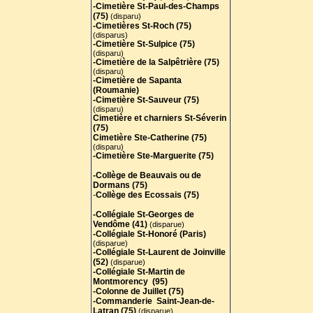
-Cimetière St-Paul-des-Champs
(75)
(disparu)
-Cimetières St-Roch (75)
(disparus)
-Cimetière St-Sulpice (75)
(disparu)
-Cimetière de la Salpêtrière (75)
(disparu)
-Cimetière de Sapanta
(Roumanie)
-Cimetière St-Sauveur (75)
(disparu)
Cimetière et charniers St-Séverin
(75)
Cimetière Ste-Catherine (75)
(disparu)
-Cimetière Ste-Marguerite (75)
-Collège de Beauvais ou de
Dormans (75)
-
Collège des Ecossais (75)
-Collégiale St-Georges de
Vendôme (41)
(disparue)
-Collégiale St-Honoré (Paris)
(disparue)
-Collégiale St-Laurent de Joinville
(52)
(disparue)
-Collégiale St-Martin de
Montmorency (95)
-Colonne de Juillet (75)
-Commanderie Saint-Jean-de-
Latran (75)
(disparue)