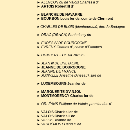
►
ALENÇON ou de Valois Charles II d’
►
ARTOIS Robert III d'
►
BLANCHE DE NAVARRE
►
BOURBON Louis Ier de, comte de Clermont
►
CHARLES DE BLOIS (bienheureux), duc de Bretagne
►
DRAC (DRACH) Barthelemy du
►
EUDES IV DE BOURGOGNE
►
EVREUX Charles d’, comte d’Etampes
►
HUMBERT II DE VIENNOIS
►
JEAN III DE BRETAGNE
►
JEANNE DE BOURGOGNE
►
JEANNE DE FRANCE
► JOINVILLE Anselme (Anseau), sire de
►
LUXEMBOURG Jean Ier de
►
MARGUERITE D'ANJOU
►
MONTMORENCY Charles Ier de
►
ORLÉANS Philippe de Valois, premier duc d’
►
VALOIS Charles Ier de
►
VALOIS Charles II de
►
VALOIS Jeanne de
►
VAUDÉMONT Henri III de