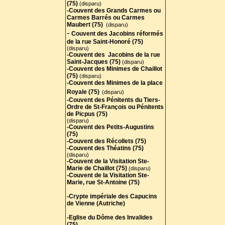
(75)
(disparu)
-Couvent des Grands Carmes ou
Carmes Barrés ou Carmes
Maubert (75)
(disparu)
-
Couvent des Jacobins réformés
de la rue Saint-Honoré (75)
(disparu)
-Couvent des Jacobins de la rue
Saint-Jacques (75)
(disparu)
-Couvent des Minimes de Chaillot
(75
)
(disparu)
-Couvent des Minimes de la place
Royale (75)
(disparu)
-Couvent des Pénitents du Tiers-
Ordre de St-François ou Pénitents
de Picpus (75)
(disparu)
-Couvent des Petits-Augustins
(75)
-Couvent des Récollets (75)
-Couvent des Théatins (75)
(disparu)
-Couvent de la Visitation Ste-
Marie de Chaillot (75)
(disparu)
-Couvent de la Visitation Ste-
Marie, rue St-Antoine (75)
-Crypte impériale des Capucins
de Vienne (Autriche)
-Eglise du Dôme des Invalides
(75)