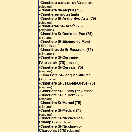
-Cimetière parisien de Vaugirard
(disparu)
-Cimetière de Picpus (75)
-Cimetières protestants
-Cimetière St-André-des-Arts (75
)
(disparu)
-Cimetières St-Benoît (75)
(disparus)
-Cimetière St-Denis-du-Pas (75)
(disparu)
-Cimetière St-Etienne-du-Mont
(75)
(disparu)
-Cimetières de St-Eustache (75)
(disparus)
-Cimetière St-Germain-
l'Auxerrois (75)
(disparu)
-Cimetière St-Gervais (75)
(disparu)
- Cimetière St-Jacques-du-Pas
(75)
(disparu)
-Cimetière St-Jean-en-Grève (75)
(disparu)
-Cimetière St-Landry (75)
(disparu)
-Cimetière St-Laurent (75)
(disparu)
-Cimetière St-Marcel (75)
(disparu)
-Cimetière St-Médard (75)
(disparu)
-Cimetière St-Nicolas-des-
Champs (75)
(disparu)
-Cimetière St-Nicolas-du-
Chardonnet (75)
(disparu)