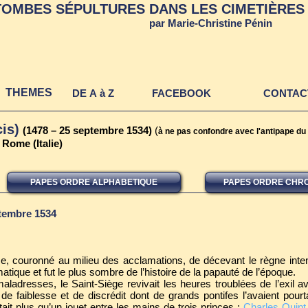
TOMBES SÉPULTURES DANS LES CIMETIÈRES 
par Marie-Christine Pénin
THEMES
DE A à Z
FACEBOOK
CONTAC
is)
(1478 – 25 septembre 1534)
(
à ne pas confondre avec l'antipape 
Rome (Italie)
PAPES ORDRE ALPHABETIQUE
PAPES ORDRE CHR
tembre 1534
e, couronné au milieu des acclamations, de décevant le règne int
matique et fut le plus sombre de l’histoire de la papauté de l’époque.
aladresses, le Saint-Siège revivait les heures troublées de l’exil av
 de faiblesse et de discrédit dont de grands pontifes l’avaient pour
’était plus qu’un jouet entre les mains de trois princes :
Charles Quint