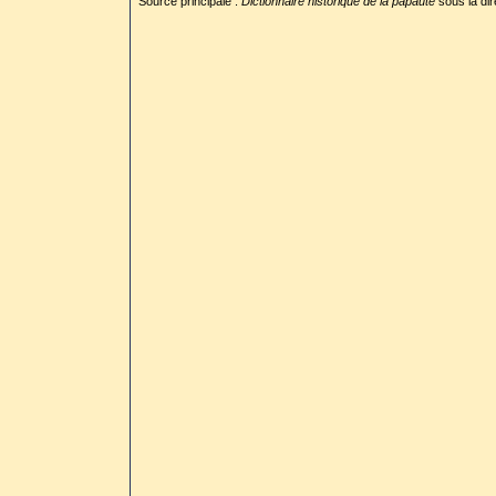
Source principale :
Dictionnaire historique de la papauté
sous la dir