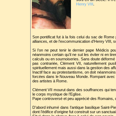
Henry VIII
.
Son pontificat fut à la fois celui du sac de Rome
alliances, et de l’excommunication d’Henry VIII, 
Si l’on ne peut tenir le dernier pape Médicis po
néanmoins certain qu’il ne sut les éviter ni en tir
calculs ou en sournoiseries. Sans doute déformé pa
pas contrariée, Clément VII, naturellement pus
spirituellement mais aussi dans la gestion des affa
Inactif face au protestantisme, on doit néanmoins
forcées dans le Nouveau Monde. Rompant avec l'au
des artistes à Rome.
Clément VII mourut dans des souffrances qui ten
le corps mystique de l’Eglise.
Pape controversé et peu apprécié des Romains, qui 
D’abord inhumé dans l’antique basilique Saint-Pie
dont l’édifice d’origine fut construit sur un sanct