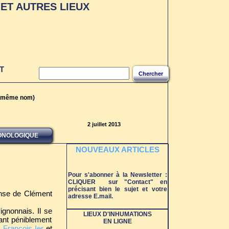
ET AUTRES LIEUX
T
Chercher
du même nom)
2 juillet 2013
ONOLOGIQUE
NOUVEAUX ARTICLES
Pour s'abonner à la Newsletter :
CLIQUER sur "Contact" en
précisant bien le sujet et votre
ense de Clément
adresse E.mail.
ignonnais. Il se
LIEUX D'INHUMATIONS
tant péniblement
EN LIGNE
,
François Ier
et