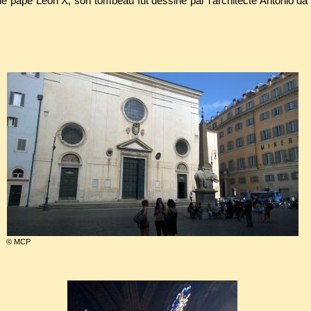
 le pape Léon X, son tombeau fut dessiné par l’architecte Antonio da
© MCP