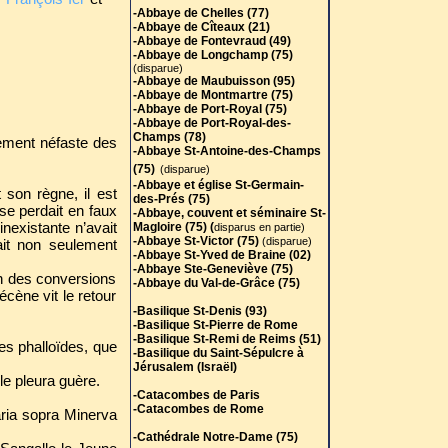
-Abbaye de Chelles (77)
-Abbaye de Cîteaux (21)
-Abbaye de Fontevraud (49)
-Abbaye de Longchamp (75)
(disparue)
-Abbaye de Maubuisson (95)
-Abbaye de Montmartre (75)
-Abbaye de Port-Royal (75)
-Abbaye de Port-Royal-des-
Champs (78)
sement néfaste des
-Abbaye St-Antoine-des-Champs
(75)
(disparue)
-Abbaye et église St-Germain-
 son règne, il est
des-Prés (75)
 se perdait en faux
-Abbaye, couvent et séminaire St-
inexistante n’avait
Magloire (75) (
disparus en partie)
-Abbaye St-Victor (75)
(disparue)
ait non seulement
-Abbaye St-Yved de Braine (02)
-Abbaye Ste-Geneviève (75)
on des conversions
-Abbaye du Val-de-Grâce (75)
cène vit le retour
-Basilique St-Denis (93)
-Basilique St-Pierre de Rome
-Basilique St-Remi de Reims (51)
es phalloïdes, que
-Basilique du Saint-Sépulcre à
Jérusalem (Israël)
le pleura guère.
-Catacombes de Paris
-Catacombes de Rome
aria sopra Minerva
-Cathédrale Notre-Dame (75)