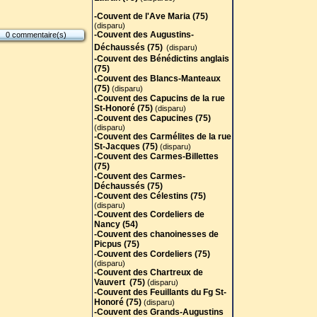
-Couvent de l'Ave Maria (75)
(disparu)
-Couvent des Augustins-
0 commentaire(s)
Déchaussés (75)
(disparu)
-Couvent des Bénédictins anglais
(75)
-
Couvent des Blancs-Manteaux
(75)
(disparu)
-Couvent des Capucins de la rue
St-Honoré (75)
(disparu)
-Couvent des Capucines (75)
(disparu)
-Couvent des Carmélites de la rue
St-Jacques (75)
(disparu)
-Couvent des Carmes-Billettes
(75)
-Couvent des Carmes-
Déchaussés (75)
-Couvent des Célestins (75)
(disparu)
-Couvent des Cordeliers de
Nancy (54)
-Couvent des chanoinesses de
Picpus (75)
-Couvent des Cordeliers (75)
(disparu)
-Couvent des Chartreux de
Vauvert (75)
(
disparu)
-Couvent des Feuillants du Fg St-
Honoré (75)
(disparu)
-Couvent des Grands-Augustins