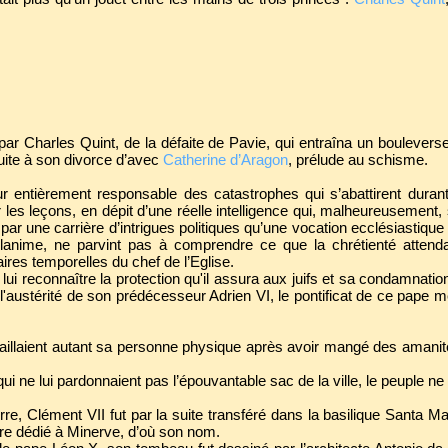
 par Charles Quint, de la défaite de Pavie, qui entraîna un boulever
suite à son divorce d’avec
Catherine d’Aragon
, prélude au schisme.
ur entièrement responsable des catastrophes qui s’abattirent durant
er les leçons, en dépit d’une réelle intelligence qui, malheureusement,
r une carrière d’intrigues politiques qu’une vocation ecclésiastique 
illanime, ne parvint pas à comprendre ce que la chrétienté attend
ires temporelles du chef de l’Eglise.
 lui reconnaître la protection qu'il assura aux juifs et sa condamnati
stérité de son prédécesseur Adrien VI, le pontificat de ce pape mé
aillaient autant sa personne physique après avoir mangé des amanit
ne lui pardonnaient pas l’épouvantable sac de la ville, le peuple ne 
rre, Clément VII fut par la suite transféré dans la basilique Santa M
uaire dédié à Minerve, d’où son nom.