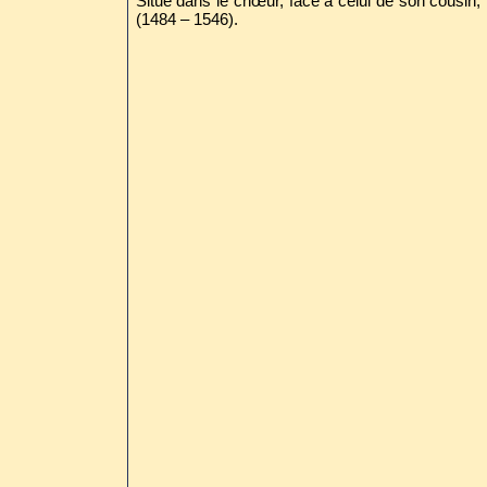
Situé dans le chœur, face à celui de son cousin,
(1484 – 1546).