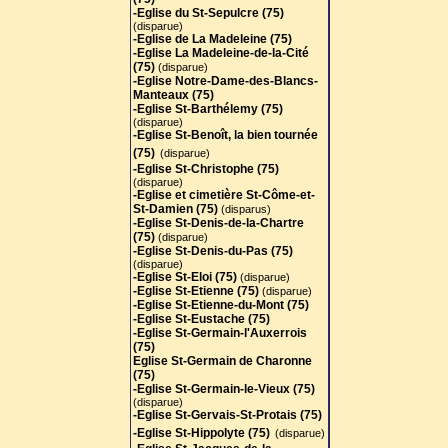
-Eglise du St-Sepulcre (75)
(disparue)
-Eglise de La Madeleine (75)
-Eglise La Madeleine-de-la-Cité
(75)
(disparue)
-Eglise Notre-Dame-des-Blancs-
Manteaux (75)
-Eglise St-Barthélemy (75)
(disparue)
-Eglise St-Benoît, la bien tournée
(75)
(disparue)
-Eglise St-Christophe (75)
(disparue)
-Eglise et cimetière St-Côme-et-
St-Damien (75)
(disparus)
-Eglise St-Denis-de-la-Chartre
(75)
(disparue)
-Eglise St-Denis-du-Pas (75)
(disparue)
-Eglise St-Eloi (75)
(disparue)
-Eglise St-Etienne (75)
(disparue)
-Eglise St-Etienne-du-Mont (75)
-Eglise St-Eustache (75)
-Eglise St-Germain-l'Auxerrois
(75)
Eglise St-Germain de Charonne
(75)
-Eglise St-Germain-le-Vieux (75)
(disparue)
-Eglise St-Gervais-St-Protais (75
)
-Eglise St-Hippolyte (75)
(disparue)