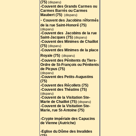
(75)
(disparu)
-Couvent des Grands Carmes ou
Carmes Barrés ou Carmes
Maubert (75)
(disparu)
-
Couvent des Jacobins réformés
de la rue Saint-Honoré (75)
(disparu)
-Couvent des Jacobins de la rue
Saint-Jacques (75)
(disparu)
-Couvent des Minimes de Chaillot
(75
)
(disparu)
-Couvent des Minimes de la place
Royale (75)
(disparu)
-Couvent des Pénitents du Tiers-
Ordre de St-François ou Pénitents
de Picpus (75)
(disparu)
-Couvent des Petits-Augustins
(75)
-Couvent des Récollets (75)
-Couvent des Théatins (75)
(disparu)
-Couvent de la Visitation Ste-
Marie de Chaillot (75)
(disparu)
-Couvent de la Visitation Ste-
Marie, rue St-Antoine (75)
-Crypte impériale des Capucins
de Vienne (Autriche)
-Eglise du Dôme des Invalides
(75)