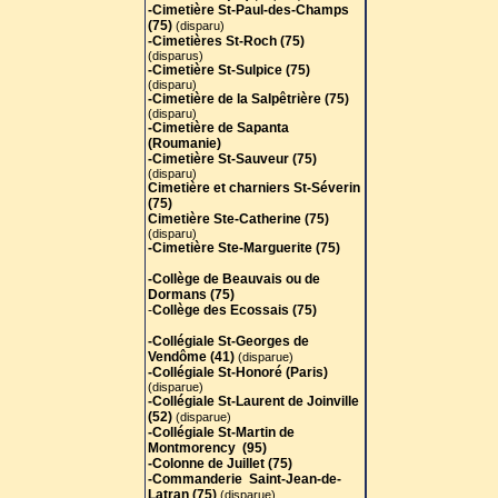
-Cimetière St-Paul-des-Champs
(75)
(disparu)
-Cimetières St-Roch (75)
(disparus)
-Cimetière St-Sulpice (75)
(disparu)
-Cimetière de la Salpêtrière (75)
(disparu)
-Cimetière de Sapanta
(Roumanie)
-Cimetière St-Sauveur (75)
(disparu)
Cimetière et charniers St-Séverin
(75)
Cimetière Ste-Catherine (75)
(disparu)
-Cimetière Ste-Marguerite (75)
-Collège de Beauvais ou de
Dormans (75)
-
Collège des Ecossais (75)
-Collégiale St-Georges de
Vendôme (41)
(disparue)
-Collégiale St-Honoré (Paris)
(disparue)
-Collégiale St-Laurent de Joinville
(52)
(disparue)
-Collégiale St-Martin de
Montmorency (95)
-Colonne de Juillet (75)
-Commanderie Saint-Jean-de-
Latran (75)
(disparue)