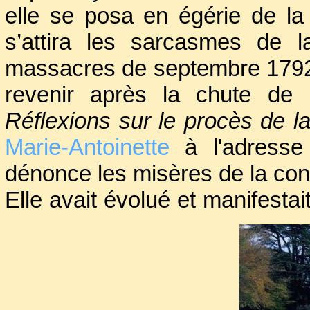
elle se posa en égérie de la 
s’attira les sarcasmes de l
massacres de septembre 1792, 
revenir après la chute de
Réflexions sur le procès de l
Marie-Antoinette
à l'adresse
dénonce les misères de la cond
Elle avait évolué et manifesta
commisération. Considérant la
dépassa son propre personnage.
et ne s’en cachait pas. Usan
exaltait le libéralisme. Son 