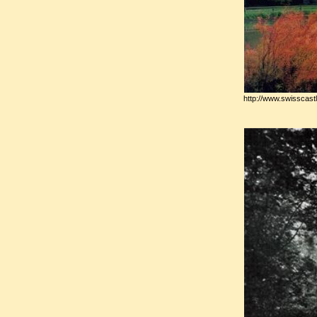
mécontents du régime de
Bo
Cependant, l’hostilité que 
notoriété tout en lui attirant 
http://www.swisscast
Rappelée en Suisse à la mort d
espèce de cour où s’empressa
du monde :
Chateaubriand
Mathieu de Montmorency
et 
dira que dans ce « salon de l’
Etats généraux de l’opinion e
Poursuivit par des mesures c