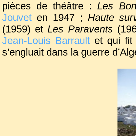
pièces de théâtre :
Les Bon
Jouvet
en 1947 ;
Haute surv
(1959) et
Les Paravents
(196
Jean-Louis Barrault
et qui fi
s’engluait dans la guerre d’Alg
Mais son œuvre romanesque e
importante. Se sont bien s
entrée dans la littérature : out
secrets
(1944),
Poèmes
(194
oublier ses nombreux combats