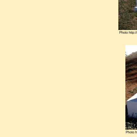
Défini comme le poète du vol, 
de la trahison, Genet voul
véritables « vertus théologales
Photo http:/
somptueuse et flamboyant
marginal, il sut mieux que per
univers trouble de réprouvés,
assassins, traîtres et prostitué
Son œuvre théâtrale reprit ave
l’immédiateté propres 
transformatrice.
Photo h
Au fil des années, ses pièces 