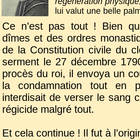
régénération physique,
lui valut une belle pal
Ce n’est pas tout ! Bien qu
Dynamique, sous 
dîmes et des ordres monastique
syndicalisèrent dès la 
de la Constitution civile du c
tiers état. Elu au
Robespierre
,
Barnave
serment le 27 décembre 1790.
intervint en faveur des
procès du roi, il envoya un cou
la société des Noirs.
la condamnation tout en pr
interdisait de verser le sang 
régicide malgré tout.
Et cela continue ! Il fut à l’or