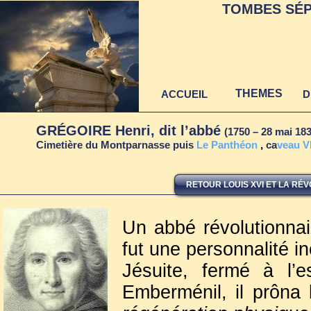
TOMBES SÉP
THEMES
ACCUEIL
D
GRÉGOIRE Henri, dit l’abbé
(1750 – 28 mai 18
Cimetière du Montparnasse puis
Le
Panthéon
,
ca
veau VI
RETOUR LOUIS XVI ET LA RÉ
Un abbé révolutionnai
fut une personnalité 
Jésuite, fermé à l’e
Emberménil, il prôna 