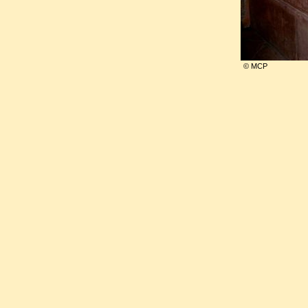
mon inhumation, les amis dign
pardonne de tout coeur...
manqueront pas de m'insulter
© MCP
laisse à mes amis, aux hom
défense de ma mémoire
".
Au sortir de l'église, des jeu
du char funèbre et le traînèr
cimetière du Montparnasse.
Le cortège qui suivit compre
en majorité des ouvriers, d