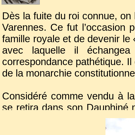
Barnave, qui s’opposait
devint d’autant plus m
Dès la fuite du roi connue, on
tombât éperdument am
Varennes. Ce fut l’occasion p
famille royale et de devenir le 
avec laquelle il échangea
correspondance pathétique. Il 
de la monarchie constitutionnel
Considéré comme vendu à la C
se retira dans son Dauphiné n
tout en faisant un examen 
phénomène révolutionnaire.