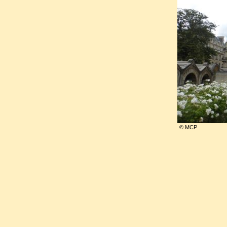
Mais, après l’insurrection du 
un secrétaire des Tuileries d
Arrêté le 19 août, emprisonn
Barreaux et enfin à Saint Mar
qu’on statuât sur son sort.
beau intervenir pour qu’il revien
© MCP
Après avoir été retardé, son t
lieu. Incarcéré dans la p
connaissait l’issue fatale.
révolutionnaire, il fut conda
un jour. Il n’avait pu sauver la