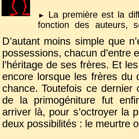
La première est la dif
►
fonction des auteurs, 
germanique, latinisés ou 
D’autant moins simple que n’é
La seconde est la com
►
possessions, chacun d’entre e
effet, en dépit des effo
l’héritage de ses frères. Et 
pour unifier le royaume
encore lorsque les frères du d
récurrente le partage du 
cas de fils unique, il n’
chance. Toutefois ce dernier 
situation ne s’étant pré
de la primogéniture fut enf
Clotaire II
et
Dagobert Ie
arriver là, pour s’octroyer la 
à la tête, qui l’un de l’A
deux possibilités : le meurtre o
qui un troisième de la
l’Aquitaine. Bref, la fu