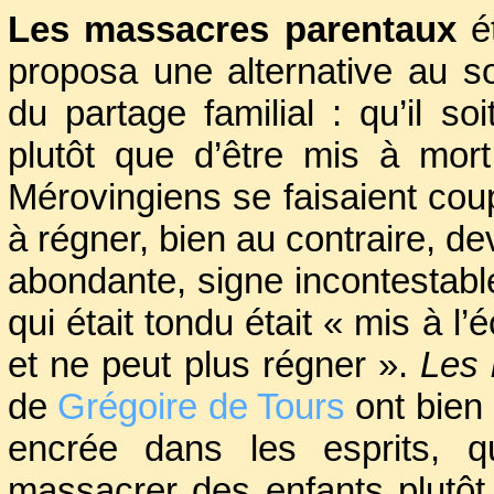
Les massacres parentaux
ét
même temps avec autan
simple.
proposa une alternative au s
du partage familial : qu’il 
plutôt que d’être mis à mort
Mérovingiens se faisaient cou
à régner, bien au contraire, d
abondante, signe incontestable 
qui était tondu était « mis à l’
et ne peut plus régner ».
Les 
de
Grégoire de Tours
ont bien 
encrée dans les esprits, qu
massacrer des enfants plutôt