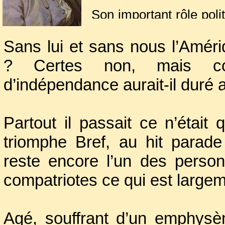
Son important rôle poli
et le remarquable physici
Sans lui et sans nous l’Améri
que son invention du pa
diplomatiques, comme
? Certes non, mais co
l’aura sans doute éclair
d’indépendance aurait-il duré a
Il proposa l’union d
rédaction de la Déc
Partout il passait ce n’était
ambassadeur en France,
du traité d’alliance ave
triomphe Bref, au hit parad
reste encore l’un des perso
compatriotes ce qui est largem
Agé, souffrant d’un emphysè