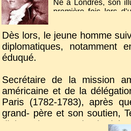
Une tradition locale veut qu
Né à Londres, son ill
première fois lors d’
jettent un penny sur sa tombe.
avait quatre ans et n
Mais saviez-vous qu'un de ses
avant de lui révéler 
Dès lors, le jeune homme sui
Franklin
, reposait en France ?
avec lui aux Etats-Uni
diplomatiques, notamment e
éduqué.
Secrétaire de la mission am
américaine et de la délégatio
Paris (1782-1783), après q
grand- père et son soutien, 
diplomatique. Benjamin lui c