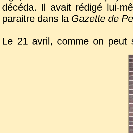
décéda. Il avait rédigé lui-
paraitre dans la
Gazette de Pe
Le 21 avril, comme on peut s
l’estimable bonhomme n’eurent 
mille personnes suivirent le 
plus célèbres penseurs du 1
grands patriotes révolutionn
l'époque, c'était une foule con
Politiciens, imprimeurs,
Philosophie, que Franklin a
1740, membres du Collège des