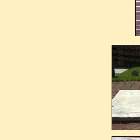
et des milliers d’anonymes l
demeure. Bien que n’étant guèr
de cortège lui était reconna
apporté pour la collecte de f
de leurs établissements.
Quand Franklin arriva dans 
octobre 1723, il en avait été
hissaient leurs drapeaux en s
Benjamin fut inhumé auprès de
précédé dans la tombe vingt-