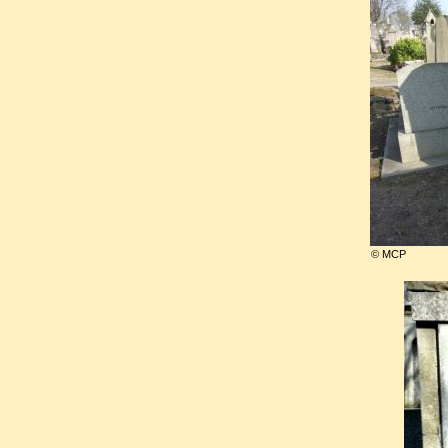
fabuleux potentiel de dévelop
représentaient à ce moment là
dans ce tout nouveau pays. Ma
étrangère attaquait les Etats-
factions rivales existantes aux 
tenter sa chance en Europe. 
un spéculateur heureux 
© MCP
investissements territoriaux a
Héritier littéraire de Benja
nombreux documents (papier
édita sa propre biographie.