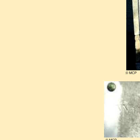
Séjournant entre l’Angleterre e
mourut dans la pauvreté. Av
une anglaise qu’il épousa un 
Sur sa tombe on peut lire :
"
Il fut toujours digne d'un nom 
© MCP