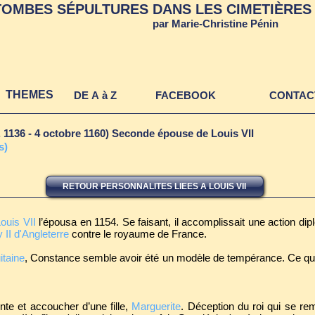
TOMBES SÉPULTURES DANS LES CIMETIÈRES 
par Marie-Christine Pénin
THEMES
DE A à Z
FACEBOOK
CONTAC
. 1136 - 4 octobre 1160) Seconde épouse de Louis VII
s)
RETOUR PERSONNALITES LIEES A LOUIS VII
ouis VII
l’épousa en 1154. Se faisant, il accomplissait une action di
 II d'Angleterre
contre le royaume de France.
itaine
, Constance semble avoir été un modèle de tempérance. Ce qui 
te et accoucher d’une fille,
Marguerite
. Déception du roi qui se rem