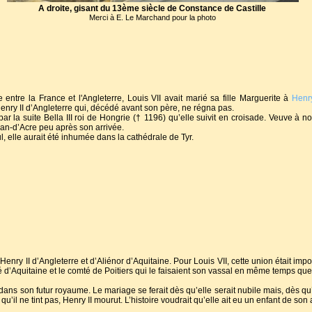
A droite, gisant du 13ème siècle de Constance de Castille
Merci à E. Le Marchand pour la photo
 entre la France et l'Angleterre, Louis VII avait marié sa fille Marguerite à
Henr
Henry II d’Angleterre qui, décédé avant son père, ne régna pas.
r la suite Bella III roi de Hongrie († 1196) qu’elle suivit en croisade. Veuve à no
ean-d’Acre peu après son arrivée.
, elle aurait été inhumée dans la cathédrale de Tyr.
’Henry II d’Angleterre et d’Aliénor d’Aquitaine. Pour Louis VII, cette union était impo
é d’Aquitaine et le comté de Poitiers qui le faisaient son vassal en même temps que
ans son futur royaume. Le mariage se ferait dès qu’elle serait nubile mais, dès qu’e
il ne tint pas, Henry II mourut. L’histoire voudrait qu’elle ait eu un enfant de son