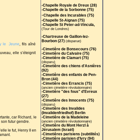
-Chapelle Royale de Dreux (28)
-Chapelle de la Sorbonne (75)
-
Chapelle des Incurables (75)
-Chapelle St-Aignan (75)
-Chapelle St Peter-ad-Vincula,
(Tour de Londres)
-Chartreuse de Gaillon-lez-
Bourbon (27)
(disparue)
y le Jeune
, fils aîné
-Cimetière de Bonsecours (76)
uveau, elle s’éteignit
-Cimetière du Calvaire (75)
-Cimetière de Clamart (75)
(disparu)
-Cimetière des chiens d'Asnières
(92)
-Cimetière des enfants de Pen-
Bron (44)
-Cimetière des Errancis (75)
(ancien cimetière révolutionnaire)
-Cimetière "des fous" d'Evreux
(27)
-Cimetière des Innocents (75)
(disparu)
-Cimetière des Invalides
(Invalidenfriedhof) Berlin
rtante, car Richard, le
-Cimetière de la Madeleine
 son futur gendre.
(ancien cimetière révolutionnaire)
-Cimetière du Mont Herzl à
Jérusalem (Israël)
lle le fut, Henry II en
-Cimetières parisiens (subtilités)
 amant.
-Cimetière parisien d'Ivry (94)