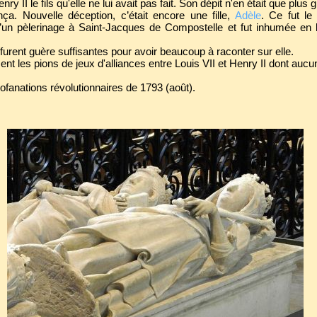
y II le fils qu'elle ne lui avait pas fait. Son dépit n'en était que plus 
a. Nouvelle déception, c’était encore une fille,
Adèle
. Ce fut le
un pèlerinage à Saint-Jacques de Compostelle et fut inhumée en la
urent guère suffisantes pour avoir beaucoup à raconter sur elle.
nt les pions de jeux d'alliances entre Louis VII et Henry II dont aucu
rofanations révolutionnaires de 1793 (août).