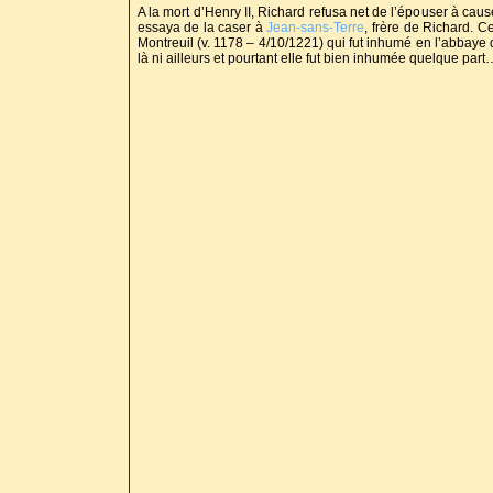
A la mort d’Henry II, Richard refusa net de l’épouser à caus
essaya de la caser à
Jean-sans-Terre
, frère de Richard. C
Montreuil (v. 1178 – 4/10/1221) qui fut inhumé en l’abbaye d
là ni ailleurs et pourtant elle fut bien inhumée quelque part