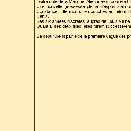
l'autre côté de la Manche, Aliénor avait donné à Henr
Une nouvelle grossesse pleine d’espoir s’annonç
Constance. Elle mourut en couches au retour d’
Denis.
Ses six années discrètes auprès de Louis VII ne f
Quant à ses deux filles, elles furent successiveme
Sa sépulture fit partie de la première vague des p