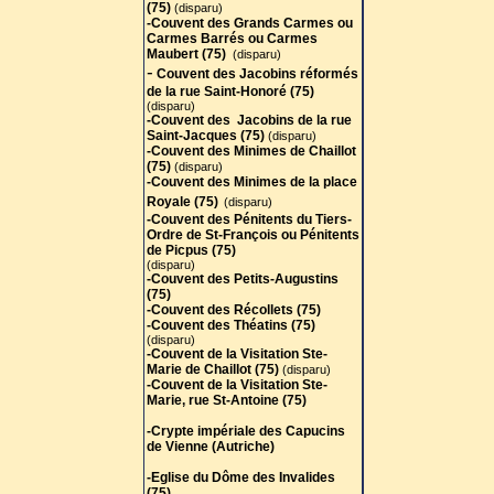
(75)
(disparu)
-Couvent des Grands Carmes ou
Carmes Barrés ou Carmes
Maubert (75)
(disparu)
-
Couvent des Jacobins réformés
de la rue Saint-Honoré (75)
(disparu)
-Couvent des Jacobins de la rue
Saint-Jacques (75)
(disparu)
-Couvent des Minimes de Chaillot
(75
)
(disparu)
-Couvent des Minimes de la place
Royale (75)
(disparu)
-Couvent des Pénitents du Tiers-
Ordre de St-François ou Pénitents
de Picpus (75)
(disparu)
-Couvent des Petits-Augustins
(75)
-Couvent des Récollets (75)
-Couvent des Théatins (75)
(disparu)
-Couvent de la Visitation Ste-
Marie de Chaillot (75)
(disparu)
-Couvent de la Visitation Ste-
Marie, rue St-Antoine (75)
-Crypte impériale des Capucins
de Vienne (Autriche)
-Eglise du Dôme des Invalides
(75)