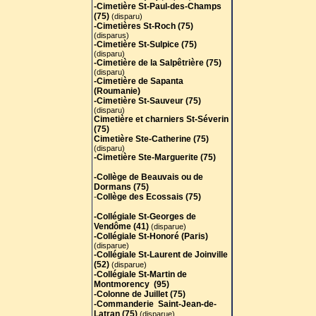
-Cimetière St-Paul-des-Champs
(75)
(disparu)
-Cimetières St-Roch (75)
(disparus)
-Cimetière St-Sulpice (75)
(disparu)
-Cimetière de la Salpêtrière (75)
(disparu)
-Cimetière de Sapanta
(Roumanie)
-Cimetière St-Sauveur (75)
(disparu)
Cimetière et charniers St-Séverin
(75)
Cimetière Ste-Catherine (75)
(disparu)
-Cimetière Ste-Marguerite (75)
-Collège de Beauvais ou de
Dormans (75)
-
Collège des Ecossais (75)
-Collégiale St-Georges de
Vendôme (41)
(disparue)
-Collégiale St-Honoré (Paris)
(disparue)
-Collégiale St-Laurent de Joinville
(52)
(disparue)
-Collégiale St-Martin de
Montmorency (95)
-Colonne de Juillet (75)
-Commanderie Saint-Jean-de-
Latran (75)
(disparue)