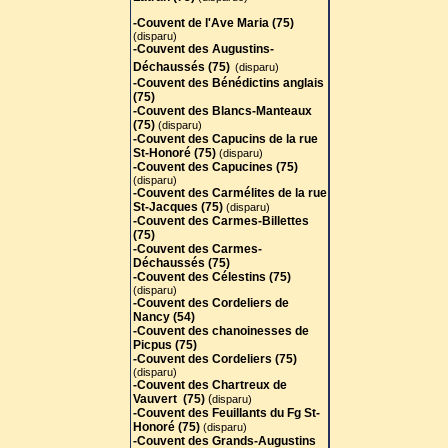
-Couvent de l'Ave Maria (75)
(disparu)
-Couvent des Augustins-
Déchaussés (75)
(disparu)
-Couvent des Bénédictins anglais
(75)
-
Couvent des Blancs-Manteaux
(75)
(disparu)
-Couvent des Capucins de la rue
St-Honoré (75)
(disparu)
-Couvent des Capucines (75)
(disparu)
-Couvent des Carmélites de la rue
St-Jacques (75)
(disparu)
-Couvent des Carmes-Billettes
(75)
-Couvent des Carmes-
Déchaussés (75)
-Couvent des Célestins (75)
(disparu)
-Couvent des Cordeliers de
Nancy (54)
-Couvent des chanoinesses de
Picpus (75)
-Couvent des Cordeliers (75)
(disparu)
-Couvent des Chartreux de
Vauvert (75)
(
disparu)
-Couvent des Feuillants du Fg St-
Honoré (75)
(disparu)
-Couvent des Grands-Augustins