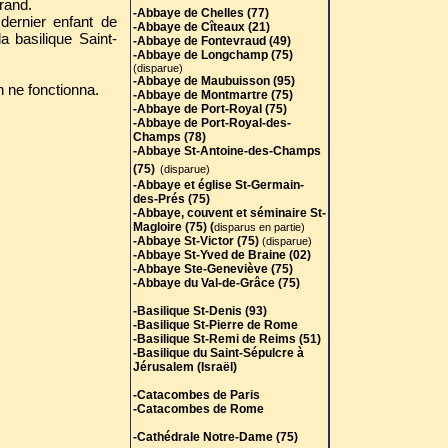
grand.
-Abbaye de Chelles (77)
 dernier enfant de
-Abbaye de Cîteaux (21)
 basilique Saint-
-Abbaye de Fontevraud (49)
-Abbaye de Longchamp (75)
(disparue)
-Abbaye de Maubuisson (95)
n ne fonctionna.
-Abbaye de Montmartre (75)
-Abbaye de Port-Royal (75)
-Abbaye de Port-Royal-des-
Champs (78)
-Abbaye St-Antoine-des-Champs
(75)
(disparue)
-Abbaye et église St-Germain-
des-Prés (75)
-Abbaye, couvent et séminaire St-
Magloire (75) (
disparus en partie)
-Abbaye St-Victor (75)
(disparue)
-Abbaye St-Yved de Braine (02)
-Abbaye Ste-Geneviève (75)
-Abbaye du Val-de-Grâce (75)
-Basilique St-Denis (93)
-Basilique St-Pierre de Rome
-Basilique St-Remi de Reims (51)
-Basilique du Saint-Sépulcre à
Jérusalem (Israël)
-Catacombes de Paris
-Catacombes de Rome
-Cathédrale Notre-Dame (75)