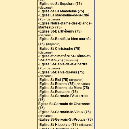
-Eglise du St-Sepulcre (75)
(disparue)
-Eglise de La Madeleine (75)
-Eglise La Madeleine-de-la-Cité
(75)
(disparue)
-Eglise Notre-Dame-des-Blancs-
Manteaux (75)
-Eglise St-Barthélemy (75)
(disparue)
-Eglise St-Benoît, la bien tournée
(75)
(disparue)
-Eglise St-Christophe (75)
(disparue)
-Eglise et cimetière St-Côme-et-
St-Damien (75)
(disparus)
-Eglise St-Denis-de-la-Chartre
(75)
(disparue)
-Eglise St-Denis-du-Pas (75)
(disparue)
-Eglise St-Eloi (75)
(disparue)
-Eglise St-Etienne (75)
(disparue)
-Eglise St-Etienne-du-Mont (75)
-Eglise St-Eustache (75)
-Eglise St-Germain-l'Auxerrois
(75)
Eglise St-Germain de Charonne
(75)
-Eglise St-Germain-le-Vieux (75)
(disparue)
-Eglise St-Gervais-St-Protais (75
)
-Eglise St-Hippolyte (75)
(disparue)