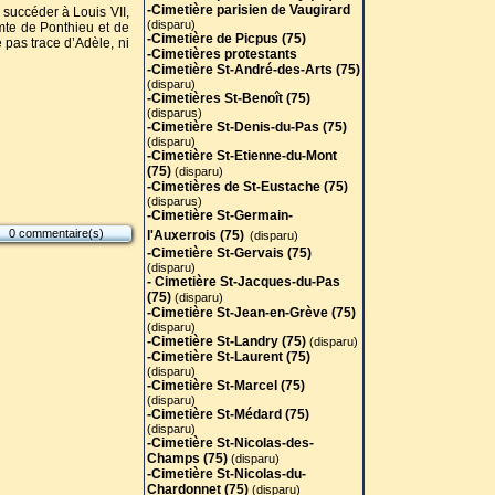
-Cimetière parisien de Vaugirard
t succéder à Louis VII,
(disparu)
omte de Ponthieu et de
-Cimetière de Picpus (75)
 pas trace d’Adèle, ni
-Cimetières protestants
-Cimetière St-André-des-Arts (75
)
(disparu)
-Cimetières St-Benoît (75)
(disparus)
-Cimetière St-Denis-du-Pas (75)
(disparu)
-Cimetière St-Etienne-du-Mont
(75)
(disparu)
-Cimetières de St-Eustache (75)
(disparus)
-Cimetière St-Germain-
0 commentaire(s)
l'Auxerrois (75)
(disparu)
-Cimetière St-Gervais (75)
(disparu)
- Cimetière St-Jacques-du-Pas
(75)
(disparu)
-Cimetière St-Jean-en-Grève (75)
(disparu)
-Cimetière St-Landry (75)
(disparu)
-Cimetière St-Laurent (75)
(disparu)
-Cimetière St-Marcel (75)
(disparu)
-Cimetière St-Médard (75)
(disparu)
-Cimetière St-Nicolas-des-
Champs (75)
(disparu)
-Cimetière St-Nicolas-du-
Chardonnet (75)
(disparu)