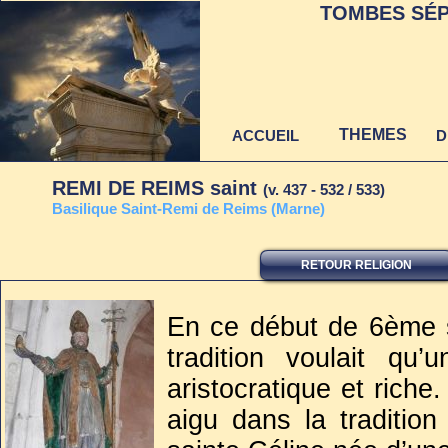
TOMBES SÉP
THEMES
ACCUEIL
D
REMI DE REIMS saint
(v. 437 - 532 / 533)
B
asilique Saint-Remi de Reims (Marne)
RETOUR RELIGION
Dernière mise à jour
au 22 juin 2021
En ce début de 6ème s
tradition voulait qu
aristocratique et rich
aigu dans la tradition