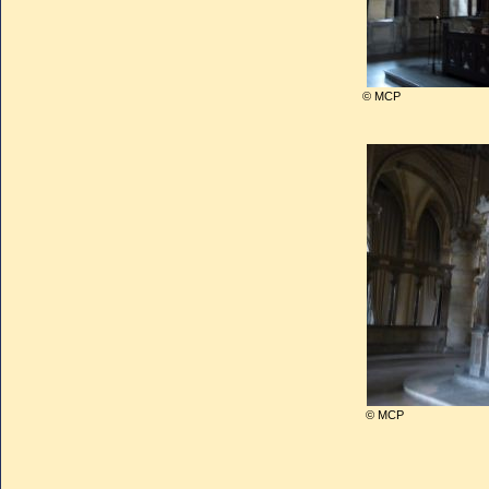
© MCP
© MCP