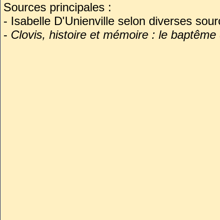
Sources principales :
- Isabelle D'Unienville selon diverses sou
-
Clovis, histoire et mémoire : le baptême 
Presses de l’Université de Paris-Sorbonn
-
Saint Remi de Reims
par Anne Prache –B
d’Archéologie