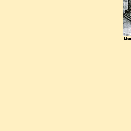
famines. Ces solennités fu
évêques protecteurs de cités 
pompe lorsqu'il fallait dema
nouveau dauphin.
Mau
Abritées lors des invasions 
reliques y furent replacées et
française.
Ses cendres furent profanée
commune avec le corps d'u
L’emplacement de la tombe re
reliques purent être exhumée