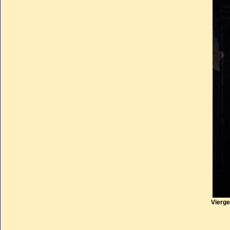
lors du transfert de l'êvéché 
La Révolution profana les re
adhérente aux ossements. C’es
pluviose de l’an XI signée par 
des témoins sauvèrent quelqu
au premier curé de la cathédra
En 1811, l’élément central su
remplacé une Vierge à l’En
Vierge
(1669).
La Lorraine est restée très 