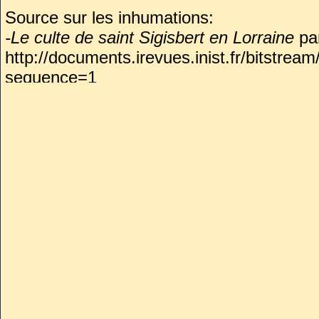
Source sur les inhumations:
(Sigisbert) , le roi saint.
-Le culte de saint Sigisbert en Lorraine
pa
http://documents.irevues.inist.fr/bitst
sequence=1