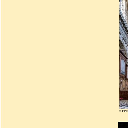
provisoire, Saint-Sébastien, q
saint dont le prestige rejaillis
prétendaient succéder au roi 
Cette église provisoire fut re
derrière le chœur de la futur
en la chapelle des Tiercelins
faisait son entrée officielle da
et prendre place dans l’absid
effet.
La primatiale de Nancy reçut 
©
Pier
vocable de Notre-Dame-de-l’A