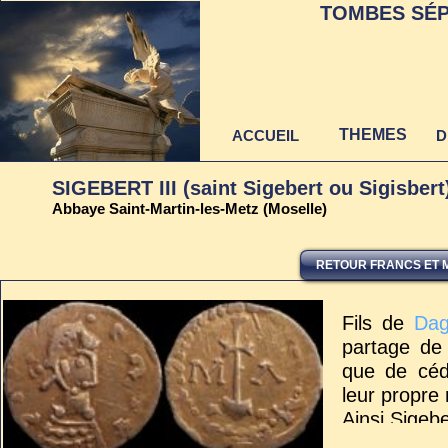
TOMBES SÉP
THEMES
ACCUEIL
D
SIGEBERT III (saint Sigebert ou Sigisbert
Abbaye Saint-Martin-les-Metz (Moselle)
RETOUR FRANCS ET 
Dernière mise à jour
au 22 juin 2021
Fils de
Dago
partage de
que de céd
leur propre 
Ainsi Sigebe
cadet,
Clovi