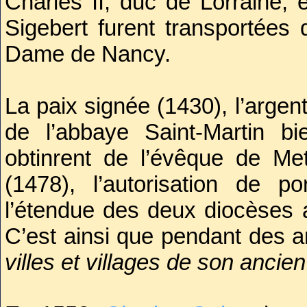
Charles II, duc de Lorraine, 
Quoiqu’il en soit, Sigebert 
Sigebert furent transportées 
complot, Grimoald s’empress
Dame de Nancy.
Dagobert, de l’expédier dans 
revint vingt ans plus tard
La paix signée (1430), l’argen
usurpée qu'il conserva trois
de l’abbaye Saint-Martin 
obtinrent de l’évêque de Me
Selon sa volonté, Sigebert II
(1478), l’autorisation de p
l’abbaye Saint-Martin de M
l’étendue des deux diocèses af
fondation, bien qu’elle existâ
C’est ainsi que pendant des 
il s’occupa surtout de la resta
villes et villages de son ancien
Bientôt des miracles eurent 
voûte de la crypte menaçant d