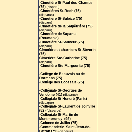
-Cimetière St-Paul-des-Champs
(75)
(disparu)
-Cimetières St-Roch (75)
(disparus)
-Cimetière St-Sulpice (75)
(disparu)
-Cimetière de la Salpêtrière (75)
(disparu)
-Cimetière de Sapanta
(Roumanie)
-Cimetière St-Sauveur (75)
(disparu)
Cimetière et charniers St-Séverin
(75)
Cimetière Ste-Catherine (75)
(disparu)
-Cimetière Ste-Marguerite (75)
-Collège de Beauvais ou de
Dormans (75)
-
Collège des Ecossais (75)
-Collégiale St-Georges de
Vendôme (41)
(disparue)
-Collégiale St-Honoré (Paris)
(disparue)
-Collégiale St-Laurent de Joinville
(52)
(disparue)
-Collégiale St-Martin de
Montmorency (95)
-Colonne de Juillet (75)
-Commanderie Saint-Jean-de-
Latran (75)
(disparue)