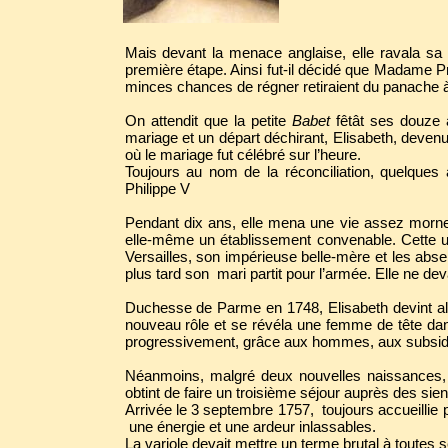
Mais devant la menace anglaise, elle ravala sa
première étape. Ainsi fut-il décidé que Madame Pr
minces chances de régner retiraient du panache à
On attendit que la petite
Babet
fêtât ses douze a
mariage et un départ déchirant, Elisabeth, devenu
où le mariage fut célébré sur l’heure.
Toujours au nom de la réconciliation, quelques 
Philippe V
Pendant dix ans, elle mena une vie assez morne 
elle-même un établissement convenable. Cette u
Versailles, son impérieuse belle-mère et les abs
plus tard son mari partit pour l’armée. Elle ne de
Duchesse de Parme en 1748, Elisabeth devint alor
nouveau rôle et se révéla une femme de tête dan
progressivement, grâce aux hommes, aux subsides
Néanmoins, malgré deux nouvelles naissances, tou
obtint de faire un troisième séjour auprès des si
Arrivée le 3 septembre 1757, toujours accueillie pa
une énergie et une ardeur inlassables.
La variole devait mettre un terme brutal à toutes 