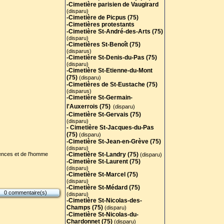
-Cimetière parisien de Vaugirard
(disparu)
-Cimetière de Picpus (75)
-Cimetières protestants
-Cimetière St-André-des-Arts (75
)
(disparu)
-Cimetières St-Benoît (75)
(disparus)
-Cimetière St-Denis-du-Pas (75)
(disparu)
-Cimetière St-Etienne-du-Mont
(75)
(disparu)
-Cimetières de St-Eustache (75)
(disparus)
-Cimetière St-Germain-
l'Auxerrois (75)
(disparu)
-Cimetière St-Gervais (75)
(disparu)
- Cimetière St-Jacques-du-Pas
(75)
(disparu)
-Cimetière St-Jean-en-Grève (75)
(disparu)
iences et de l'homme
-Cimetière St-Landry (75)
(disparu)
-Cimetière St-Laurent (75)
(disparu)
-Cimetière St-Marcel (75)
(disparu)
-Cimetière St-Médard (75)
0 commentaire(s)
(disparu)
-Cimetière St-Nicolas-des-
Champs (75)
(disparu)
-Cimetière St-Nicolas-du-
Chardonnet (75)
(disparu)