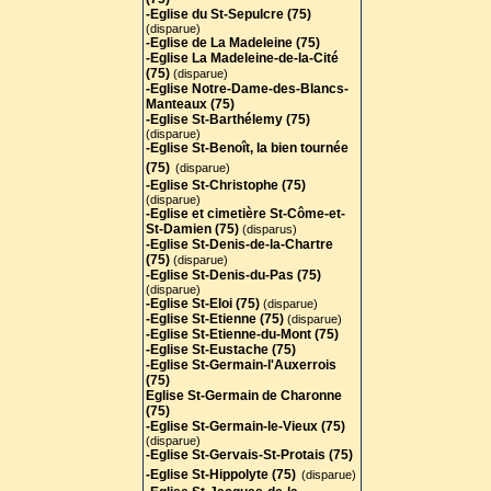
-Eglise du St-Sepulcre (75)
(disparue)
-Eglise de La Madeleine (75)
-Eglise La Madeleine-de-la-Cité
(75)
(disparue)
-Eglise Notre-Dame-des-Blancs-
Manteaux (75)
-Eglise St-Barthélemy (75)
(disparue)
-Eglise St-Benoît, la bien tournée
(75)
(disparue)
-Eglise St-Christophe (75)
(disparue)
-Eglise et cimetière St-Côme-et-
St-Damien (75)
(disparus)
-Eglise St-Denis-de-la-Chartre
(75)
(disparue)
-Eglise St-Denis-du-Pas (75)
(disparue)
-Eglise St-Eloi (75)
(disparue)
-Eglise St-Etienne (75)
(disparue)
-Eglise St-Etienne-du-Mont (75)
-Eglise St-Eustache (75)
-Eglise St-Germain-l'Auxerrois
(75)
Eglise St-Germain de Charonne
(75)
-Eglise St-Germain-le-Vieux (75)
(disparue)
-Eglise St-Gervais-St-Protais (75
)
-Eglise St-Hippolyte (75)
(disparue)