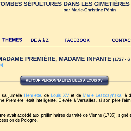
TOMBES SÉPULTURES DANS LES CIMETIÈRES 
par Marie-Christine Pénin
THEMES
DE A à Z
FACEBOOK
CONTAC
te MADAME PREMIÈRE, MADAME INFANTE
(1727 - 
s)
RETOUR PERSONNALITES LIEES A LOUIS XV
c sa jumelle
Henriette
, de
Louis XV
et de
Marie Leszczyńska
, à d
e Première, était intelligente. Elevée à Versailles, si son père l’aim
ne avait accédé aux préliminaires du traité de Vienne (1735), signé 
ccession de Pologne.