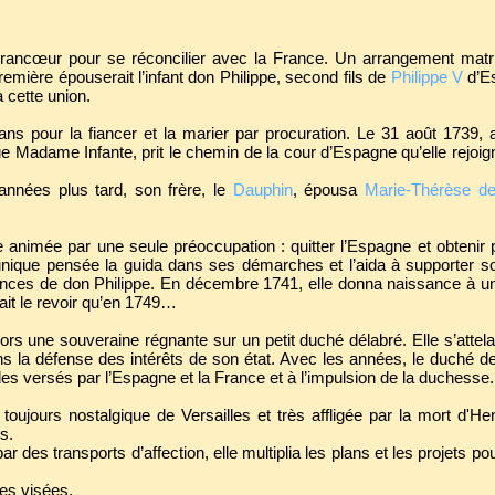
 rancœur pour se réconcilier avec la France. Un arrangement matri
emière épouserait l’infant don Philippe, second fils de
Philippe V
d’Es
 cette union.
ns pour la fiancer et la marier par procuration. Le 31 août 1739, 
e Madame Infante, prit le chemin de la cour d’Espagne qu’elle rejoigni
années plus tard, son frère, le
Dauphin
, épousa
Marie-Thérèse d
animée par une seule préoccupation : quitter l’Espagne et obtenir
nique pensée la guida dans ses démarches et l’aida à supporter s
ences de don Philippe. En décembre 1741, elle donna naissance à un
vait le revoir qu’en 1749…
s une souveraine régnante sur un petit duché délabré. Elle s’attel
s la défense des intérêts de son état. Avec les années, le duché 
 versés par l’Espagne et la France et à l’impulsion de la duchesse.
jours nostalgique de Versailles et très affligée par la mort d'Henr
ens.
r des transports d’affection, elle multiplia les plans et les projets 
ses visées.