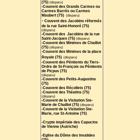
(75)
(disparu)
-Couvent des Grands Carmes ou
Carmes Barrés ou Carmes
Maubert (75)
(disparu)
-
Couvent des Jacobins réformés
de la rue Saint-Honoré (75)
(disparu)
-Couvent des Jacobins de la rue
Saint-Jacques (75)
(disparu)
-Couvent des Minimes de Chaillot
(75
)
(disparu)
-Couvent des Minimes de la place
Royale (75)
(disparu)
-Couvent des Pénitents du Tiers-
Ordre de St-François ou Pénitents
de Picpus (75)
(disparu)
-Couvent des Petits-Augustins
(75)
-Couvent des Récollets (75)
-Couvent des Théatins (75)
(disparu)
-Couvent de la Visitation Ste-
Marie de Chaillot (75)
(disparu)
-Couvent de la Visitation Ste-
Marie, rue St-Antoine (75)
-Crypte impériale des Capucins
de Vienne (Autriche)
-Eglise du Dôme des Invalides
(75)