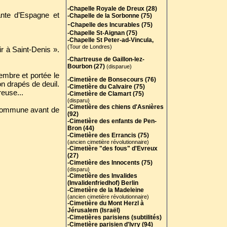
-Chapelle Royale de Dreux (28)
fante d’Espagne et
-Chapelle de la Sorbonne (75)
-
Chapelle des Incurables (75)
-Chapelle St-Aignan (75)
-Chapelle St Peter-ad-Vincula,
(Tour de Londres)
ir à Saint-Denis ».
-Chartreuse de Gaillon-lez-
Bourbon (27)
(disparue)
embre et portée le
-Cimetière de Bonsecours (76)
n drapés de deuil.
-Cimetière du Calvaire (75)
euse...
-Cimetière de Clamart (75)
(disparu)
-Cimetière des chiens d'Asnières
e commune avant de
(92)
-Cimetière des enfants de Pen-
Bron (44)
-Cimetière des Errancis (75)
(ancien cimetière révolutionnaire)
-Cimetière "des fous" d'Evreux
(27)
-Cimetière des Innocents (75)
(disparu)
-Cimetière des Invalides
(Invalidenfriedhof) Berlin
-Cimetière de la Madeleine
(ancien cimetière révolutionnaire)
-Cimetière du Mont Herzl à
Jérusalem (Israël)
-Cimetières parisiens (subtilités)
-Cimetière parisien d'Ivry (94)