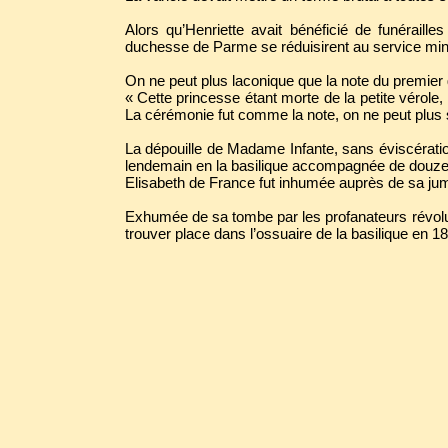
Alors qu’Henriette avait bénéficié de funéraill
duchesse de Parme se réduisirent au service mi
On ne peut plus laconique que la note du premie
« Cette princesse étant morte de la petite vérole, 
La cérémonie fut comme la note, on ne peut plus 
La dépouille de Madame Infante, sans éviscérati
lendemain en la basilique accompagnée de douze p
Elisabeth de France fut inhumée auprès de sa jum
Exhumée de sa tombe par les profanateurs révolu
trouver place dans l’ossuaire de la basilique en 1