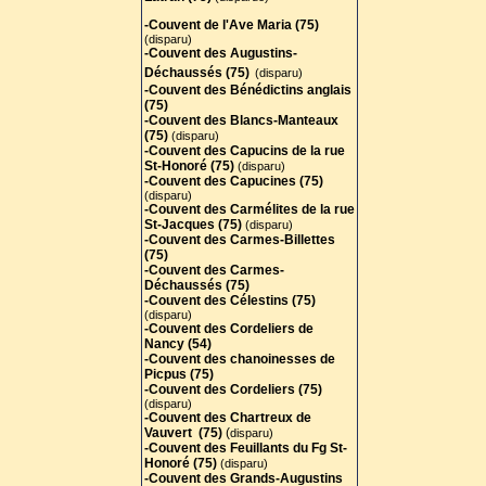
-Couvent de l'Ave Maria (75)
(disparu)
-Couvent des Augustins-
Déchaussés (75)
(disparu)
-Couvent des Bénédictins anglais
(75)
-
Couvent des Blancs-Manteaux
(75)
(disparu)
-Couvent des Capucins de la rue
St-Honoré (75)
(disparu)
-Couvent des Capucines (75)
(disparu)
-Couvent des Carmélites de la rue
St-Jacques (75)
(disparu)
-Couvent des Carmes-Billettes
(75)
-Couvent des Carmes-
Déchaussés (75)
-Couvent des Célestins (75)
(disparu)
-Couvent des Cordeliers de
Nancy (54)
-Couvent des chanoinesses de
Picpus (75)
-Couvent des Cordeliers (75)
(disparu)
-Couvent des Chartreux de
Vauvert (75)
(
disparu)
-Couvent des Feuillants du Fg St-
Honoré (75)
(disparu)
-Couvent des Grands-Augustins