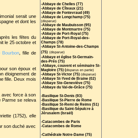
-Abbaye de Chelles (77)
-Abbaye de Cîteaux (21)
-Abbaye de Fontevraud (49)
monial serait une
-Abbaye de Longchamp (75)
pagne et dont les
(disparue)
-Abbaye de Maubuisson (95)
-Abbaye de Montmartre (75)
-Abbaye de Port-Royal (75)
après les fêtes du
-Abbaye de Port-Royal-des-
t le 25 octobre et
Champs (78)
-Abbaye St-Antoine-des-Champs
(75)
e Bourbon
, fille de
(disparue)
-Abbaye et église St-Germain-
des-Prés (75)
-Abbaye, couvent et séminaire St-
 pour son époux et
Magloire (75) (
disparus en partie)
on éloignement de
-Abbaye St-Victor (75)
(disparue)
e fille. Deux mois
-Abbaye St-Yved de Braine (02)
-Abbaye Ste-Geneviève (75)
-Abbaye du Val-de-Grâce (75)
a avec force à son
-Basilique St-Denis (93)
de Parme se releva
-Basilique St-Pierre de Rome
-Basilique St-Remi de Reims (51)
-Basilique du Saint-Sépulcre à
Jérusalem (Israël)
iette (1752), elle
-Catacombes de Paris
pour son duché avec
-Catacombes de Rome
-Cathédrale Notre-Dame (75)