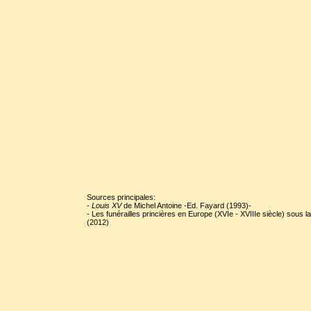
Sources principales:
-
Louis XV
de Michel Antoine -Ed. Fayard (1993)-
- Les funérailles princières en Europe (XVIe - XVIIIe siècle) sous
(2012)