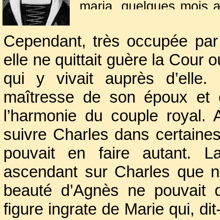
maria, quelques mois 
couple n’était que les
pas, Marie suivit la r
Cependant, très occupée pa
trône de France.
elle ne quittait guère la Cour o
qui y vivait auprès d’elle
maîtresse de son époux et 
l’harmonie du couple royal. A
suivre Charles dans certain
pouvait en faire autant. L
ascendant sur Charles que n’a
beauté d’Agnès ne pouvait q
figure ingrate de Marie qui, dit