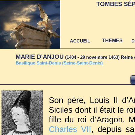
TOMBES SÉP
THEMES
ACCUEIL
D
MARIE D’ANJOU
(1404 - 29 novembre 1463) Reine 
Basilique Saint-Denis (Seine-Saint-Denis)
Son père, Louis II d’A
Siciles dont il était le 
fille du roi d’Aragon. 
Charles VII
, depuis sa