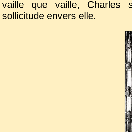
vaille que vaille, Charles
sollicitude envers elle.
Réfugiée à Chinon, après le
était constituée une petite c
piété, pouvait enfin arborer de j
Agnès Sorel mourut.
Antoine
dans la couche royale puis Ch
Anglais ne possédaient plus q
Marie, épuisée par ses mat
présentait une santé fragile. M