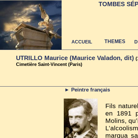
TOMBES SÉP
THEMES
ACCUEIL
D
UTRILLO Maurice (Maurice Valadon, dit)
(
Cimetière Saint-Vincent (Paris)
► Peintre français
Fils nature
en 1891 pa
Molins, qu’
L’alcoolis
marqua sa 