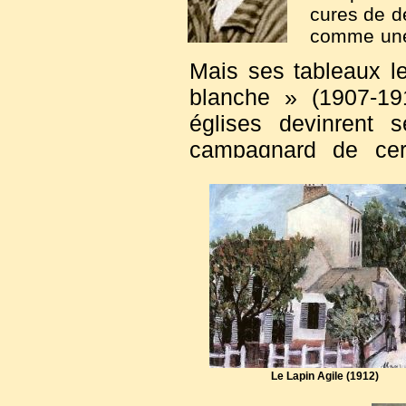
cures de dé
comme une 
son entour
Mais ses tableaux l
Paris, tel
blanche » (1907-19
son inspi
églises devinrent 
(1903-1906)
campagnard de cert
d’abandon et so
particulièrement dans
aussi exacte que po
plâtre à ses couleurs
aussi proche que pos
Le Lapin Agile (1912)