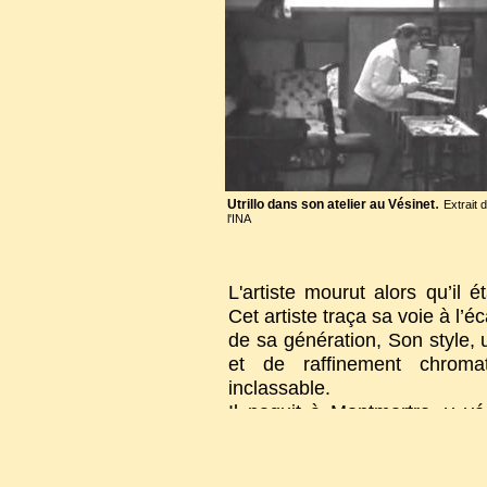
valut une notoriété
menèrent au sommet
faisant être représe
.
Utrillo dans son atelier au Vésinet
Extrait d
l'INA
L'artiste mourut alors qu’il 
Cet artiste traça sa voie à l’
de sa génération, Son style,
et de raffinement chroma
inclassable.
Il naquit à Montmartre, y véc
dans le petit cimetière face
souvent peint.