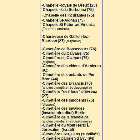
-Chapelle Royale de Dreux (28)
-Chapelle de la Sorbonne (75)
-
Chapelle des Incurables (75)
-Chapelle St-Aignan (75)
-Chapelle St Peter-ad-Vincula,
(Tour de Londres)
-Chartreuse de Gaillon-lez-
Bourbon (27)
(disparue)
-Cimetière de Bonsecours (76)
-Cimetière du Calvaire (75)
-Cimetière de Clamart (75)
(disparu)
-Cimetière des chiens d'Asnières
(92)
-Cimetière des enfants de Pen-
Bron (44)
-Cimetière des Errancis (75)
(ancien cimetière révolutionnaire)
-Cimetière "des fous" d'Evreux
(27)
-Cimetière des Innocents (75)
(disparu)
-Cimetière des Invalides
(Invalidenfriedhof) Berlin
-Cimetière de la Madeleine
(ancien cimetière révolutionnaire)
-Cimetière du Mont Herzl à
Jérusalem (Israël)
-Cimetières parisiens (subtilités)
-Cimetière parisien d'Ivry (94)