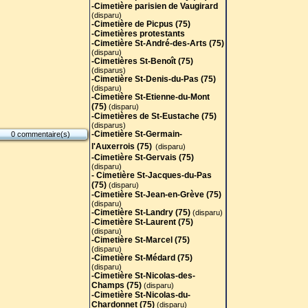
-Cimetière parisien de Vaugirard
(disparu)
-Cimetière de Picpus (75)
-Cimetières protestants
-Cimetière St-André-des-Arts (75
)
(disparu)
-Cimetières St-Benoît (75)
(disparus)
-Cimetière St-Denis-du-Pas (75)
(disparu)
-Cimetière St-Etienne-du-Mont
(75)
(disparu)
-Cimetières de St-Eustache (75)
(disparus)
-Cimetière St-Germain-
0 commentaire(s)
l'Auxerrois (75)
(disparu)
-Cimetière St-Gervais (75)
(disparu)
- Cimetière St-Jacques-du-Pas
(75)
(disparu)
-Cimetière St-Jean-en-Grève (75)
(disparu)
-Cimetière St-Landry (75)
(disparu)
-Cimetière St-Laurent (75)
(disparu)
-Cimetière St-Marcel (75)
(disparu)
-Cimetière St-Médard (75)
(disparu)
-Cimetière St-Nicolas-des-
Champs (75)
(disparu)
-Cimetière St-Nicolas-du-
Chardonnet (75)
(disparu)