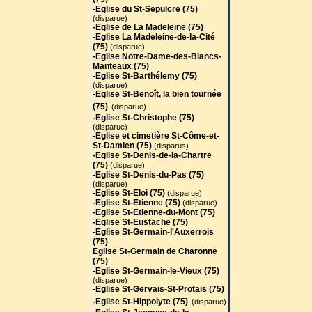
-Eglise du St-Sepulcre (75)
(disparue)
-Eglise de La Madeleine (75)
-Eglise La Madeleine-de-la-Cité
(75)
(disparue)
-Eglise Notre-Dame-des-Blancs-
Manteaux (75)
-Eglise St-Barthélemy (75)
(disparue)
-Eglise St-Benoît, la bien tournée
(75)
(disparue)
-Eglise St-Christophe (75)
(disparue)
-Eglise et cimetière St-Côme-et-
St-Damien (75)
(disparus)
-Eglise St-Denis-de-la-Chartre
(75)
(disparue)
-Eglise St-Denis-du-Pas (75)
(disparue)
-Eglise St-Eloi (75)
(disparue)
-Eglise St-Etienne (75)
(disparue)
-Eglise St-Etienne-du-Mont (75)
-Eglise St-Eustache (75)
-Eglise St-Germain-l'Auxerrois
(75)
Eglise St-Germain de Charonne
(75)
-Eglise St-Germain-le-Vieux (75)
(disparue)
-Eglise St-Gervais-St-Protais (75
)
-Eglise St-Hippolyte (75)
(disparue)