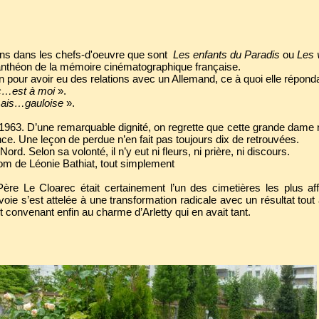
ons dans les chefs-d'oeuvre que sont
Les enfants du Paradis
ou
Les v
Panthéon de la mémoire cinématographique française.
ion pour avoir eu des relations avec un Allemand, ce à quoi elle répond
c…est à moi
».
 mais…gauloise
».
 1963. D’une remarquable dignité, on regrette que cette grande dame 
ce. Une leçon de perdue n’en fait pas toujours dix de retrouvées.
ord. Selon sa volonté, il n’y eut ni fleurs, ni prière, ni discours.
nom de Léonie Bathiat, tout simplement
re Le Cloarec était certainement l’un des cimetières les plus aff
 s’est attelée à une transformation radicale avec un résultat tout à
 convenant enfin au charme d’Arletty qui en avait tant.