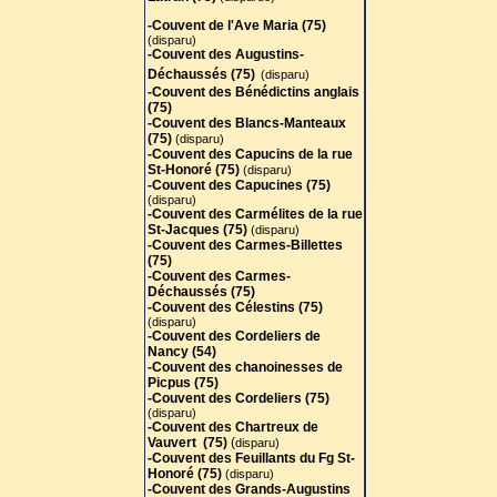
-Couvent de l'Ave Maria (75)
(disparu)
-Couvent des Augustins-
Déchaussés (75)
(disparu)
-Couvent des Bénédictins anglais
(75)
-
Couvent des Blancs-Manteaux
(75)
(disparu)
-Couvent des Capucins de la rue
St-Honoré (75)
(disparu)
-Couvent des Capucines (75)
(disparu)
-Couvent des Carmélites de la rue
St-Jacques (75)
(disparu)
-Couvent des Carmes-Billettes
(75)
-Couvent des Carmes-
Déchaussés (75)
-Couvent des Célestins (75)
(disparu)
-Couvent des Cordeliers de
Nancy (54)
-Couvent des chanoinesses de
Picpus (75)
-Couvent des Cordeliers (75)
(disparu)
-Couvent des Chartreux de
Vauvert (75)
(
disparu)
-Couvent des Feuillants du Fg St-
Honoré (75)
(disparu)
-Couvent des Grands-Augustins