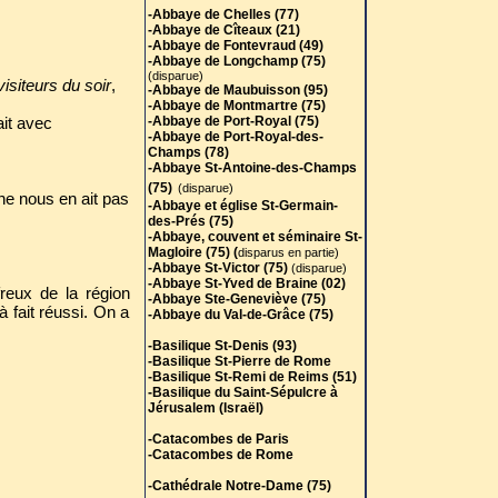
-Abbaye de Chelles (77)
-Abbaye de Cîteaux (21)
-Abbaye de Fontevraud (49)
-Abbaye de Longchamp (75)
(disparue)
isiteurs du soir
,
-Abbaye de Maubuisson (95)
-Abbaye de Montmartre (75)
ait avec
-Abbaye de Port-Royal (75)
-Abbaye de Port-Royal-des-
Champs (78)
-Abbaye St-Antoine-des-Champs
(75)
(disparue)
ne nous en ait pas
-Abbaye et église St-Germain-
des-Prés (75)
-Abbaye, couvent et séminaire St-
Magloire (75) (
disparus en partie)
-Abbaye St-Victor (75)
(disparue)
-Abbaye St-Yved de Braine (02)
reux de la région
-Abbaye Ste-Geneviève (75)
 fait réussi. On a
-Abbaye du Val-de-Grâce (75)
-Basilique St-Denis (93)
-Basilique St-Pierre de Rome
-Basilique St-Remi de Reims (51)
-Basilique du Saint-Sépulcre à
Jérusalem (Israël)
-Catacombes de Paris
-Catacombes de Rome
-Cathédrale Notre-Dame (75)