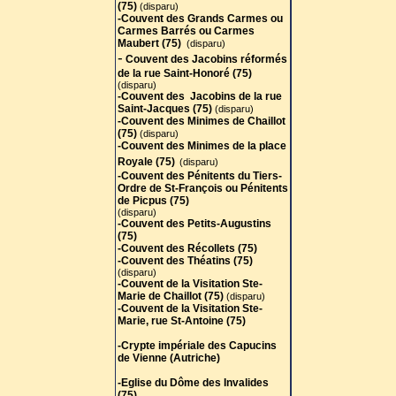
(75)
(disparu)
-Couvent des Grands Carmes ou
Carmes Barrés ou Carmes
Maubert (75)
(disparu)
-
Couvent des Jacobins réformés
de la rue Saint-Honoré (75)
(disparu)
-Couvent des Jacobins de la rue
Saint-Jacques (75)
(disparu)
-Couvent des Minimes de Chaillot
(75
)
(disparu)
-Couvent des Minimes de la place
Royale (75)
(disparu)
-Couvent des Pénitents du Tiers-
Ordre de St-François ou Pénitents
de Picpus (75)
(disparu)
-Couvent des Petits-Augustins
(75)
-Couvent des Récollets (75)
-Couvent des Théatins (75)
(disparu)
-Couvent de la Visitation Ste-
Marie de Chaillot (75)
(disparu)
-Couvent de la Visitation Ste-
Marie, rue St-Antoine (75)
-Crypte impériale des Capucins
de Vienne (Autriche)
-Eglise du Dôme des Invalides
(75)