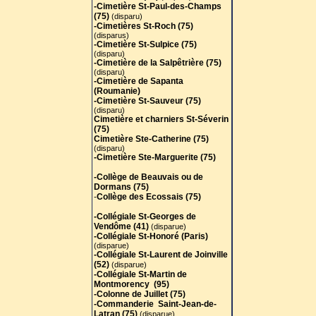
-Cimetière St-Paul-des-Champs
(75)
(disparu)
-Cimetières St-Roch (75)
(disparus)
-Cimetière St-Sulpice (75)
(disparu)
-Cimetière de la Salpêtrière (75)
(disparu)
-Cimetière de Sapanta
(Roumanie)
-Cimetière St-Sauveur (75)
(disparu)
Cimetière et charniers St-Séverin
(75)
Cimetière Ste-Catherine (75)
(disparu)
-Cimetière Ste-Marguerite (75)
-Collège de Beauvais ou de
Dormans (75)
-
Collège des Ecossais (75)
-Collégiale St-Georges de
Vendôme (41)
(disparue)
-Collégiale St-Honoré (Paris)
(disparue)
-Collégiale St-Laurent de Joinville
(52)
(disparue)
-Collégiale St-Martin de
Montmorency (95)
-Colonne de Juillet (75)
-Commanderie Saint-Jean-de-
Latran (75)
(disparue)