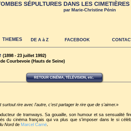
TOMBES SÉPULTURES DANS LES CIMETIÈRES 
par Marie-Christine Pénin
THEMES
DE A à Z
FACEBOOK
CONTAC
e
(1898 - 23 juillet 1992)
 de Courbevoie (Hauts de Seine)
RETOUR CINÉMA, TÉLÉVISION, etc.
t surtout rire avec l'autre, c'est partager le rire que de s'aimer.
»
ducteur de tramways. Sa gouaille, son humour et sa sensualité firen
ités du cinéma français qui va plus que s’imposer dans le si cél
du Nord
de
Marcel Carné
.