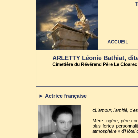
ACCUEIL
ARLETTY Léonie Bathiat, dit
Cimetière du Révérend Père Le Cloarec
► Actrice française
«
L'amour, l'amitié, c'es
Mère lingère, père con
plus fortes personnal
atmosphère
» d’
Hôtel 